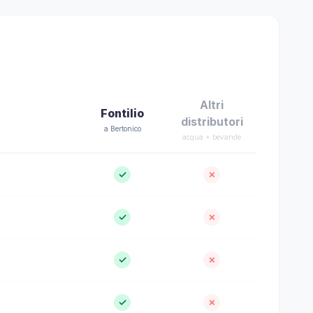
Altri
Fontilio
distributori
a Bertonico
acqua + bevande
✓
✗
✓
✗
✓
✗
✓
✗