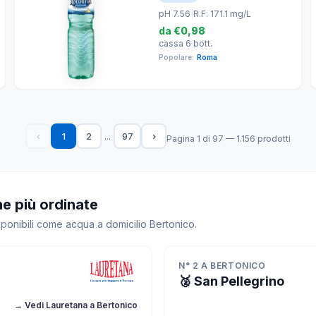
pH 7.56
|
R.F. 171.1 mg/L
da
€0,98
cassa 6 bott.
Popolare:
Roma
...
‹
1
2
97
›
Pagina 1 di 97 — 1.156 prodotti
he più ordinate
sponibili come acqua a domicilio Bertonico.
N° 2 A BERTONICO
🥈 San Pellegrino
→ Vedi Lauretana a Bertonico