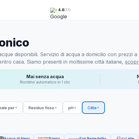
★
4.8
(77)
tonico
que disponibili. Servizio di acqua a domicilio con prezzi a p
ntro casa. Siamo presenti in moltissime città italiane,
scopri
Mai senza acqua
Riordino automatico in 1 clic
eale per
Residuo fisso
pH
Citta
▼
▼
▼
▼
Acqua di Nepi
Panna
San Benedetto
Lete