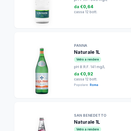
da
€0,64
cassa 12 bott.
PANNA
Naturale 1L
Vetro a rendere
pH 8
|
R.F. 141 mg/L
da
€0,92
cassa 12 bott.
Popolare:
Roma
SAN BENEDETTO
Naturale 1L
Vetro a rendere