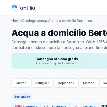
Home
›
Catalogo acqua
›
Acqua a domicilio Bertonico
›
Acqua a domicilio Ber
Consegna acqua a domicilio a Bertonico. Oltre 1.156 ac
domicilio include sempre la consegna al piano fino de
Consegna al piano gratis
Ti avvisiamo quando arriviamo
Gusto
Bottiglia
Capienza
Marca
Id
▼
▼
▼
▼
Bertonico
×
Lauretana
Sant'Anna
Levissima