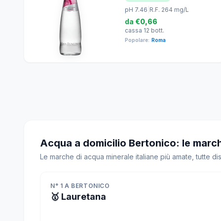
pH 7.46
|
R.F. 264 mg/L
da
€0,66
cassa 12 bott.
Popolare:
Roma
Acqua a domicilio Bertonico: le marc
Le marche di acqua minerale italiane più amate, tutte di
N° 1 A BERTONICO
🥇 Lauretana