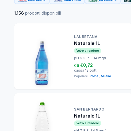
1.156
prodotti disponibili
LAURETANA
Naturale 1L
Vetro a rendere
pH 6.3
|
R.F. 14 mg/L
da
€0,72
cassa 12 bott.
Popolare:
Roma
,
Milano
SAN BERNARDO
Naturale 1L
Vetro a rendere
pH 7
|
R.F. 34.5 mg/L