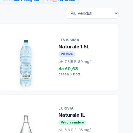
LEVISSIMA
Naturale 1.5L
Plastica
pH 7.8
|
R.F. 80 mg/L
da
€0,68
cassa 6 bott.
LURISIA
Naturale 1L
Vetro a rendere
pH 6.6
|
R.F. 35 mg/L