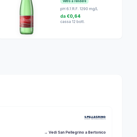
Vetro a rendere
pH 6.1
|
R.F. 1290 mg/L
da
€0,64
cassa 12 bott.
→ Vedi San Pellegrino a Bertonico