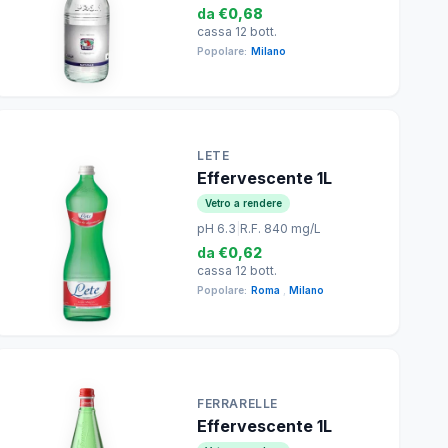
da
€0,68
cassa 12 bott.
Popolare:
Milano
LETE
Effervescente 1L
Vetro a rendere
pH 6.3
|
R.F. 840 mg/L
da
€0,62
cassa 12 bott.
Popolare:
Roma
,
Milano
FERRARELLE
Effervescente 1L