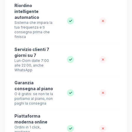
Riordino
intelligente
automatico
✓
✗
Sistema che impara la
tua frequenza e ti
consegna prima che
finisca
Servizio clienti 7
giorni su 7
✓
✗
Lun-Dom dalle 7:00
alle 22:00, anche
WhatsApp
Garanzia
consegna al piano
✓
✗
O è gratis: se non te la
portiamo al piano, non
paghi la consegna
Piattaforma
moderna online
Ordini in 1 click,
✓
✗
gestione