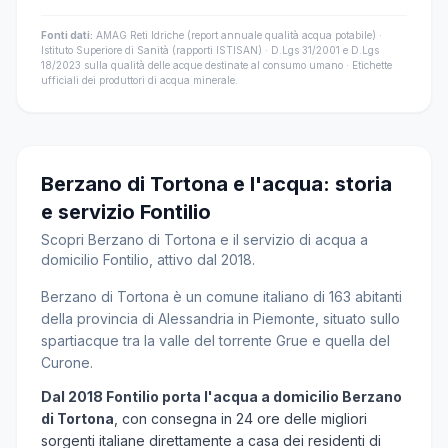
Fonti dati:
AMAG Reti Idriche (report annuale qualità acqua potabile) ·
Istituto Superiore di Sanità (rapporti ISTISAN) · D.Lgs 31/2001 e D.Lgs
18/2023 sulla qualità delle acque destinate al consumo umano · Etichette
ufficiali dei produttori di acqua minerale.
Berzano di Tortona e l'acqua: storia
e servizio Fontilio
Scopri Berzano di Tortona e il servizio di acqua a
domicilio Fontilio, attivo dal 2018.
Berzano di Tortona è un comune italiano di 163 abitanti
della provincia di Alessandria in Piemonte, situato sullo
spartiacque tra la valle del torrente Grue e quella del
Curone.
Dal 2018 Fontilio porta l'acqua a domicilio Berzano
di Tortona
, con consegna in 24 ore delle migliori
sorgenti italiane direttamente a casa dei residenti di