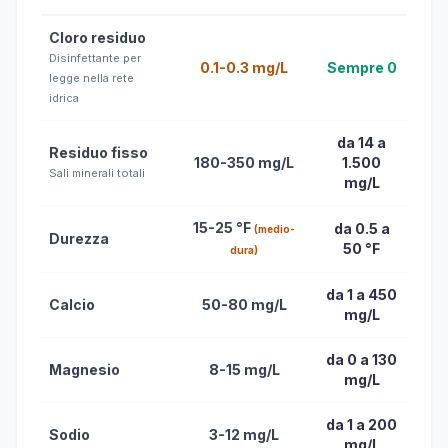
Cloro residuo
Disinfettante per
0.1-0.3 mg/L
Sempre 0
legge nella rete
idrica
da 14 a
Residuo fisso
180-350 mg/L
1.500
Sali minerali totali
mg/L
15-25 °F
da 0.5 a
(medio-
Durezza
50 °F
dura)
da 1 a 450
Calcio
50-80 mg/L
mg/L
da 0 a 130
Magnesio
8-15 mg/L
mg/L
da 1 a 200
Sodio
3-12 mg/L
mg/L