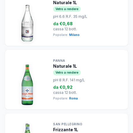
Naturale 1L
Vetro a rendere
pH 6.6
|
R.F. 35 mg/L
da
€0,68
cassa 12 bott.
Popolare:
Milano
PANNA
Naturale 1L
Vetro a rendere
pH 8
|
R.F. 141 mg/L
da
€0,92
cassa 12 bott.
Popolare:
Roma
SAN PELLEGRINO
Frizzante 1L