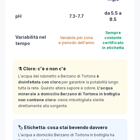
da 5.5 a
pH
7.3-7.7
8.5
Sempre
Variabilità nel
Variabile per zona
costante
e periodo dell'anno
certificato
tempo
in etichetta
⚗️ Cloro: c'è o non c'è
L'acqua del rubinetto a Berzano di Tortona
è
disinfettata con cloro
per garantire la potabilità lungo
tutta la rete. Questo altera sapore e odore.
L'acqua
minerale a domicilio Berzano di Tortona in bottiglia
non contiene cloro
: viene imbottigliata sterile
direttamente alla sorgente.
🏷️ Etichetta: cosa stai bevendo davvero
L'acqua a domicilio Berzano di Tortona in bottiglia ha