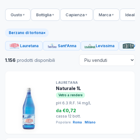
Gusto
Bottiglia
Capienza
Marca
Ideale 
▼
▼
▼
▼
Berzano di tortona
×
Lauretana
Sant'Anna
Levissima
Acq
1.156
prodotti disponibili
LAURETANA
Naturale 1L
Vetro a rendere
pH 6.3
|
R.F. 14 mg/L
da
€0,72
cassa 12 bott.
Popolare:
Roma
,
Milano