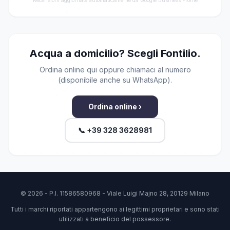
Recensioni aggiornate automaticamente da Google Business Profile
Acqua a domicilio? Scegli Fontilio.
Ordina online qui oppure chiamaci al numero
(disponibile anche su WhatsApp).
Ordina online ›
📞 +39 328 3628981
© 2026 - P.I. 11586580968 - Viale Luigi Majno 28, 20129 Milano
Tutti i marchi riportati appartengono ai legittimi proprietari e sono stati
utilizzati a beneficio del possessore.