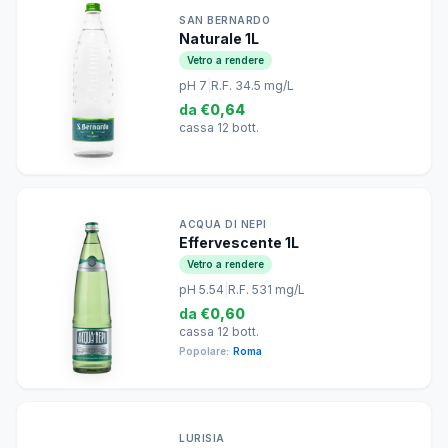
SAN BERNARDO
Naturale 1L
Vetro a rendere
pH 7
|
R.F. 34.5 mg/L
da
€0,64
cassa 12 bott.
ACQUA DI NEPI
Effervescente 1L
Vetro a rendere
pH 5.54
|
R.F. 531 mg/L
da
€0,60
cassa 12 bott.
Popolare:
Roma
LURISIA