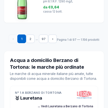
pH 6.1
|
R.F. 1290 mg/L
da
€0,64
cassa 12 bott.
...
‹
1
2
97
›
Pagina 1 di 97 — 1.156 prodotti
Acqua a domicilio Berzano di
Tortona: le marche più ordinate
Le marche di acqua minerale italiane più amate, tutte
disponibili come acqua a domicilio Berzano di Tortona.
N° 1 A BERZANO DI TORTONA
🥇 Lauretana
→ Vedi Lauretana a Berzano di Tortona