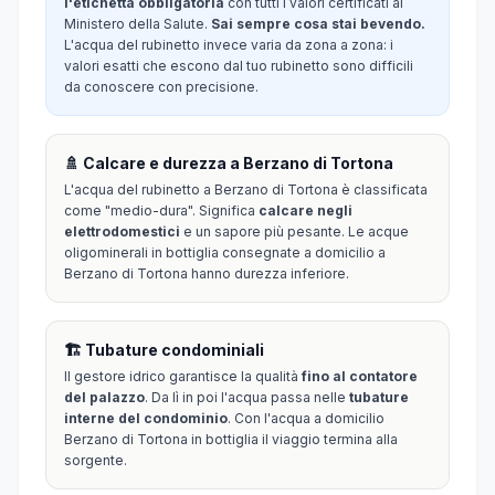
l'etichetta obbligatoria
con tutti i valori certificati al
Ministero della Salute.
Sai sempre cosa stai bevendo.
L'acqua del rubinetto invece varia da zona a zona: i
valori esatti che escono dal tuo rubinetto sono difficili
da conoscere con precisione.
🚿 Calcare e durezza a Berzano di Tortona
L'acqua del rubinetto a Berzano di Tortona è classificata
come "medio-dura". Significa
calcare negli
elettrodomestici
e un sapore più pesante. Le acque
oligominerali in bottiglia consegnate a domicilio a
Berzano di Tortona hanno durezza inferiore.
🏗️ Tubature condominiali
Il gestore idrico garantisce la qualità
fino al contatore
del palazzo
. Da lì in poi l'acqua passa nelle
tubature
interne del condominio
. Con l'acqua a domicilio
Berzano di Tortona in bottiglia il viaggio termina alla
sorgente.