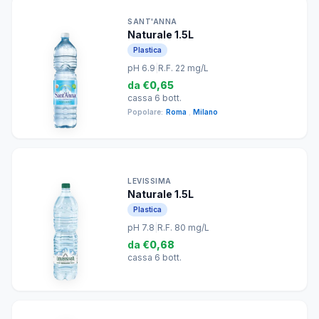
SANT'ANNA
Naturale 1.5L
Plastica
pH 6.9
|
R.F. 22 mg/L
da
€0,65
cassa 6 bott.
Popolare:
Roma
,
Milano
LEVISSIMA
Naturale 1.5L
Plastica
pH 7.8
|
R.F. 80 mg/L
da
€0,68
cassa 6 bott.