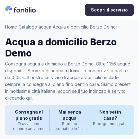
Scopri il servizio
Home
›
Catalogo acqua
›
Acqua a domicilio Berzo Demo
›
Acqua a domicilio Berzo
Demo
Consegna acqua a domicilio a Berzo Demo. Oltre 1.156 acque
disponibili. Servizio di acqua a domicilio con prezzi a partire
da 0,05 €. Il nostro servizio di acqua a domicilio include
sempre la consegna al piano fino dentro casa. Siamo presenti
in moltissime città italiane,
scopri se il tuo indirizzo è servito
cliccando qui
.
Consegna al
Mai senza
Non sei in
piano gratis
acqua
casa?
Ti avvisiamo
Riordino
Riprogrammi gratis
quando arriviamo
automatico in 1 clic