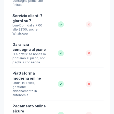
consegna prima che
finisca
Servizio clienti 7
giorni su 7
✓
✗
Lun-Dom dalle 7:00
alle 22:00, anche
WhatsApp
Garanzia
consegna al piano
✓
✗
O è gratis: se non te la
portiamo al piano, non
paghi la consegna
Piattaforma
moderna online
Ordini in 1 click,
✓
✗
gestione
abbonamento in
autonomia
Pagamento online
sicuro