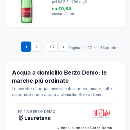
pH 6.1
|
R.F. 1290 mg/L
da
€0,64
cassa 12 bott.
...
‹
1
2
97
›
Pagina 1 di 97 — 1.156 prodotti
Acqua a domicilio Berzo Demo: le
marche più ordinate
Le marche di acqua minerale italiane più amate, tutte
disponibili come acqua a domicilio Berzo Demo.
N° 1 A BERZO DEMO
🥇 Lauretana
→ Vedi Lauretana a Berzo Demo