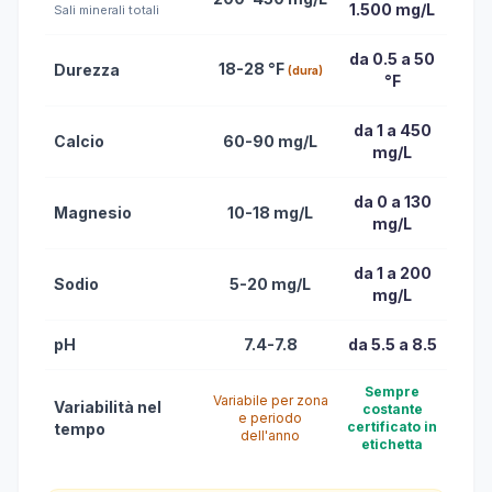
1.500 mg/L
Sali minerali totali
da 0.5 a 50
18-28 °F
Durezza
(dura)
°F
da 1 a 450
Calcio
60-90 mg/L
mg/L
da 0 a 130
Magnesio
10-18 mg/L
mg/L
da 1 a 200
Sodio
5-20 mg/L
mg/L
pH
7.4-7.8
da 5.5 a 8.5
Sempre
Variabile per zona
Variabilità nel
costante
e periodo
certificato in
tempo
dell'anno
etichetta