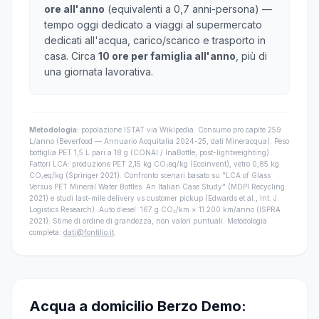
ore all'anno
(equivalenti a 0,7 anni-persona) —
tempo oggi dedicato a viaggi al supermercato
dedicati all'acqua, carico/scarico e trasporto in
casa. Circa
10 ore per famiglia all'anno
, più di
una giornata lavorativa.
Metodologia:
popolazione ISTAT via Wikipedia. Consumo pro capite 259
L/anno (Beverfood — Annuario Acquitalia 2024-25, dati Mineracqua). Peso
bottiglia PET 1,5 L pari a 18 g (CONAI / InaBottle, post-lightweighting).
Fattori LCA: produzione PET 2,15 kg CO₂eq/kg (Ecoinvent), vetro 0,85 kg
CO₂eq/kg (Springer 2021). Confronto scenari basato su "LCA of Glass
Versus PET Mineral Water Bottles: An Italian Case Study" (MDPI Recycling
2021) e studi last-mile delivery vs customer pickup (Edwards et al., Int. J.
Logistics Research). Auto diesel: 167 g CO₂/km × 11.200 km/anno (ISPRA
2021). Stime di ordine di grandezza, non valori puntuali. Metodologia
completa:
dati@fontilio.it
.
Acqua a domicilio Berzo Demo: