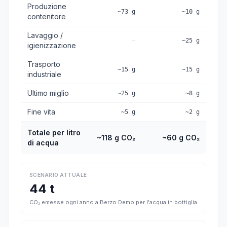
Produzione
~73 g
~10 g
contenitore
Lavaggio /
—
~25 g
igienizzazione
Trasporto
~15 g
~15 g
industriale
Ultimo miglio
~25 g
~8 g
Fine vita
~5 g
~2 g
Totale per litro
~118 g CO₂
~60 g CO₂
di acqua
SCENARIO ATTUALE
44 t
CO₂ emesse ogni anno a Berzo Demo per l'acqua in bottiglia