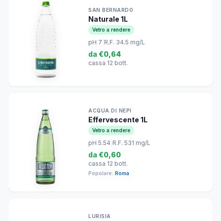
SAN BERNARDO
Naturale 1L
Vetro a rendere
pH 7
|
R.F. 34.5 mg/L
da
€0,64
cassa 12 bott.
ACQUA DI NEPI
Effervescente 1L
Vetro a rendere
pH 5.54
|
R.F. 531 mg/L
da
€0,60
cassa 12 bott.
Popolare:
Roma
LURISIA