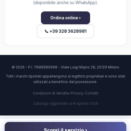
(disponibile anche su WhatsApp).
Ordina online ›
📞 +39 328 3628981
© 2026 - P.I. 11586580968 - Viale Luigi Majno 28, 20129 Milano
Tutti i marchi riportati appartengono ai legittimi proprietari e sono stati
utilizzati a beneficio del possessore.
Condizioni di Vendita
-
Privacy
-
Contatti
Catalogo aggiornato al 8 agosto 2026
Scopri il servizio ›