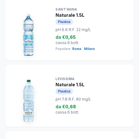
SANT'ANNA
Naturale 1.5L
Plastica
pH 6.9
|
R.F. 22 mg/L
da
€0,65
cassa 6 bott.
Popolare:
Roma
,
Milano
LEVISSIMA
Naturale 1.5L
Plastica
pH 7.8
|
R.F. 80 mg/L
da
€0,68
cassa 6 bott.