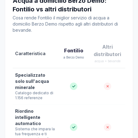
Acqua a domicilio Berzo Demo:
Fontilio vs altri distributori
Cosa rende Fontilio il miglior servizio di acqua a
domicilio Berzo Demo rispetto agli altri distributori di
bevande.
Altri
Fontilio
Caratteristica
distributori
a Berzo Demo
acqua + bevande
Specializzato
solo sull'acqua
✓
✗
minerale
Catalogo dedicato di
1.156 referenze
Riordino
intelligente
automatico
✓
✗
Sistema che impara la
tua frequenza e ti