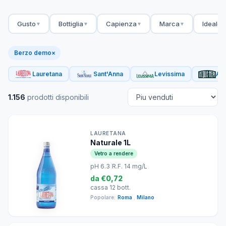
Gusto
Bottiglia
Capienza
Marca
Ideale 
▼
▼
▼
▼
Berzo demo
×
Lauretana
Sant'Anna
Levissima
Acq
1.156
prodotti disponibili
LAURETANA
Naturale 1L
Vetro a rendere
pH 6.3
|
R.F. 14 mg/L
da
€0,72
cassa 12 bott.
Popolare:
Roma
,
Milano