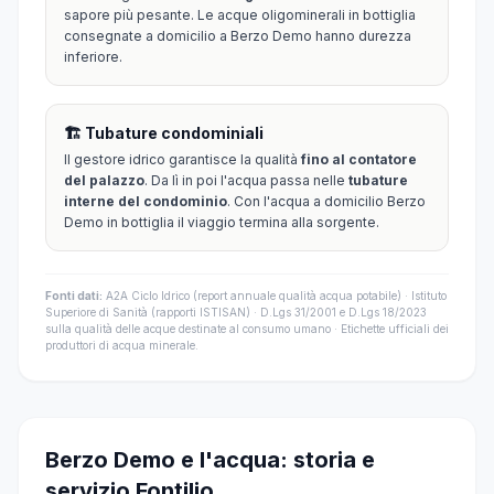
sapore più pesante. Le acque oligominerali in bottiglia
consegnate a domicilio a Berzo Demo hanno durezza
inferiore.
🏗️ Tubature condominiali
Il gestore idrico garantisce la qualità
fino al contatore
del palazzo
. Da lì in poi l'acqua passa nelle
tubature
interne del condominio
. Con l'acqua a domicilio Berzo
Demo in bottiglia il viaggio termina alla sorgente.
Fonti dati:
A2A Ciclo Idrico (report annuale qualità acqua potabile) · Istituto
Superiore di Sanità (rapporti ISTISAN) · D.Lgs 31/2001 e D.Lgs 18/2023
sulla qualità delle acque destinate al consumo umano · Etichette ufficiali dei
produttori di acqua minerale.
Berzo Demo e l'acqua: storia e
servizio Fontilio