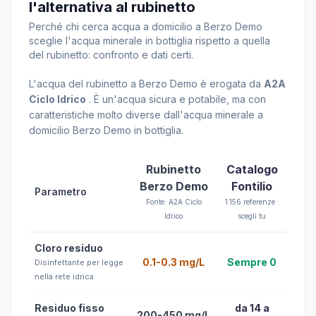
l'alternativa al rubinetto
Perché chi cerca acqua a domicilio a Berzo Demo
sceglie l'acqua minerale in bottiglia rispetto a quella
del rubinetto: confronto e dati certi.
L'acqua del rubinetto a Berzo Demo è erogata da
A2A
Ciclo Idrico
. È un'acqua sicura e potabile, ma con
caratteristiche molto diverse dall'acqua minerale a
domicilio Berzo Demo in bottiglia.
Rubinetto
Catalogo
Berzo Demo
Fontilio
Parametro
Fonte: A2A Ciclo
1.156 referenze ·
Idrico
scegli tu
Cloro residuo
0.1-0.3 mg/L
Sempre 0
Disinfettante per legge
nella rete idrica
Residuo fisso
da 14 a
200-450 mg/L