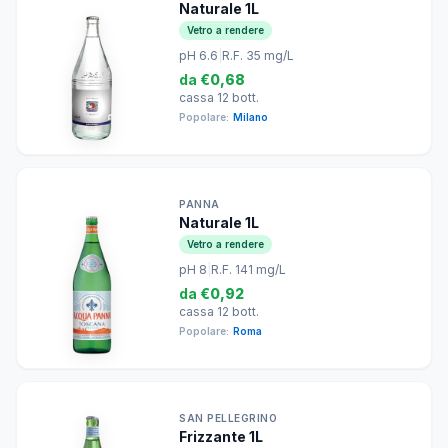
Naturale 1L
Vetro a rendere
pH 6.6
|
R.F. 35 mg/L
da
€0,68
cassa 12 bott.
Popolare:
Milano
PANNA
Naturale 1L
Vetro a rendere
pH 8
|
R.F. 141 mg/L
da
€0,92
cassa 12 bott.
Popolare:
Roma
SAN PELLEGRINO
Frizzante 1L