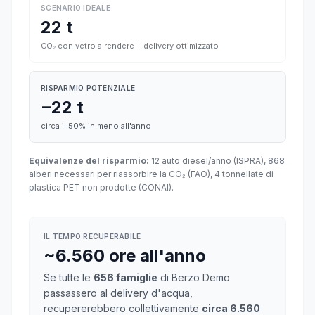
SCENARIO IDEALE
22 t
CO₂ con vetro a rendere + delivery ottimizzato
RISPARMIO POTENZIALE
−22 t
circa il 50% in meno all'anno
Equivalenze del risparmio:
12 auto diesel/anno (ISPRA), 868
alberi necessari per riassorbire la CO₂ (FAO), 4 tonnellate di
plastica PET non prodotte (CONAI).
IL TEMPO RECUPERABILE
~6.560 ore all'anno
Se tutte le
656 famiglie
di Berzo Demo
passassero al delivery d'acqua,
recupererebbero collettivamente
circa 6.560