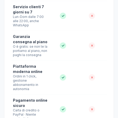
Servizio clienti 7
giorni su 7
✓
✗
Lun-Dom dalle 7:00
alle 22:00, anche
WhatsApp
Garanzia
consegna al piano
✓
✗
O è gratis: se non te la
portiamo al piano, non
paghi la consegna
Piattaforma
moderna online
Ordini in 1 click,
✓
✗
gestione
abbonamento in
autonomia
Pagamento online
sicuro
✓
✗
Carta di credito o
PayPal · Niente