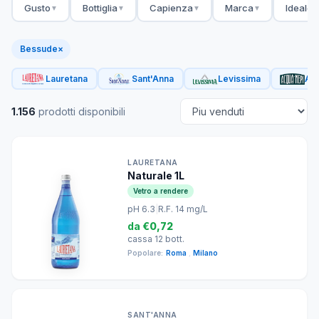
Gusto
Bottiglia
Capienza
Marca
Ideale 
▼
▼
▼
▼
Bessude
×
Lauretana
Sant'Anna
Levissima
Acq
1.156
prodotti disponibili
LAURETANA
Naturale 1L
Vetro a rendere
pH 6.3
|
R.F. 14 mg/L
da
€0,72
cassa 12 bott.
Popolare:
Roma
,
Milano
SANT'ANNA