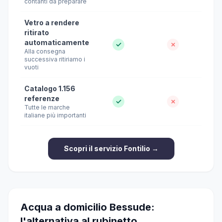
contanti da preparare
Vetro a rendere
ritirato
automaticamente
✓
✗
Alla consegna
successiva ritiriamo i
vuoti
Catalogo 1.156
referenze
✓
✗
Tutte le marche
italiane più importanti
Scopri il servizio Fontilio →
Acqua a domicilio Bessude:
l'alternativa al rubinetto