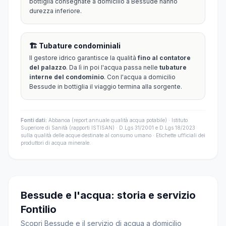
bottiglia consegnate a domicilio a Bessude hanno
durezza inferiore.
🏗️ Tubature condominiali
Il gestore idrico garantisce la qualità
fino al contatore
del palazzo
. Da lì in poi l'acqua passa nelle
tubature
interne del condominio
. Con l'acqua a domicilio
Bessude in bottiglia il viaggio termina alla sorgente.
Fonti dati:
Abbanoa (report annuale qualità acqua potabile) · Istituto
Superiore di Sanità (rapporti ISTISAN) · D.Lgs 31/2001 e D.Lgs 18/2023
sulla qualità delle acque destinate al consumo umano · Etichette ufficiali dei
produttori di acqua minerale.
Bessude e l'acqua: storia e servizio
Fontilio
Scopri Bessude e il servizio di acqua a domicilio