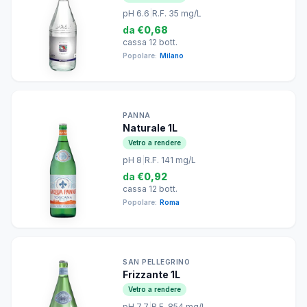
pH 6.6
|
R.F. 35 mg/L
da
€0,68
cassa 12 bott.
Popolare:
Milano
PANNA
Naturale 1L
Vetro a rendere
pH 8
|
R.F. 141 mg/L
da
€0,92
cassa 12 bott.
Popolare:
Roma
SAN PELLEGRINO
Frizzante 1L
Vetro a rendere
pH 7.7
|
R.F. 854 mg/L