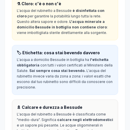
⚗️ Cloro: c'è o non c'è
L'acqua del rubinetto a Bessude
è disinfettata con
cloro
per garantire la potabilità lungo tutta la rete.
Questo altera sapore e odore.
L'acqua minerale a
domicilio Bessude in bottiglia non contiene cloro
:
viene imbottigliata sterile direttamente alla sorgente.
🏷️ Etichetta: cosa stai bevendo davvero
L'acqua a domicilio Bessude in bottiglia ha
l'etichetta
obbligatoria
con tutti i valori certificati al Ministero della
Salute.
Sai sempre cosa stai bevendo.
L'acqua del
rubinetto invece varia da zona a zona: i valori esatti che
escono dal tuo rubinetto sono difficili da conoscere con
precisione.
🚿 Calcare e durezza a Bessude
L'acqua del rubinetto a Bessude è classificata come
"medio-dura". Significa
calcare negli elettrodomestici
e un sapore più pesante. Le acque oligominerali in