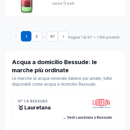
cassa 12 bott.
...
‹
1
2
97
›
Pagina 1 di 97 — 1.156 prodotti
Acqua a domicilio Bessude: le
marche più ordinate
Le marche di acqua minerale italiane più amate, tutte
disponibili come acqua a domicilio Bessude.
N° 1 A BESSUDE
🥇 Lauretana
→ Vedi Lauretana a Bessude