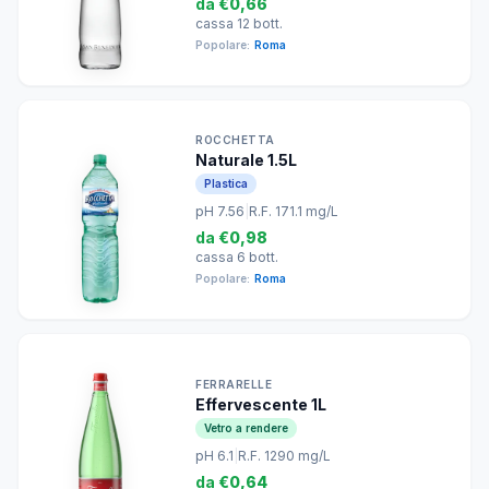
da
€0,66
cassa 12 bott.
Popolare:
Roma
ROCCHETTA
Naturale 1.5L
Plastica
pH 7.56
|
R.F. 171.1 mg/L
da
€0,98
cassa 6 bott.
Popolare:
Roma
FERRARELLE
Effervescente 1L
Vetro a rendere
pH 6.1
|
R.F. 1290 mg/L
da
€0,64