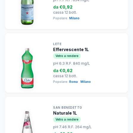
da
€0,92
cassa 12 bott.
Popolare:
Milano
LETE
Effervescente 1L
Vetro a rendere
pH 6.3
|
R.F. 840 mg/L
da
€0,62
cassa 12 bott.
Popolare:
Roma
,
Milano
SAN BENEDETTO
Naturale 1L
Vetro a rendere
pH 7.46
|
R.F. 264 mg/L