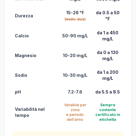
15-28 °F
da 0.5 a 50
Durezza
°F
(medio-dura)
da 1 a 450
Calcio
50-90 mg/L
mg/L
da 0 a 130
Magnesio
10-20 mg/L
mg/L
da 1 a 200
Sodio
10-30 mg/L
mg/L
pH
7.2-7.6
da 5.5 a 8.5
Variabile per
Sempre
Variabilità nel
zona
costante
e periodo
certificato in
tempo
dell'anno
etichetta