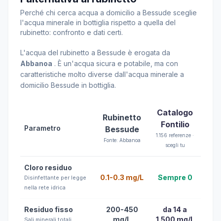
Perché chi cerca acqua a domicilio a Bessude sceglie
l'acqua minerale in bottiglia rispetto a quella del
rubinetto: confronto e dati certi.
L'acqua del rubinetto a Bessude è erogata da
Abbanoa
. È un'acqua sicura e potabile, ma con
caratteristiche molto diverse dall'acqua minerale a
domicilio Bessude in bottiglia.
Catalogo
Rubinetto
Fontilio
Parametro
Bessude
1.156 referenze ·
Fonte: Abbanoa
scegli tu
Cloro residuo
0.1-0.3 mg/L
Sempre 0
Disinfettante per legge
nella rete idrica
Residuo fisso
200-450
da 14 a
mg/L
1.500 mg/L
Sali minerali totali