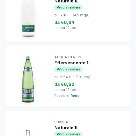
Naturale 1L
Vetro a rendere
pH 7
|
R.F. 34.5 mg/L
da
€0,64
cassa 12 bott.
ACQUA DI NEPI
Effervescente 1L
Vetro a rendere
pH 5.54
|
R.F. 531 mg/L
da
€0,60
cassa 12 bott.
Popolare:
Roma
LURISIA
Naturale 1L
Vetro a rendere