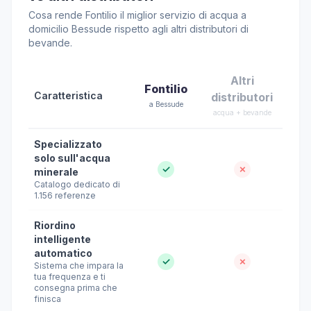
Cosa rende Fontilio il miglior servizio di acqua a
domicilio Bessude rispetto agli altri distributori di
bevande.
Altri
Fontilio
Caratteristica
distributori
a Bessude
acqua + bevande
Specializzato
solo sull'acqua
✓
✗
minerale
Catalogo dedicato di
1.156 referenze
Riordino
intelligente
automatico
✓
✗
Sistema che impara la
tua frequenza e ti
consegna prima che
finisca