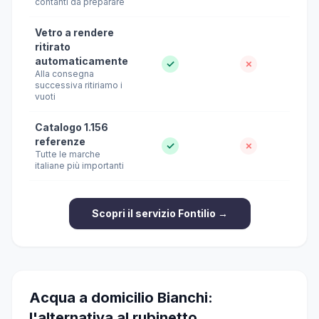
contanti da preparare
Vetro a rendere
ritirato
automaticamente
✓
✗
Alla consegna
successiva ritiriamo i
vuoti
Catalogo 1.156
referenze
✓
✗
Tutte le marche
italiane più importanti
Scopri il servizio Fontilio →
Acqua a domicilio Bianchi:
l'alternativa al rubinetto