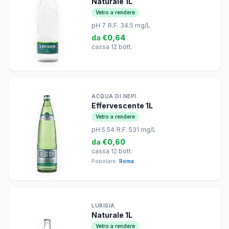
Naturale 1L
Vetro a rendere
pH 7
|
R.F. 34.5 mg/L
da
€0,64
cassa 12 bott.
ACQUA DI NEPI
Effervescente 1L
Vetro a rendere
pH 5.54
|
R.F. 531 mg/L
da
€0,60
cassa 12 bott.
Popolare:
Roma
LURISIA
Naturale 1L
Vetro a rendere