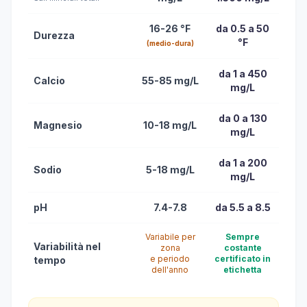
16-26 °F
da 0.5 a 50
Durezza
°F
(medio-dura)
da 1 a 450
Calcio
55-85 mg/L
mg/L
da 0 a 130
Magnesio
10-18 mg/L
mg/L
da 1 a 200
Sodio
5-18 mg/L
mg/L
pH
7.4-7.8
da 5.5 a 8.5
Variabile per
Sempre
Variabilità nel
zona
costante
e periodo
certificato in
tempo
dell'anno
etichetta