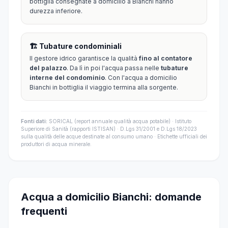
bottiglia consegnate a domicilio a Bianchi hanno
durezza inferiore.
🏗️ Tubature condominiali
Il gestore idrico garantisce la qualità
fino al contatore
del palazzo
. Da lì in poi l'acqua passa nelle
tubature
interne del condominio
. Con l'acqua a domicilio
Bianchi in bottiglia il viaggio termina alla sorgente.
Fonti dati:
SORICAL (report annuale qualità acqua potabile) · Istituto
Superiore di Sanità (rapporti ISTISAN) · D.Lgs 31/2001 e D.Lgs 18/2023
sulla qualità delle acque destinate al consumo umano · Etichette ufficiali dei
produttori di acqua minerale.
Acqua a domicilio Bianchi: domande
frequenti