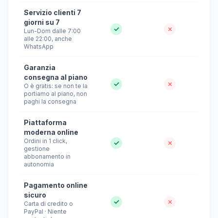
Servizio clienti 7
giorni su 7
✓
✗
Lun-Dom dalle 7:00
alle 22:00, anche
WhatsApp
Garanzia
consegna al piano
✓
✗
O è gratis: se non te la
portiamo al piano, non
paghi la consegna
Piattaforma
moderna online
Ordini in 1 click,
✓
✗
gestione
abbonamento in
autonomia
Pagamento online
sicuro
✓
✗
Carta di credito o
PayPal · Niente