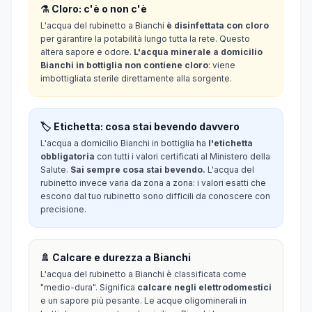
⚗️ Cloro: c'è o non c'è
L'acqua del rubinetto a Bianchi
è disinfettata con cloro
per garantire la potabilità lungo tutta la rete. Questo
altera sapore e odore.
L'acqua minerale a domicilio
Bianchi in bottiglia non contiene cloro
: viene
imbottigliata sterile direttamente alla sorgente.
🏷️ Etichetta: cosa stai bevendo davvero
L'acqua a domicilio Bianchi in bottiglia ha
l'etichetta
obbligatoria
con tutti i valori certificati al Ministero della
Salute.
Sai sempre cosa stai bevendo.
L'acqua del
rubinetto invece varia da zona a zona: i valori esatti che
escono dal tuo rubinetto sono difficili da conoscere con
precisione.
🚿 Calcare e durezza a Bianchi
L'acqua del rubinetto a Bianchi è classificata come
"medio-dura". Significa
calcare negli elettrodomestici
e un sapore più pesante. Le acque oligominerali in