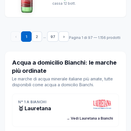
cassa 12 bott.
...
‹
1
2
97
›
Pagina 1 di 97 — 1.156 prodotti
Acqua a domicilio Bianchi: le marche
più ordinate
Le marche di acqua minerale italiane più amate, tutte
disponibili come acqua a domicilio Bianchi.
N° 1 A BIANCHI
🥇 Lauretana
→ Vedi Lauretana a Bianchi