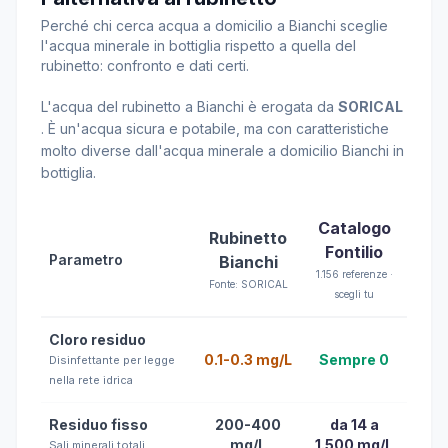
Perché chi cerca acqua a domicilio a Bianchi sceglie
l'acqua minerale in bottiglia rispetto a quella del
rubinetto: confronto e dati certi.
L'acqua del rubinetto a Bianchi è erogata da
SORICAL
. È un'acqua sicura e potabile, ma con caratteristiche
molto diverse dall'acqua minerale a domicilio Bianchi in
bottiglia.
Catalogo
Rubinetto
Fontilio
Parametro
Bianchi
1.156 referenze ·
Fonte: SORICAL
scegli tu
Cloro residuo
0.1-0.3 mg/L
Sempre 0
Disinfettante per legge
nella rete idrica
Residuo fisso
200-400
da 14 a
mg/L
1.500 mg/L
Sali minerali totali