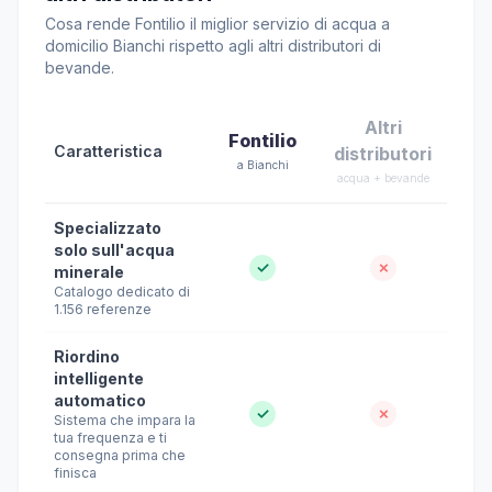
Cosa rende Fontilio il miglior servizio di acqua a
domicilio Bianchi rispetto agli altri distributori di
bevande.
Altri
Fontilio
Caratteristica
distributori
a Bianchi
acqua + bevande
Specializzato
solo sull'acqua
✓
✗
minerale
Catalogo dedicato di
1.156 referenze
Riordino
intelligente
automatico
✓
✗
Sistema che impara la
tua frequenza e ti
consegna prima che
finisca