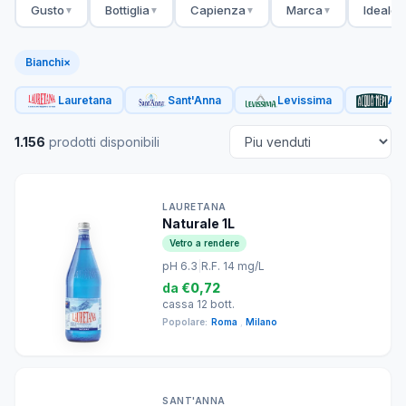
Gusto
Bottiglia
Capienza
Marca
Ideale 
▼
▼
▼
▼
Bianchi
×
Lauretana
Sant'Anna
Levissima
Acq
1.156
prodotti disponibili
LAURETANA
Naturale 1L
Vetro a rendere
pH 6.3
|
R.F. 14 mg/L
da
€0,72
cassa 12 bott.
Popolare:
Roma
,
Milano
SANT'ANNA