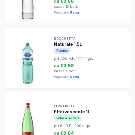
da
€0,66
cassa 12 bott.
Popolare:
Roma
ROCCHETTA
Naturale 1.5L
Plastica
pH 7.56
|
R.F. 171.1 mg/L
da
€0,98
cassa 6 bott.
Popolare:
Roma
FERRARELLE
Effervescente 1L
Vetro a rendere
pH 6.1
|
R.F. 1290 mg/L
da
€0,64