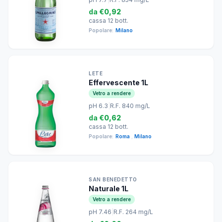
da
€0,92
cassa 12 bott.
Popolare:
Milano
LETE
Effervescente 1L
Vetro a rendere
pH 6.3
|
R.F. 840 mg/L
da
€0,62
cassa 12 bott.
Popolare:
Roma
,
Milano
SAN BENEDETTO
Naturale 1L
Vetro a rendere
pH 7.46
|
R.F. 264 mg/L