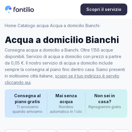
Scopri il servizio
Home
›
Catalogo acqua
›
Acqua a domicilio Bianchi
›
Acqua a domicilio Bianchi
Consegna acqua a domicilio a Bianchi. Oltre 1.156 acque
disponibili. Servizio di acqua a domicilio con prezzi a partire
da 0,05 €. Il nostro servizio di acqua a domicilio include
sempre la consegna al piano fino dentro casa. Siamo presenti
in moltissime città italiane,
scopri se il tuo indirizzo è servito
cliccando qui
.
Consegna al
Mai senza
Non sei in
piano gratis
acqua
casa?
Ti avvisiamo
Riordino
Riprogrammi gratis
quando arriviamo
automatico in 1 clic