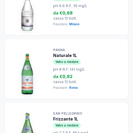
pH 6.6
|
R.F. 35 mg/L
da
€0,68
cassa 12 bott.
Popolare:
Milano
PANNA
Naturale 1L
Vetro a rendere
pH 8
|
R.F. 141 mg/L
da
€0,92
cassa 12 bott.
Popolare:
Roma
SAN PELLEGRINO
Frizzante 1L
Vetro a rendere
pH 7.7
|
R.F. 854 mg/L