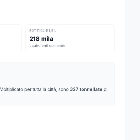
BOTTIGLIE 1,5 L
218 mila
equivalenti comprate
ltiplicato per tutta la città, sono
327 tonnellate
di