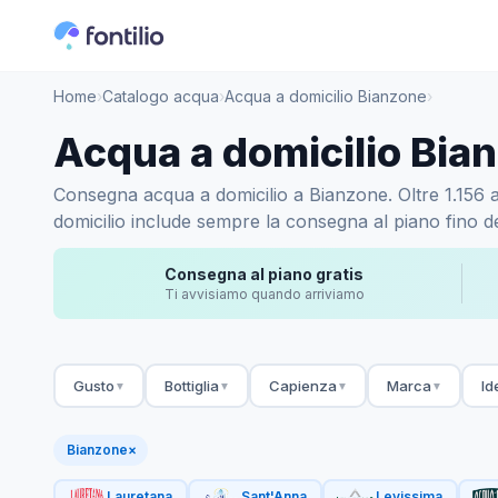
Home
›
Catalogo acqua
›
Acqua a domicilio Bianzone
›
Acqua a domicilio Bia
Consegna acqua a domicilio a Bianzone. Oltre 1.156 acq
domicilio include sempre la consegna al piano fino de
Consegna al piano gratis
Ti avvisiamo quando arriviamo
Gusto
Bottiglia
Capienza
Marca
Id
▼
▼
▼
▼
Bianzone
×
Lauretana
Sant'Anna
Levissima