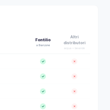
Altri
Fontilio
distributori
a Bianzone
acqua + bevande
✓
✗
✓
✗
✓
✗
✓
✗