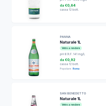
da
€0,64
cassa 12 bott.
PANNA
Naturale 1L
Vetro a rendere
pH 8
|
R.F. 141 mg/L
da
€0,92
cassa 12 bott.
Popolare:
Roma
SAN BENEDETTO
Naturale 1L
Vetro a rendere