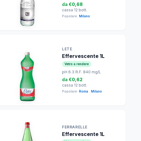
da
€0,68
cassa 12 bott.
Popolare:
Milano
LETE
Effervescente 1L
Vetro a rendere
pH 6.3
|
R.F. 840 mg/L
da
€0,62
cassa 12 bott.
Popolare:
Roma
,
Milano
FERRARELLE
Effervescente 1L