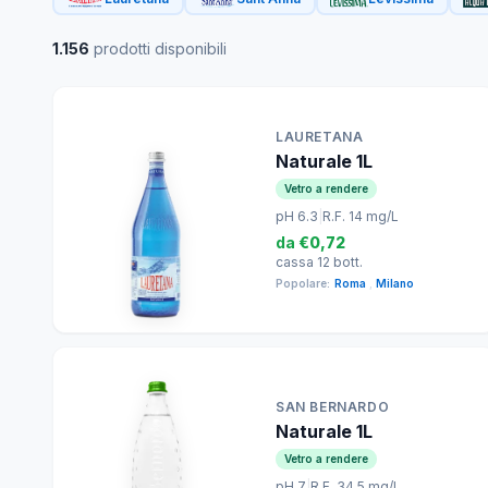
1.156
prodotti disponibili
LAURETANA
Naturale 1L
Vetro a rendere
pH 6.3
|
R.F. 14 mg/L
da
€0,72
cassa 12 bott.
Popolare:
Roma
,
Milano
SAN BERNARDO
Naturale 1L
Vetro a rendere
pH 7
|
R.F. 34.5 mg/L