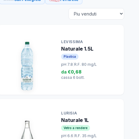
LEVISSIMA
Naturale 1.5L
Plastica
pH 7.8
|
R.F. 80 mg/L
da
€0,68
cassa 6 bott.
LURISIA
Naturale 1L
Vetro a rendere
pH 6.6
|
R.F. 35 mg/L