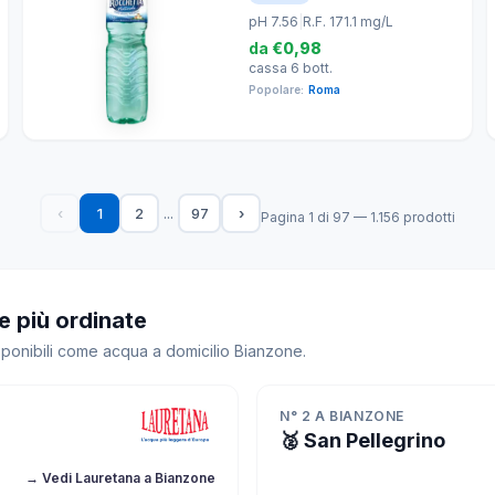
pH 7.56
|
R.F. 171.1 mg/L
da
€0,98
cassa 6 bott.
Popolare:
Roma
...
‹
1
2
97
›
Pagina 1 di 97 — 1.156 prodotti
e più ordinate
isponibili come acqua a domicilio Bianzone.
N° 2 A BIANZONE
🥈 San Pellegrino
→ Vedi Lauretana a Bianzone