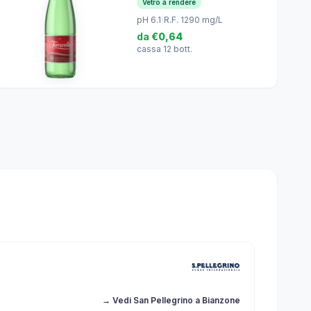
Vetro a rendere
pH 6.1
|
R.F. 1290 mg/L
da
€0,64
cassa 12 bott.
→ Vedi San Pellegrino a Bianzone