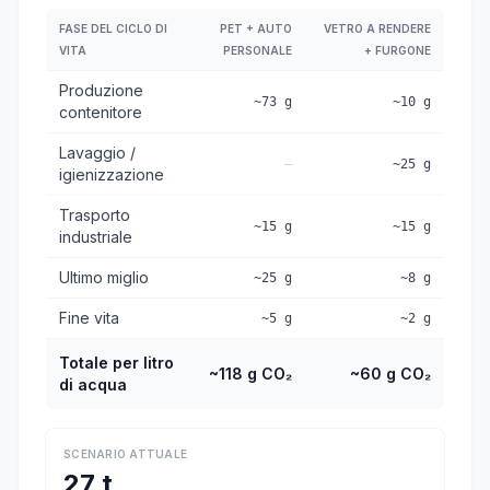
FASE DEL CICLO DI
PET + AUTO
VETRO A RENDERE
VITA
PERSONALE
+ FURGONE
Produzione
~73 g
~10 g
contenitore
Lavaggio /
—
~25 g
igienizzazione
Trasporto
~15 g
~15 g
industriale
Ultimo miglio
~25 g
~8 g
Fine vita
~5 g
~2 g
Totale per litro
~118 g CO₂
~60 g CO₂
di acqua
SCENARIO ATTUALE
27 t