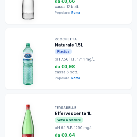
da
€0,66
cassa 12 bott.
Popolare:
Roma
ROCCHETTA
Naturale 1.5L
Plastica
pH 7.56
|
R.F. 171.1 mg/L
da
€0,98
cassa 6 bott.
Popolare:
Roma
FERRARELLE
Effervescente 1L
Vetro a rendere
pH 6.1
|
R.F. 1290 mg/L
da
€0,64