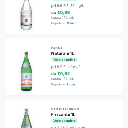
pH 6.6
|
R.F. 35 mg/L
da
€0,68
cassa 12 bott.
Popolare:
Milano
PANNA
Naturale 1L
Vetro a rendere
pH 8
|
R.F. 141 mg/L
da
€0,92
cassa 12 bott.
Popolare:
Roma
SAN PELLEGRINO
Frizzante 1L
Vetro a rendere
pH 7.7
|
R.F. 854 mg/L