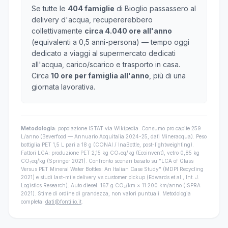
Se tutte le
404 famiglie
di Bioglio passassero al
delivery d'acqua, recupererebbero
collettivamente
circa 4.040 ore all'anno
(equivalenti a 0,5 anni-persona) — tempo oggi
dedicato a viaggi al supermercato dedicati
all'acqua, carico/scarico e trasporto in casa.
Circa
10 ore per famiglia all'anno
, più di una
giornata lavorativa.
Metodologia:
popolazione ISTAT via Wikipedia. Consumo pro capite 259
L/anno (Beverfood — Annuario Acquitalia 2024-25, dati Mineracqua). Peso
bottiglia PET 1,5 L pari a 18 g (CONAI / InaBottle, post-lightweighting).
Fattori LCA: produzione PET 2,15 kg CO₂eq/kg (Ecoinvent), vetro 0,85 kg
CO₂eq/kg (Springer 2021). Confronto scenari basato su "LCA of Glass
Versus PET Mineral Water Bottles: An Italian Case Study" (MDPI Recycling
2021) e studi last-mile delivery vs customer pickup (Edwards et al., Int. J.
Logistics Research). Auto diesel: 167 g CO₂/km × 11.200 km/anno (ISPRA
2021). Stime di ordine di grandezza, non valori puntuali. Metodologia
completa:
dati@fontilio.it
.