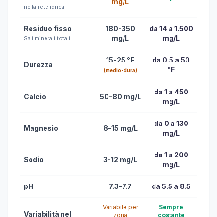
mg/L
nella rete idrica
Residuo fisso
180-350
da 14 a 1.500
mg/L
mg/L
Sali minerali totali
15-25 °F
da 0.5 a 50
Durezza
°F
(medio-dura)
da 1 a 450
Calcio
50-80 mg/L
mg/L
da 0 a 130
Magnesio
8-15 mg/L
mg/L
da 1 a 200
Sodio
3-12 mg/L
mg/L
pH
7.3-7.7
da 5.5 a 8.5
Variabile per
Sempre
Variabilità nel
zona
costante