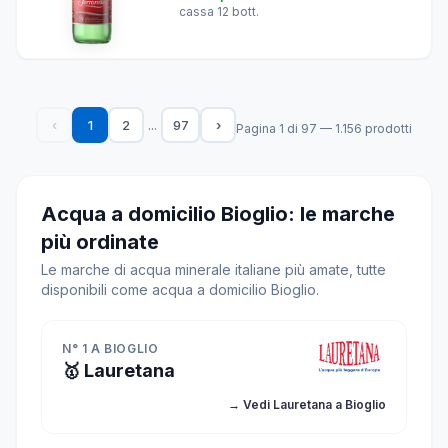
cassa 12 bott.
...
‹
1
2
97
›
Pagina 1 di 97 — 1.156 prodotti
Acqua a domicilio Bioglio: le marche
più ordinate
Le marche di acqua minerale italiane più amate, tutte
disponibili come acqua a domicilio Bioglio.
N° 1 A BIOGLIO
🥇 Lauretana
→ Vedi Lauretana a Bioglio