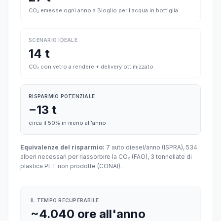
CO₂ emesse ogni anno a Bioglio per l'acqua in bottiglia
SCENARIO IDEALE
14 t
CO₂ con vetro a rendere + delivery ottimizzato
RISPARMIO POTENZIALE
−13 t
circa il 50% in meno all'anno
Equivalenze del risparmio:
7 auto diesel/anno (ISPRA), 534
alberi necessari per riassorbire la CO₂ (FAO), 3 tonnellate di
plastica PET non prodotte (CONAI).
IL TEMPO RECUPERABILE
~4.040 ore all'anno