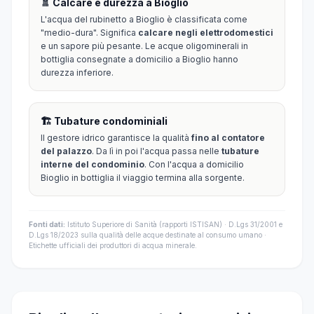
🚿 Calcare e durezza a Bioglio
L'acqua del rubinetto a Bioglio è classificata come
"medio-dura". Significa
calcare negli elettrodomestici
e un sapore più pesante. Le acque oligominerali in
bottiglia consegnate a domicilio a Bioglio hanno
durezza inferiore.
🏗️ Tubature condominiali
Il gestore idrico garantisce la qualità
fino al contatore
del palazzo
. Da lì in poi l'acqua passa nelle
tubature
interne del condominio
. Con l'acqua a domicilio
Bioglio in bottiglia il viaggio termina alla sorgente.
Fonti dati:
Istituto Superiore di Sanità (rapporti ISTISAN) · D.Lgs 31/2001 e
D.Lgs 18/2023 sulla qualità delle acque destinate al consumo umano ·
Etichette ufficiali dei produttori di acqua minerale.