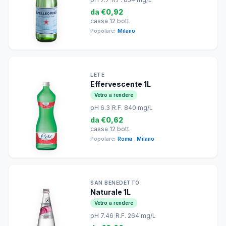
da
€0,92
cassa 12 bott.
Popolare:
Milano
LETE
Effervescente 1L
Vetro a rendere
pH 6.3
|
R.F. 840 mg/L
da
€0,62
cassa 12 bott.
Popolare:
Roma
,
Milano
SAN BENEDETTO
Naturale 1L
Vetro a rendere
pH 7.46
|
R.F. 264 mg/L