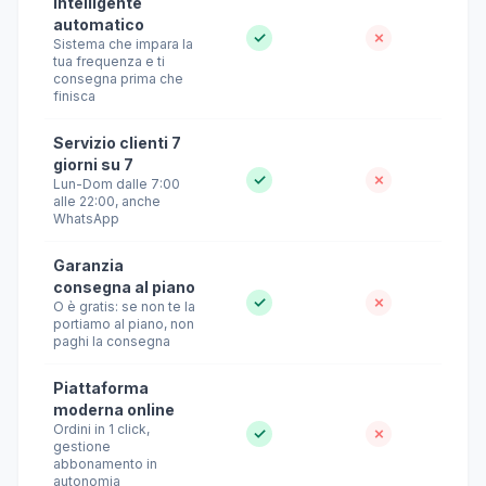
intelligente
automatico
✓
✗
Sistema che impara la
tua frequenza e ti
consegna prima che
finisca
Servizio clienti 7
giorni su 7
✓
✗
Lun-Dom dalle 7:00
alle 22:00, anche
WhatsApp
Garanzia
consegna al piano
✓
✗
O è gratis: se non te la
portiamo al piano, non
paghi la consegna
Piattaforma
moderna online
Ordini in 1 click,
✓
✗
gestione
abbonamento in
autonomia