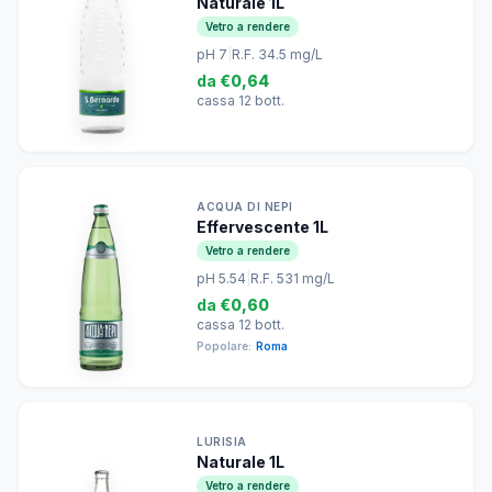
Naturale 1L
Vetro a rendere
pH 7
|
R.F. 34.5 mg/L
da
€0,64
cassa 12 bott.
ACQUA DI NEPI
Effervescente 1L
Vetro a rendere
pH 5.54
|
R.F. 531 mg/L
da
€0,60
cassa 12 bott.
Popolare:
Roma
LURISIA
Naturale 1L
Vetro a rendere