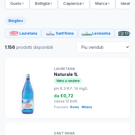
Gusto
Bottiglia
Capienza
Marca
Ideale 
▼
▼
▼
▼
Bioglio
×
Lauretana
Sant'Anna
Levissima
Acq
1.156
prodotti disponibili
LAURETANA
Naturale 1L
Vetro a rendere
pH 6.3
|
R.F. 14 mg/L
da
€0,72
cassa 12 bott.
Popolare:
Roma
,
Milano
SANT'ANNA