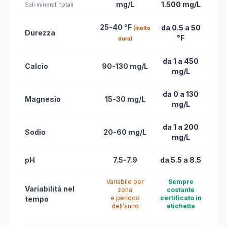
mg/L
1.500 mg/L
Sali minerali totali
25-40 °F
da 0.5 a 50
(molto
Durezza
°F
dura)
da 1 a 450
Calcio
90-130 mg/L
mg/L
da 0 a 130
Magnesio
15-30 mg/L
mg/L
da 1 a 200
Sodio
20-60 mg/L
mg/L
pH
7.5-7.9
da 5.5 a 8.5
Variabile per
Sempre
Variabilità nel
zona
costante
e periodo
certificato in
tempo
dell'anno
etichetta