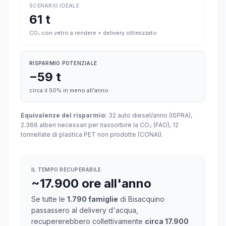
SCENARIO IDEALE
61 t
CO₂ con vetro a rendere + delivery ottimizzato
RISPARMIO POTENZIALE
−59 t
circa il 50% in meno all'anno
Equivalenze del risparmio:
32 auto diesel/anno (ISPRA),
2.366 alberi necessari per riassorbire la CO₂ (FAO), 12
tonnellate di plastica PET non prodotte (CONAI).
IL TEMPO RECUPERABILE
~17.900 ore all'anno
Se tutte le
1.790 famiglie
di Bisacquino
passassero al delivery d'acqua,
recupererebbero collettivamente
circa 17.900