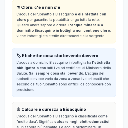
⚗️ Cloro: c'è o non c'è
L'acqua del rubinetto a Bisacquino
è disinfettata con
cloro
per garantire la potabilità lungo tutta la rete.
Questo altera sapore e odore.
L'acqua minerale a
domicilio Bisacquino in bottiglia non contiene cloro
:
viene imbottigliata sterile direttamente alla sorgente.
🏷️ Etichetta: cosa stai bevendo davvero
L'acqua a domicilio Bisacquino in bottiglia ha
l'etichetta
obbligatoria
con tutti i valori certificati al Ministero della
Salute.
Sai sempre cosa stai bevendo.
L'acqua del
rubinetto invece varia da zona a zona: i valori esatti che
escono dal tuo rubinetto sono difficili da conoscere con
precisione.
🚿 Calcare e durezza a Bisacquino
L'acqua del rubinetto a Bisacquino è classificata come
"molto dura". Significa
calcare negli elettrodomestici
e un sapore più pesante. Le acque oligominerali in