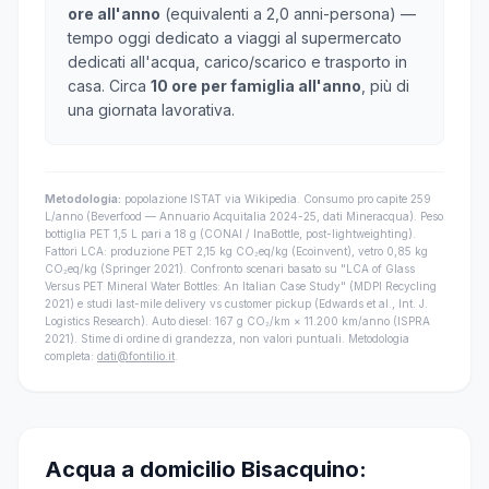
ore all'anno
(equivalenti a 2,0 anni-persona) —
tempo oggi dedicato a viaggi al supermercato
dedicati all'acqua, carico/scarico e trasporto in
casa. Circa
10 ore per famiglia all'anno
, più di
una giornata lavorativa.
Metodologia:
popolazione ISTAT via Wikipedia. Consumo pro capite 259
L/anno (Beverfood — Annuario Acquitalia 2024-25, dati Mineracqua). Peso
bottiglia PET 1,5 L pari a 18 g (CONAI / InaBottle, post-lightweighting).
Fattori LCA: produzione PET 2,15 kg CO₂eq/kg (Ecoinvent), vetro 0,85 kg
CO₂eq/kg (Springer 2021). Confronto scenari basato su "LCA of Glass
Versus PET Mineral Water Bottles: An Italian Case Study" (MDPI Recycling
2021) e studi last-mile delivery vs customer pickup (Edwards et al., Int. J.
Logistics Research). Auto diesel: 167 g CO₂/km × 11.200 km/anno (ISPRA
2021). Stime di ordine di grandezza, non valori puntuali. Metodologia
completa:
dati@fontilio.it
.
Acqua a domicilio Bisacquino: