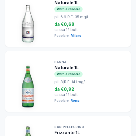
Naturale 1L
Vetro a rendere
pH 6.6
|
R.F. 35 mg/L
da
€0,68
cassa 12 bott.
Popolare:
Milano
PANNA
Naturale 1L
Vetro a rendere
pH 8
|
R.F. 141 mg/L
da
€0,92
cassa 12 bott.
Popolare:
Roma
SAN PELLEGRINO
Frizzante 1L