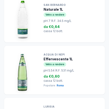
SAN BERNARDO
Naturale 1L
Vetro a rendere
pH 7
|
R.F. 34.5 mg/L
da
€0,64
cassa 12 bott.
ACQUA DI NEPI
Effervescente 1L
Vetro a rendere
pH 5.54
|
R.F. 531 mg/L
da
€0,60
cassa 12 bott.
Popolare:
Roma
LURISIA