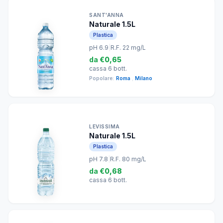
SANT'ANNA
Naturale 1.5L
Plastica
pH 6.9
|
R.F. 22 mg/L
da
€0,65
cassa 6 bott.
Popolare:
Roma
,
Milano
LEVISSIMA
Naturale 1.5L
Plastica
pH 7.8
|
R.F. 80 mg/L
da
€0,68
cassa 6 bott.