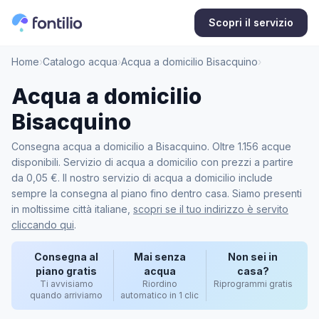
Scopri il servizio
Home
›
Catalogo acqua
›
Acqua a domicilio Bisacquino
›
Acqua a domicilio
Bisacquino
Consegna acqua a domicilio a Bisacquino. Oltre 1.156 acque
disponibili. Servizio di acqua a domicilio con prezzi a partire
da 0,05 €. Il nostro servizio di acqua a domicilio include
sempre la consegna al piano fino dentro casa. Siamo presenti
in moltissime città italiane,
scopri se il tuo indirizzo è servito
cliccando qui
.
Consegna al
Mai senza
Non sei in
piano gratis
acqua
casa?
Ti avvisiamo
Riordino
Riprogrammi gratis
quando arriviamo
automatico in 1 clic