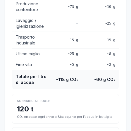
Produzione
~73 g
~10 g
contenitore
Lavaggio /
—
~25 g
igienizzazione
Trasporto
~15 g
~15 g
industriale
Ultimo miglio
~25 g
~8 g
Fine vita
~5 g
~2 g
Totale per litro
~118 g CO₂
~60 g CO₂
di acqua
SCENARIO ATTUALE
120 t
CO₂ emesse ogni anno a Bisacquino per l'acqua in bottiglia