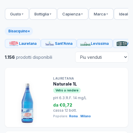
Gusto
Bottiglia
Capienza
Marca
Ideale 
▼
▼
▼
▼
Bisacquino
×
Lauretana
Sant'Anna
Levissima
Acq
1.156
prodotti disponibili
LAURETANA
Naturale 1L
Vetro a rendere
pH 6.3
|
R.F. 14 mg/L
da
€0,72
cassa 12 bott.
Popolare:
Roma
,
Milano