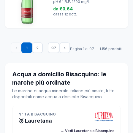
pH 6.1
|
R.F. 1290 mg/L
da
€0,64
cassa 12 bott.
...
‹
1
2
97
›
Pagina 1 di 97 — 1.156 prodotti
Acqua a domicilio Bisacquino: le
marche più ordinate
Le marche di acqua minerale italiane più amate, tutte
disponibili come acqua a domicilio Bisacquino.
N° 1 A BISACQUINO
🥇 Lauretana
→ Vedi Lauretana a Bisacquino