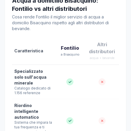
Acqua a domicilio Bisacquino:
Fontilio vs altri distributori
Cosa rende Fontilio il miglior servizio di acqua a
domicilio Bisacquino rispetto agli altri distributori di
bevande.
Altri
Fontilio
Caratteristica
distributori
a Bisacquino
acqua + bevande
Specializzato
solo sull'acqua
✓
✗
minerale
Catalogo dedicato di
1.156 referenze
Riordino
intelligente
automatico
✓
✗
Sistema che impara la
tua frequenza e ti