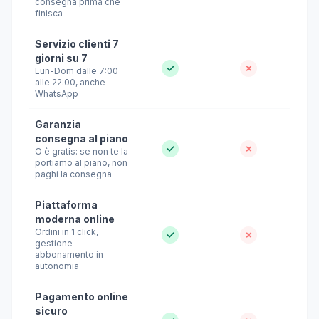
consegna prima che
finisca
Servizio clienti 7
giorni su 7
✓
✗
Lun-Dom dalle 7:00
alle 22:00, anche
WhatsApp
Garanzia
consegna al piano
✓
✗
O è gratis: se non te la
portiamo al piano, non
paghi la consegna
Piattaforma
moderna online
Ordini in 1 click,
✓
✗
gestione
abbonamento in
autonomia
Pagamento online
sicuro