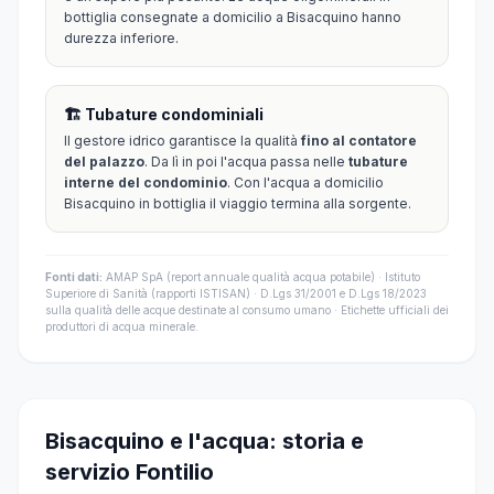
bottiglia consegnate a domicilio a Bisacquino hanno
durezza inferiore.
🏗️ Tubature condominiali
Il gestore idrico garantisce la qualità
fino al contatore
del palazzo
. Da lì in poi l'acqua passa nelle
tubature
interne del condominio
. Con l'acqua a domicilio
Bisacquino in bottiglia il viaggio termina alla sorgente.
Fonti dati:
AMAP SpA (report annuale qualità acqua potabile) · Istituto
Superiore di Sanità (rapporti ISTISAN) · D.Lgs 31/2001 e D.Lgs 18/2023
sulla qualità delle acque destinate al consumo umano · Etichette ufficiali dei
produttori di acqua minerale.
Bisacquino e l'acqua: storia e
servizio Fontilio