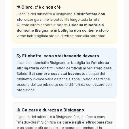
⚗️ Cloro: c'è o non c'è
L'acqua del rubinetto a Bisignano
è disinfettata con
cloro
per garantire la potabilità lungo tutta la rete.
Questo altera sapore e odore.
L'acqua minerale a
domicilio Bisignano in bottiglia non contiene cloro
:
viene imbottigliata sterile direttamente alla sorgente.
🏷️ Etichetta: cosa stai bevendo davvero
L'acqua a domicilio Bisignano in bottiglia ha
l'etichetta
obbligatoria
con tutti i valori certificati al Ministero della
Salute.
Sai sempre cosa stai bevendo.
L'acqua del
rubinetto invece varia da zona a zona: i valori esatti che
escono dal tuo rubinetto sono difficili da conoscere con
precisione.
🚿 Calcare e durezza a Bisignano
L'acqua del rubinetto a Bisignano è classificata come
"medio-dura". Significa
calcare negli elettrodomestici
e un sapore più pesante. Le acque oligominerali in