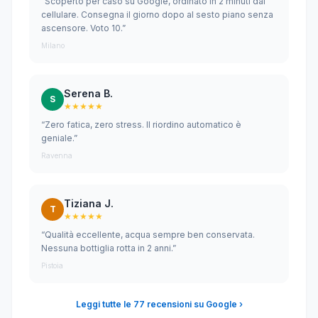
“Scoperto per caso su Google, ordinato in 2 minuti dal
cellulare. Consegna il giorno dopo al sesto piano senza
ascensore. Voto 10.”
Milano
Serena B.
S
★★★★★
“Zero fatica, zero stress. Il riordino automatico è
geniale.”
Ravenna
Tiziana J.
T
★★★★★
“Qualità eccellente, acqua sempre ben conservata.
Nessuna bottiglia rotta in 2 anni.”
Pistoia
Leggi tutte le 77 recensioni su Google ›