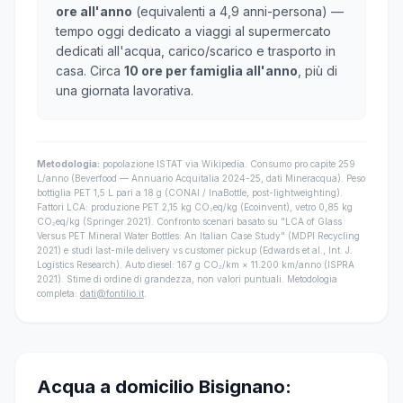
ore all'anno
(equivalenti a 4,9 anni-persona) —
tempo oggi dedicato a viaggi al supermercato
dedicati all'acqua, carico/scarico e trasporto in
casa. Circa
10 ore per famiglia all'anno
, più di
una giornata lavorativa.
Metodologia:
popolazione ISTAT via Wikipedia. Consumo pro capite 259
L/anno (Beverfood — Annuario Acquitalia 2024-25, dati Mineracqua). Peso
bottiglia PET 1,5 L pari a 18 g (CONAI / InaBottle, post-lightweighting).
Fattori LCA: produzione PET 2,15 kg CO₂eq/kg (Ecoinvent), vetro 0,85 kg
CO₂eq/kg (Springer 2021). Confronto scenari basato su "LCA of Glass
Versus PET Mineral Water Bottles: An Italian Case Study" (MDPI Recycling
2021) e studi last-mile delivery vs customer pickup (Edwards et al., Int. J.
Logistics Research). Auto diesel: 167 g CO₂/km × 11.200 km/anno (ISPRA
2021). Stime di ordine di grandezza, non valori puntuali. Metodologia
completa:
dati@fontilio.it
.
Acqua a domicilio Bisignano: