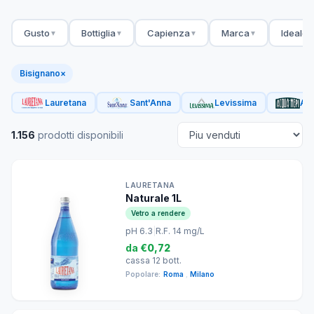
Gusto
Bottiglia
Capienza
Marca
Ideale 
▼
▼
▼
▼
Bisignano
×
Lauretana
Sant'Anna
Levissima
Acq
1.156
prodotti disponibili
LAURETANA
Naturale 1L
Vetro a rendere
pH 6.3
|
R.F. 14 mg/L
da
€0,72
cassa 12 bott.
Popolare:
Roma
,
Milano