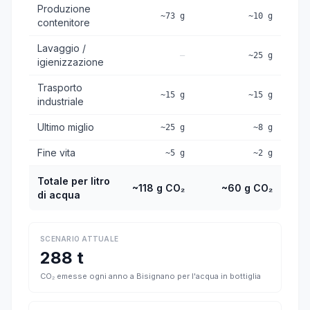
Produzione
~73 g
~10 g
contenitore
Lavaggio /
—
~25 g
igienizzazione
Trasporto
~15 g
~15 g
industriale
Ultimo miglio
~25 g
~8 g
Fine vita
~5 g
~2 g
Totale per litro
~118 g CO₂
~60 g CO₂
di acqua
SCENARIO ATTUALE
288 t
CO₂ emesse ogni anno a Bisignano per l'acqua in bottiglia