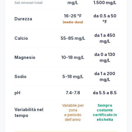
mg/L
1.500 mg/L
Sali minerali totali
16-26 °F
da 0.5 a 50
Durezza
°F
(medio-dura)
da 1 a 450
Calcio
55-85 mg/L
mg/L
da 0 a 130
Magnesio
10-18 mg/L
mg/L
da 1 a 200
Sodio
5-18 mg/L
mg/L
pH
7.4-7.8
da 5.5 a 8.5
Variabile per
Sempre
Variabilità nel
zona
costante
e periodo
certificato in
tempo
dell'anno
etichetta