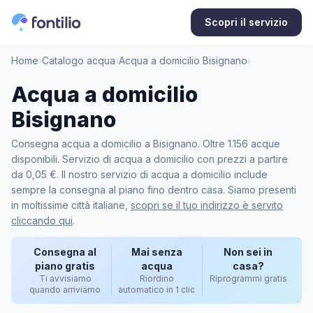
Scopri il servizio
Home
›
Catalogo acqua
›
Acqua a domicilio Bisignano
›
Acqua a domicilio
Bisignano
Consegna acqua a domicilio a Bisignano. Oltre 1.156 acque
disponibili. Servizio di acqua a domicilio con prezzi a partire
da 0,05 €. Il nostro servizio di acqua a domicilio include
sempre la consegna al piano fino dentro casa. Siamo presenti
in moltissime città italiane,
scopri se il tuo indirizzo è servito
cliccando qui
.
Consegna al
Mai senza
Non sei in
piano gratis
acqua
casa?
Ti avvisiamo
Riordino
Riprogrammi gratis
quando arriviamo
automatico in 1 clic