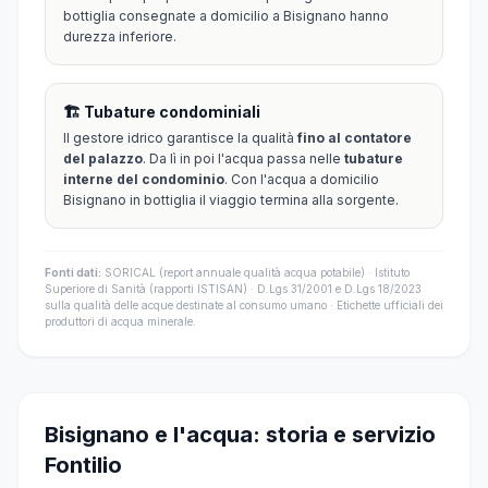
bottiglia consegnate a domicilio a Bisignano hanno
durezza inferiore.
🏗️ Tubature condominiali
Il gestore idrico garantisce la qualità
fino al contatore
del palazzo
. Da lì in poi l'acqua passa nelle
tubature
interne del condominio
. Con l'acqua a domicilio
Bisignano in bottiglia il viaggio termina alla sorgente.
Fonti dati:
SORICAL (report annuale qualità acqua potabile) · Istituto
Superiore di Sanità (rapporti ISTISAN) · D.Lgs 31/2001 e D.Lgs 18/2023
sulla qualità delle acque destinate al consumo umano · Etichette ufficiali dei
produttori di acqua minerale.
Bisignano e l'acqua: storia e servizio
Fontilio