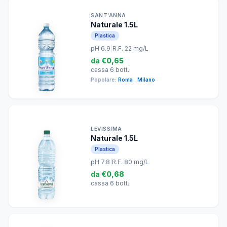
SANT'ANNA
Naturale 1.5L
Plastica
pH 6.9
|
R.F. 22 mg/L
da
€0,65
cassa 6 bott.
Popolare:
Roma
,
Milano
LEVISSIMA
Naturale 1.5L
Plastica
pH 7.8
|
R.F. 80 mg/L
da
€0,68
cassa 6 bott.