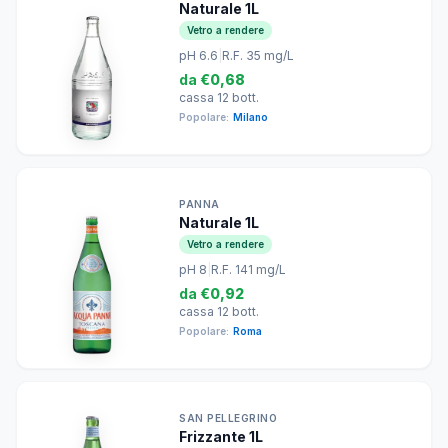
Naturale 1L
Vetro a rendere
pH 6.6
|
R.F. 35 mg/L
da
€0,68
cassa 12 bott.
Popolare:
Milano
PANNA
Naturale 1L
Vetro a rendere
pH 8
|
R.F. 141 mg/L
da
€0,92
cassa 12 bott.
Popolare:
Roma
SAN PELLEGRINO
Frizzante 1L