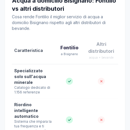
Acqua a domicilio Bisignano: Fontilio
vs altri distributori
Cosa rende Fontilio il miglior servizio di acqua a
domicilio Bisignano rispetto agli altri distributori di
bevande.
Altri
Fontilio
Caratteristica
distributori
a Bisignano
acqua + bevande
Specializzato
solo sull'acqua
✓
✗
minerale
Catalogo dedicato di
1.156 referenze
Riordino
intelligente
automatico
✓
✗
Sistema che impara la
tua frequenza e ti