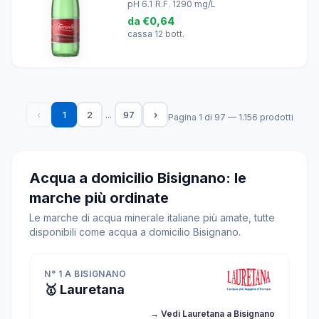
pH 6.1
|
R.F. 1290 mg/L
da
€0,64
cassa 12 bott.
...
‹
1
2
97
›
Pagina 1 di 97 — 1.156 prodotti
Acqua a domicilio Bisignano: le
marche più ordinate
Le marche di acqua minerale italiane più amate, tutte
disponibili come acqua a domicilio Bisignano.
N° 1 A BISIGNANO
🥇 Lauretana
→ Vedi Lauretana a Bisignano