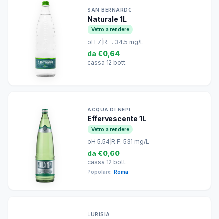
SAN BERNARDO
Naturale 1L
Vetro a rendere
pH 7
|
R.F. 34.5 mg/L
da
€0,64
cassa 12 bott.
ACQUA DI NEPI
Effervescente 1L
Vetro a rendere
pH 5.54
|
R.F. 531 mg/L
da
€0,60
cassa 12 bott.
Popolare:
Roma
LURISIA