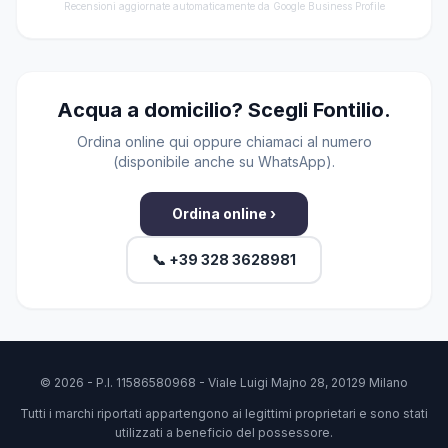
Recensioni aggiornate automaticamente da Google Business Profile
Acqua a domicilio? Scegli Fontilio.
Ordina online qui oppure chiamaci al numero
(disponibile anche su WhatsApp).
Ordina online ›
📞 +39 328 3628981
© 2026 - P.I. 11586580968 - Viale Luigi Majno 28, 20129 Milano
Tutti i marchi riportati appartengono ai legittimi proprietari e sono stati
utilizzati a beneficio del possessore.