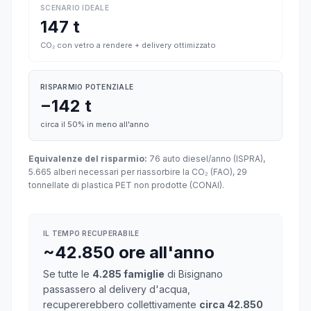
SCENARIO IDEALE
147 t
CO₂ con vetro a rendere + delivery ottimizzato
RISPARMIO POTENZIALE
−142 t
circa il 50% in meno all'anno
Equivalenze del risparmio:
76 auto diesel/anno (ISPRA),
5.665 alberi necessari per riassorbire la CO₂ (FAO), 29
tonnellate di plastica PET non prodotte (CONAI).
IL TEMPO RECUPERABILE
~42.850 ore all'anno
Se tutte le
4.285 famiglie
di Bisignano
passassero al delivery d'acqua,
recupererebbero collettivamente
circa 42.850