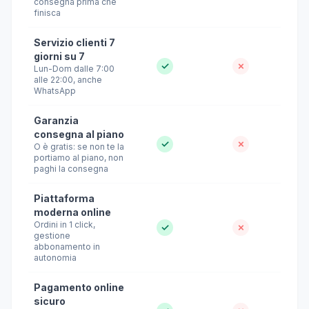
consegna prima che
finisca
Servizio clienti 7
giorni su 7
✓
✗
Lun-Dom dalle 7:00
alle 22:00, anche
WhatsApp
Garanzia
consegna al piano
✓
✗
O è gratis: se non te la
portiamo al piano, non
paghi la consegna
Piattaforma
moderna online
Ordini in 1 click,
✓
✗
gestione
abbonamento in
autonomia
Pagamento online
sicuro