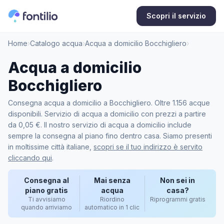
Scopri il servizio
Home
›
Catalogo acqua
›
Acqua a domicilio Bocchigliero
›
Acqua a domicilio
Bocchigliero
Consegna acqua a domicilio a Bocchigliero. Oltre 1.156 acque
disponibili. Servizio di acqua a domicilio con prezzi a partire
da 0,05 €. Il nostro servizio di acqua a domicilio include
sempre la consegna al piano fino dentro casa. Siamo presenti
in moltissime città italiane,
scopri se il tuo indirizzo è servito
cliccando qui
.
Consegna al
Mai senza
Non sei in
piano gratis
acqua
casa?
Ti avvisiamo
Riordino
Riprogrammi gratis
quando arriviamo
automatico in 1 clic