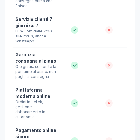
consegna prima che
finisca
Servizio clienti 7
giorni su 7
✓
✗
Lun-Dom dalle 7:00
alle 22:00, anche
WhatsApp
Garanzia
consegna al piano
✓
✗
O è gratis: se non te la
portiamo al piano, non
paghi la consegna
Piattaforma
moderna online
Ordini in 1 click,
✓
✗
gestione
abbonamento in
autonomia
Pagamento online
sicuro