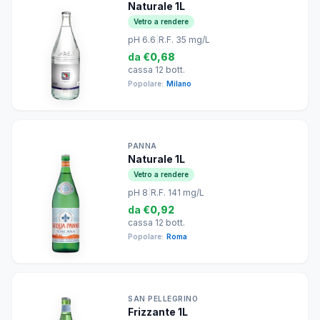
Naturale 1L
Vetro a rendere
pH 6.6
|
R.F. 35 mg/L
da
€0,68
cassa 12 bott.
Popolare:
Milano
PANNA
Naturale 1L
Vetro a rendere
pH 8
|
R.F. 141 mg/L
da
€0,92
cassa 12 bott.
Popolare:
Roma
SAN PELLEGRINO
Frizzante 1L