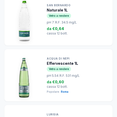
SAN BERNARDO
Naturale 1L
Vetro a rendere
pH 7
|
R.F. 34.5 mg/L
da
€0,64
cassa 12 bott.
ACQUA DI NEPI
Effervescente 1L
Vetro a rendere
pH 5.54
|
R.F. 531 mg/L
da
€0,60
cassa 12 bott.
Popolare:
Roma
LURISIA