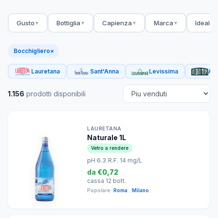
Gusto
Bottiglia
Capienza
Marca
Ideale 
▼
▼
▼
▼
Bocchigliero
×
Lauretana
Sant'Anna
Levissima
Acq
1.156
prodotti disponibili
LAURETANA
Naturale 1L
Vetro a rendere
pH 6.3
|
R.F. 14 mg/L
da
€0,72
cassa 12 bott.
Popolare:
Roma
,
Milano