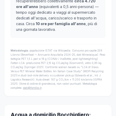
recupererebbero collettivamente
circa 4.720
ore all'anno
(equivalenti a 0,5 anni-persona) —
tempo oggi dedicato a viaggi al supermercato
dedicati all'acqua, carico/scarico e trasporto in
casa. Circa
10 ore per famiglia all'anno
, più di
una giornata lavorativa.
Metodologia:
popolazione ISTAT via Wikipedia. Consumo pro capite 259
L/anno (Beverfood — Annuario Acquitalia 2024-25, dati Mineracqua). Peso
bottiglia PET 1,5 L pari a 18 g (CONAI / InaBottle, post-lightweighting).
Fattori LCA: produzione PET 2,15 kg CO₂eq/kg (Ecoinvent), vetro 0,85 kg
CO₂eq/kg (Springer 2021). Confronto scenari basato su "LCA of Glass
Versus PET Mineral Water Bottles: An Italian Case Study" (MDPI Recycling
2021) e studi last-mile delivery vs customer pickup (Edwards et al., Int. J.
Logistics Research). Auto diesel: 167 g CO₂/km × 11.200 km/anno (ISPRA
2021). Stime di ordine di grandezza, non valori puntuali. Metodologia
completa:
dati@fontilio.it
.
Acqua a domicilio Bocchigliero: