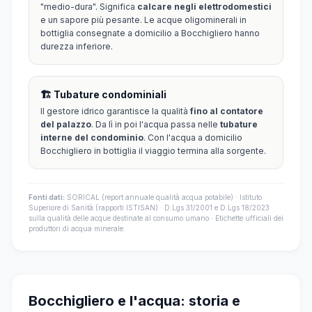
"medio-dura". Significa
calcare negli elettrodomestici
e un sapore più pesante. Le acque oligominerali in
bottiglia consegnate a domicilio a Bocchigliero hanno
durezza inferiore.
🏗️ Tubature condominiali
Il gestore idrico garantisce la qualità
fino al contatore
del palazzo
. Da lì in poi l'acqua passa nelle
tubature
interne del condominio
. Con l'acqua a domicilio
Bocchigliero in bottiglia il viaggio termina alla sorgente.
Fonti dati:
SORICAL (report annuale qualità acqua potabile) · Istituto
Superiore di Sanità (rapporti ISTISAN) · D.Lgs 31/2001 e D.Lgs 18/2023
sulla qualità delle acque destinate al consumo umano · Etichette ufficiali dei
produttori di acqua minerale.
Bocchigliero e l'acqua: storia e