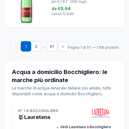
pH 6.1
|
R.F. 1290 mg/L
da
€0,64
cassa 12 bott.
...
‹
1
2
97
›
Pagina 1 di 97 — 1.156 prodotti
Acqua a domicilio Bocchigliero: le
marche più ordinate
Le marche di acqua minerale italiane più amate, tutte
disponibili come acqua a domicilio Bocchigliero.
N° 1 A BOCCHIGLIERO
🥇 Lauretana
→ Vedi Lauretana a Bocchigliero