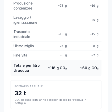
Produzione
~73 g
~10 g
contenitore
Lavaggio /
—
~25 g
igienizzazione
Trasporto
~15 g
~15 g
industriale
Ultimo miglio
~25 g
~8 g
Fine vita
~5 g
~2 g
Totale per litro
~118 g CO₂
~60 g CO₂
di acqua
SCENARIO ATTUALE
32 t
CO₂ emesse ogni anno a Bocchigliero per l'acqua in
bottiglia