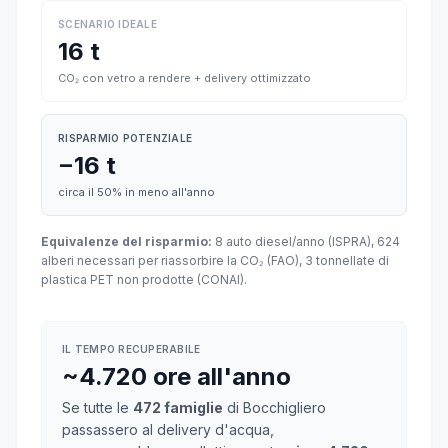
SCENARIO IDEALE
16 t
CO₂ con vetro a rendere + delivery ottimizzato
RISPARMIO POTENZIALE
−16 t
circa il 50% in meno all'anno
Equivalenze del risparmio:
8 auto diesel/anno (ISPRA), 624
alberi necessari per riassorbire la CO₂ (FAO), 3 tonnellate di
plastica PET non prodotte (CONAI).
IL TEMPO RECUPERABILE
~4.720 ore all'anno
Se tutte le
472 famiglie
di Bocchigliero
passassero al delivery d'acqua,