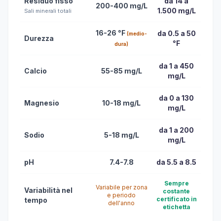
Residuo fisso
da 14 a
200-400 mg/L
1.500 mg/L
Sali minerali totali
16-26 °F
da 0.5 a 50
(medio-
Durezza
°F
dura)
da 1 a 450
Calcio
55-85 mg/L
mg/L
da 0 a 130
Magnesio
10-18 mg/L
mg/L
da 1 a 200
Sodio
5-18 mg/L
mg/L
pH
7.4-7.8
da 5.5 a 8.5
Sempre
Variabile per zona
Variabilità nel
costante
e periodo
certificato in
tempo
dell'anno
etichetta