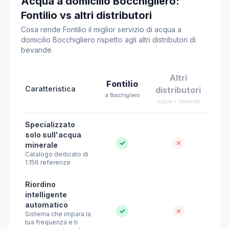
Acqua a domicilio Bocchigliero:
Fontilio vs altri distributori
Cosa rende Fontilio il miglior servizio di acqua a
domicilio Bocchigliero rispetto agli altri distributori di
bevande.
Altri
Fontilio
Caratteristica
distributori
a Bocchigliero
acqua + bevande
Specializzato
solo sull'acqua
✓
✗
minerale
Catalogo dedicato di
1.156 referenze
Riordino
intelligente
automatico
✓
✗
Sistema che impara la
tua frequenza e ti