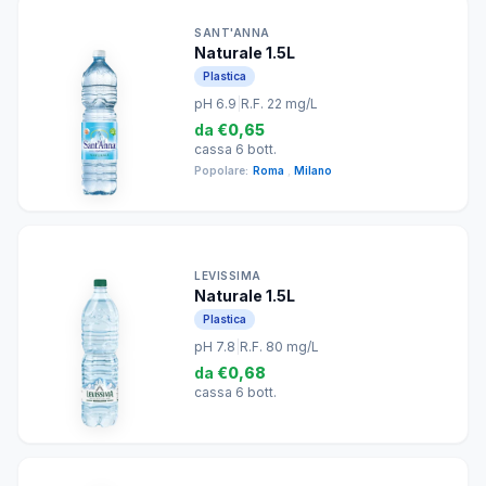
SANT'ANNA
Naturale 1.5L
Plastica
pH 6.9
|
R.F. 22 mg/L
da
€0,65
cassa 6 bott.
Popolare:
Roma
,
Milano
LEVISSIMA
Naturale 1.5L
Plastica
pH 7.8
|
R.F. 80 mg/L
da
€0,68
cassa 6 bott.