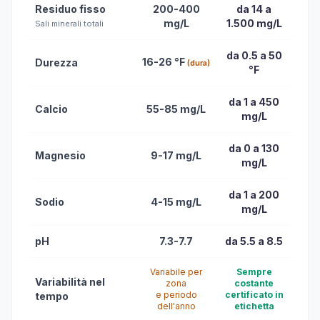
Residuo fisso
200-400
da 14 a
mg/L
1.500 mg/L
Sali minerali totali
da 0.5 a 50
16-26 °F
Durezza
(dura)
°F
da 1 a 450
Calcio
55-85 mg/L
mg/L
da 0 a 130
Magnesio
9-17 mg/L
mg/L
da 1 a 200
Sodio
4-15 mg/L
mg/L
pH
7.3-7.7
da 5.5 a 8.5
Variabile per
Sempre
Variabilità nel
zona
costante
e periodo
certificato in
tempo
dell'anno
etichetta