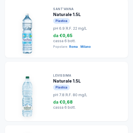
SANT'ANNA
Naturale 1.5L
Plastica
pH 6.9
|
R.F. 22 mg/L
da
€0,65
cassa 6 bott.
Popolare:
Roma
,
Milano
LEVISSIMA
Naturale 1.5L
Plastica
pH 7.8
|
R.F. 80 mg/L
da
€0,68
cassa 6 bott.