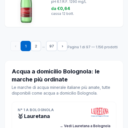
pH 6.1
|
R.F. 1290 mg/L
da
€0,64
cassa 12 bott.
...
‹
1
2
97
›
Pagina 1 di 97 — 1.156 prodotti
Acqua a domicilio Bolognola: le
marche più ordinate
Le marche di acqua minerale italiane più amate, tutte
disponibili come acqua a domicilio Bolognola.
N° 1 A BOLOGNOLA
🥇 Lauretana
→ Vedi Lauretana a Bolognola