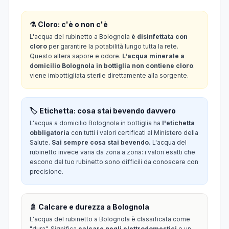
⚗️ Cloro: c'è o non c'è
L'acqua del rubinetto a Bolognola
è disinfettata con
cloro
per garantire la potabilità lungo tutta la rete.
Questo altera sapore e odore.
L'acqua minerale a
domicilio Bolognola in bottiglia non contiene cloro
:
viene imbottigliata sterile direttamente alla sorgente.
🏷️ Etichetta: cosa stai bevendo davvero
L'acqua a domicilio Bolognola in bottiglia ha
l'etichetta
obbligatoria
con tutti i valori certificati al Ministero della
Salute.
Sai sempre cosa stai bevendo.
L'acqua del
rubinetto invece varia da zona a zona: i valori esatti che
escono dal tuo rubinetto sono difficili da conoscere con
precisione.
🚿 Calcare e durezza a Bolognola
L'acqua del rubinetto a Bolognola è classificata come
"dura". Significa
calcare negli elettrodomestici
e un