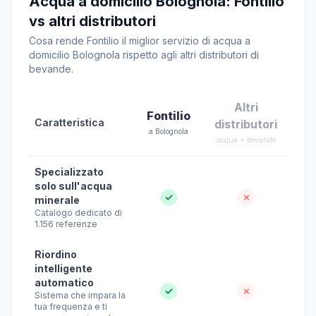
Acqua a domicilio Bolognola: Fontilio
vs altri distributori
Cosa rende Fontilio il miglior servizio di acqua a
domicilio Bolognola rispetto agli altri distributori di
bevande.
Altri
Fontilio
Caratteristica
distributori
a Bolognola
acqua + bevande
Specializzato
solo sull'acqua
✓
✗
minerale
Catalogo dedicato di
1.156 referenze
Riordino
intelligente
automatico
✓
✗
Sistema che impara la
tua frequenza e ti