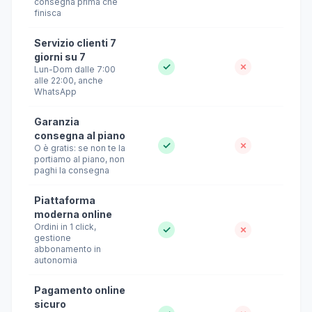
consegna prima che
finisca
Servizio clienti 7
giorni su 7
✓
✗
Lun-Dom dalle 7:00
alle 22:00, anche
WhatsApp
Garanzia
consegna al piano
✓
✗
O è gratis: se non te la
portiamo al piano, non
paghi la consegna
Piattaforma
moderna online
Ordini in 1 click,
✓
✗
gestione
abbonamento in
autonomia
Pagamento online
sicuro