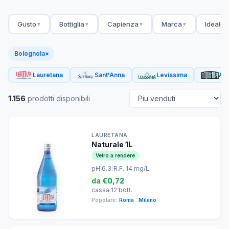
Gusto
Bottiglia
Capienza
Marca
Ideale 
▼
▼
▼
▼
Bolognola
×
Lauretana
Sant'Anna
Levissima
Acq
1.156
prodotti disponibili
LAURETANA
Naturale 1L
Vetro a rendere
pH 6.3
|
R.F. 14 mg/L
da
€0,72
cassa 12 bott.
Popolare:
Roma
,
Milano