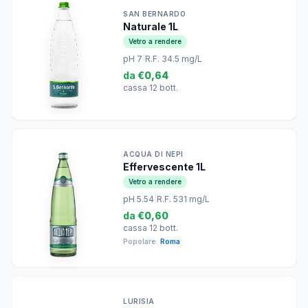
SAN BERNARDO
Naturale 1L
Vetro a rendere
pH 7
|
R.F. 34.5 mg/L
da
€0,64
cassa 12 bott.
ACQUA DI NEPI
Effervescente 1L
Vetro a rendere
pH 5.54
|
R.F. 531 mg/L
da
€0,60
cassa 12 bott.
Popolare:
Roma
LURISIA