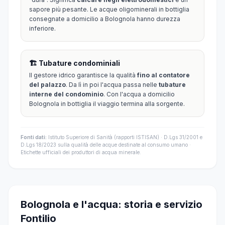
sapore più pesante. Le acque oligominerali in bottiglia
consegnate a domicilio a Bolognola hanno durezza
inferiore.
🏗️ Tubature condominiali
Il gestore idrico garantisce la qualità
fino al contatore
del palazzo
. Da lì in poi l'acqua passa nelle
tubature
interne del condominio
. Con l'acqua a domicilio
Bolognola in bottiglia il viaggio termina alla sorgente.
Fonti dati:
Istituto Superiore di Sanità (rapporti ISTISAN) · D.Lgs 31/2001 e
D.Lgs 18/2023 sulla qualità delle acque destinate al consumo umano ·
Etichette ufficiali dei produttori di acqua minerale.
Bolognola e l'acqua: storia e servizio
Fontilio