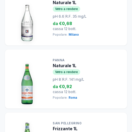
Naturale 1L
Vetro a rendere
pH 6.6
|
R.F. 35 mg/L
da
€0,68
cassa 12 bott.
Popolare:
Milano
PANNA
Naturale 1L
Vetro a rendere
pH 8
|
R.F. 141 mg/L
da
€0,92
cassa 12 bott.
Popolare:
Roma
SAN PELLEGRINO
Frizzante 1L