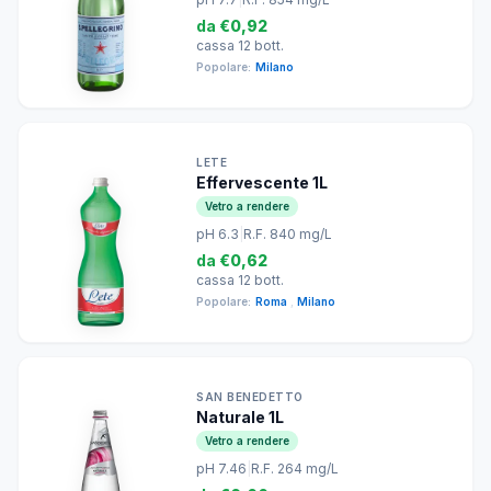
da
€0,92
cassa 12 bott.
Popolare:
Milano
LETE
Effervescente 1L
Vetro a rendere
pH 6.3
|
R.F. 840 mg/L
da
€0,62
cassa 12 bott.
Popolare:
Roma
,
Milano
SAN BENEDETTO
Naturale 1L
Vetro a rendere
pH 7.46
|
R.F. 264 mg/L