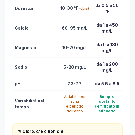
da 0.5 a 50
18-30 °F
Durezza
(dura)
°F
da 1 a 450
Calcio
60-95 mg/L
mg/L
da 0 a 130
Magnesio
10-20 mg/L
mg/L
da 1 a 200
Sodio
5-20 mg/L
mg/L
pH
7.3-7.7
da 5.5 a 8.5
Variabile per
Sempre
Variabilità nel
zona
costante
e periodo
certificato in
tempo
dell'anno
etichetta
⚗️ Cloro: c'è o non c'è