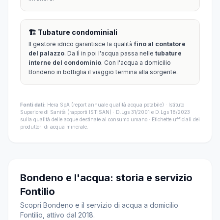
🏗️ Tubature condominiali
Il gestore idrico garantisce la qualità
fino al contatore
del palazzo
. Da lì in poi l'acqua passa nelle
tubature
interne del condominio
. Con l'acqua a domicilio
Bondeno in bottiglia il viaggio termina alla sorgente.
Fonti dati:
Hera SpA (report annuale qualità acqua potabile) · Istituto
Superiore di Sanità (rapporti ISTISAN) · D.Lgs 31/2001 e D.Lgs 18/2023
sulla qualità delle acque destinate al consumo umano · Etichette ufficiali dei
produttori di acqua minerale.
Bondeno e l'acqua: storia e servizio
Fontilio
Scopri Bondeno e il servizio di acqua a domicilio
Fontilio, attivo dal 2018.