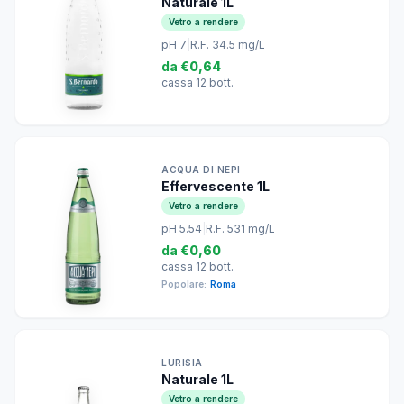
Naturale 1L
Vetro a rendere
pH 7
|
R.F. 34.5 mg/L
da
€0,64
cassa 12 bott.
ACQUA DI NEPI
Effervescente 1L
Vetro a rendere
pH 5.54
|
R.F. 531 mg/L
da
€0,60
cassa 12 bott.
Popolare:
Roma
LURISIA
Naturale 1L
Vetro a rendere