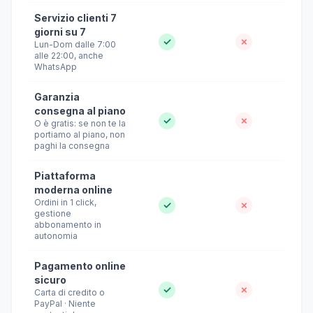
Servizio clienti 7
giorni su 7
✓
✗
Lun-Dom dalle 7:00
alle 22:00, anche
WhatsApp
Garanzia
consegna al piano
✓
✗
O è gratis: se non te la
portiamo al piano, non
paghi la consegna
Piattaforma
moderna online
Ordini in 1 click,
✓
✗
gestione
abbonamento in
autonomia
Pagamento online
sicuro
✓
✗
Carta di credito o
PayPal · Niente