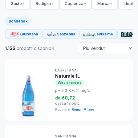
Gusto
Bottiglia
Capienza
Marca
Ideale 
▼
▼
▼
▼
Bondeno
×
Lauretana
Sant'Anna
Levissima
Acq
1.156
prodotti disponibili
LAURETANA
Naturale 1L
Vetro a rendere
pH 6.3
|
R.F. 14 mg/L
da
€0,72
cassa 12 bott.
Popolare:
Roma
,
Milano
SANT'ANNA