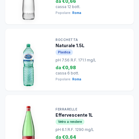
da
€0,66
cassa 12 bott.
Popolare:
Roma
ROCCHETTA
Naturale 1.5L
Plastica
pH 7.56
|
R.F. 171.1 mg/L
da
€0,98
cassa 6 bott.
Popolare:
Roma
FERRARELLE
Effervescente 1L
Vetro a rendere
pH 6.1
|
R.F. 1290 mg/L
da
€0,64