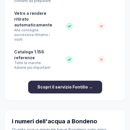
contanti da preparare
Vetro a rendere
ritirato
automaticamente
✓
✗
Alla consegna
successiva ritiriamo i
vuoti
Catalogo 1.156
referenze
✓
✗
Tutte le marche
italiane più importanti
Scopri il servizio Fontilio →
I numeri dell'acqua a Bondeno
Quanta acqua minerale beve Bondeno ogni anno,