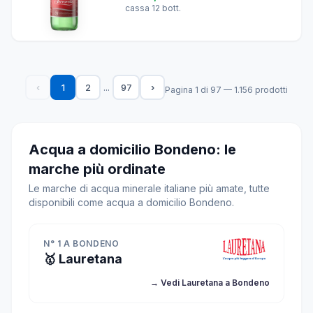
cassa 12 bott.
...
‹
1
2
97
›
Pagina 1 di 97 — 1.156 prodotti
Acqua a domicilio Bondeno: le
marche più ordinate
Le marche di acqua minerale italiane più amate, tutte
disponibili come acqua a domicilio Bondeno.
N° 1 A BONDENO
🥇 Lauretana
→ Vedi Lauretana a Bondeno