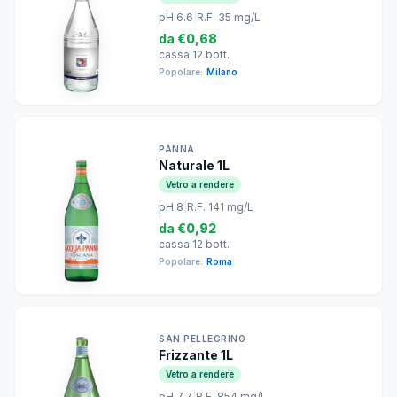
pH 6.6
|
R.F. 35 mg/L
da
€0,68
cassa 12 bott.
Popolare:
Milano
PANNA
Naturale 1L
Vetro a rendere
pH 8
|
R.F. 141 mg/L
da
€0,92
cassa 12 bott.
Popolare:
Roma
SAN PELLEGRINO
Frizzante 1L
Vetro a rendere
pH 7.7
|
R.F. 854 mg/L