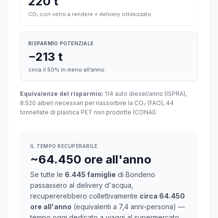
220 t
CO₂ con vetro a rendere + delivery ottimizzato
RISPARMIO POTENZIALE
−213 t
circa il 50% in meno all'anno
Equivalenze del risparmio:
114 auto diesel/anno (ISPRA),
8.520 alberi necessari per riassorbire la CO₂ (FAO), 44
tonnellate di plastica PET non prodotte (CONAI).
IL TEMPO RECUPERABILE
~64.450 ore all'anno
Se tutte le
6.445 famiglie
di Bondeno
passassero al delivery d'acqua,
recupererebbero collettivamente
circa 64.450
ore all'anno
(equivalenti a 7,4 anni-persona) —
tempo oggi dedicato a viaggi al supermercato