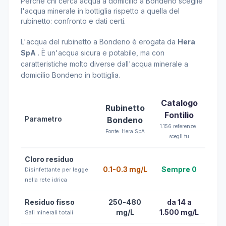
Perché chi cerca acqua a domicilio a Bondeno sceglie
l'acqua minerale in bottiglia rispetto a quella del
rubinetto: confronto e dati certi.
L'acqua del rubinetto a Bondeno è erogata da
Hera
SpA
. È un'acqua sicura e potabile, ma con
caratteristiche molto diverse dall'acqua minerale a
domicilio Bondeno in bottiglia.
Catalogo
Rubinetto
Fontilio
Parametro
Bondeno
1.156 referenze ·
Fonte: Hera SpA
scegli tu
Cloro residuo
0.1-0.3 mg/L
Sempre 0
Disinfettante per legge
nella rete idrica
Residuo fisso
250-480
da 14 a
mg/L
1.500 mg/L
Sali minerali totali