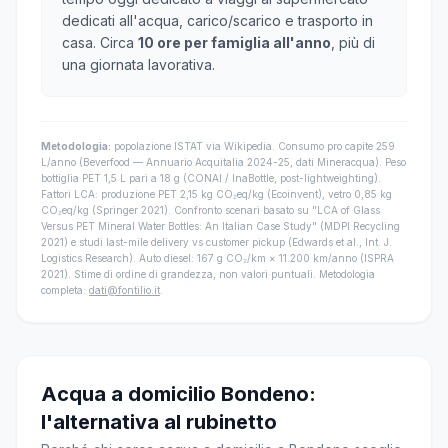
dedicati all'acqua, carico/scarico e trasporto in
casa. Circa
10 ore per famiglia all'anno
, più di
una giornata lavorativa.
Metodologia:
popolazione ISTAT via Wikipedia. Consumo pro capite 259
L/anno (Beverfood — Annuario Acquitalia 2024-25, dati Mineracqua). Peso
bottiglia PET 1,5 L pari a 18 g (CONAI / InaBottle, post-lightweighting).
Fattori LCA: produzione PET 2,15 kg CO₂eq/kg (Ecoinvent), vetro 0,85 kg
CO₂eq/kg (Springer 2021). Confronto scenari basato su "LCA of Glass
Versus PET Mineral Water Bottles: An Italian Case Study" (MDPI Recycling
2021) e studi last-mile delivery vs customer pickup (Edwards et al., Int. J.
Logistics Research). Auto diesel: 167 g CO₂/km × 11.200 km/anno (ISPRA
2021). Stime di ordine di grandezza, non valori puntuali. Metodologia
completa:
dati@fontilio.it
.
Acqua a domicilio Bondeno:
l'alternativa al rubinetto