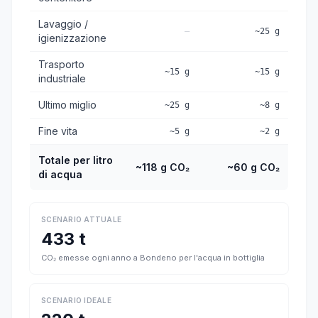
Lavaggio /
—
~25 g
igienizzazione
Trasporto
~15 g
~15 g
industriale
Ultimo miglio
~25 g
~8 g
Fine vita
~5 g
~2 g
Totale per litro
~118 g CO₂
~60 g CO₂
di acqua
SCENARIO ATTUALE
433 t
CO₂ emesse ogni anno a Bondeno per l'acqua in bottiglia
SCENARIO IDEALE