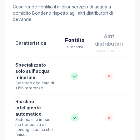
Cosa rende Fontilio il miglior servizio di acqua a
domicilio Bondeno rispetto agli altri distributori di
bevande.
Altri
Fontilio
Caratteristica
distributori
a Bondeno
acqua + bevande
Specializzato
solo sull'acqua
✓
✗
minerale
Catalogo dedicato di
1.156 referenze
Riordino
intelligente
automatico
✓
✗
Sistema che impara la
tua frequenza e ti
consegna prima che
finisca