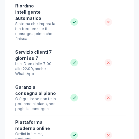
Riordino
intelligente
automatico
✓
✗
Sistema che impara la
tua frequenza e ti
consegna prima che
finisca
Servizio clienti 7
giorni su 7
✓
✗
Lun-Dom dalle 7:00
alle 22:00, anche
WhatsApp
Garanzia
consegna al piano
✓
✗
O è gratis: se non te la
portiamo al piano, non
paghi la consegna
Piattaforma
moderna online
Ordini in 1 click,
✓
✗
gestione