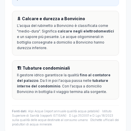
🚿 Calcare e durezza a Bonvicino
L'acqua del rubinetto a Bonvicino è classificata come
"medio-dura". Significa
calcare negli elettrodomestici
e un sapore più pesante. Le acque oligominerali in
bottiglia consegnate a domicilio a Bonvicino hanno
durezza inferiore.
🏗️ Tubature condominiali
Il gestore idrico garantisce la qualità
fino al contatore
del palazzo
. Da lì in poi l'acqua passa nelle
tubature
interne del condominio
. Con l'acqua a domicilio
Bonvicino in bottiglia il viaggio termina alla sorgente.
Fonti dati:
Alpi Acque (report annuale qualità acqua potabile) · Istituto
Superiore di Sanità (rapporti ISTISAN) · D.Lgs 31/2001 e D.Lgs 18/2023
sulla qualità delle acque destinate al consumo umano · Etichette ufficiali dei
produttori di acqua minerale.