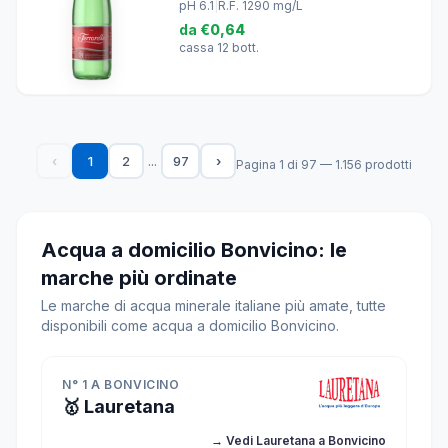
pH 6.1
|
R.F. 1290 mg/L
da
€0,64
cassa 12 bott.
...
‹
1
2
97
›
Pagina 1 di 97 — 1.156 prodotti
Acqua a domicilio Bonvicino: le
marche più ordinate
Le marche di acqua minerale italiane più amate, tutte
disponibili come acqua a domicilio Bonvicino.
N° 1 A BONVICINO
🥇 Lauretana
→ Vedi Lauretana a Bonvicino