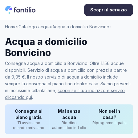
Scopri il servizio
Home
›
Catalogo acqua
›
Acqua a domicilio Bonvicino
›
Acqua a domicilio
Bonvicino
Consegna acqua a domicilio a Bonvicino. Oltre 1.156 acque
disponibili. Servizio di acqua a domicilio con prezzi a partire
da 0,05 €. Il nostro servizio di acqua a domicilio include
sempre la consegna al piano fino dentro casa. Siamo presenti
in moltissime città italiane,
scopri se il tuo indirizzo è servito
cliccando qui
.
Consegna al
Mai senza
Non sei in
piano gratis
acqua
casa?
Ti avvisiamo
Riordino
Riprogrammi gratis
quando arriviamo
automatico in 1 clic