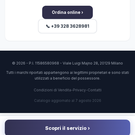
Ordina online ›
📞 +39 328 3628981
© 2026 - P.I. 11586580968 - Viale Luigi Majno 28, 20129 Milano
Tutti i marchi riportati appartengono ai legittimi proprietari e sono stati
utilizzati a beneficio del possessore.
Condizioni di Vendita
-
Privacy
-
Contatti
Catalogo aggiornato al 7 agosto 2026
Scopri il servizio ›