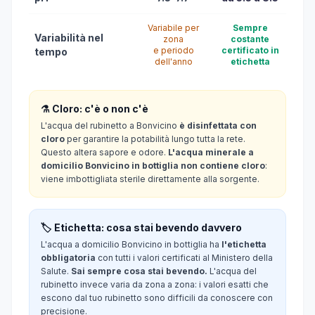
Variabile per
Sempre
Variabilità nel
zona
costante
e periodo
certificato in
tempo
dell'anno
etichetta
⚗️ Cloro: c'è o non c'è
L'acqua del rubinetto a Bonvicino
è disinfettata con
cloro
per garantire la potabilità lungo tutta la rete.
Questo altera sapore e odore.
L'acqua minerale a
domicilio Bonvicino in bottiglia non contiene cloro
:
viene imbottigliata sterile direttamente alla sorgente.
🏷️ Etichetta: cosa stai bevendo davvero
L'acqua a domicilio Bonvicino in bottiglia ha
l'etichetta
obbligatoria
con tutti i valori certificati al Ministero della
Salute.
Sai sempre cosa stai bevendo.
L'acqua del
rubinetto invece varia da zona a zona: i valori esatti che
escono dal tuo rubinetto sono difficili da conoscere con
precisione.