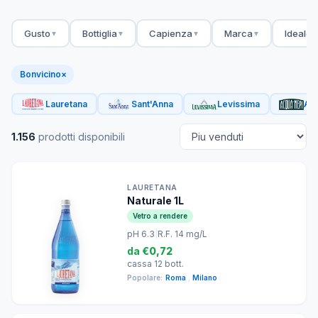
Gusto
Bottiglia
Capienza
Marca
Ideale 
▼
▼
▼
▼
Bonvicino
×
Lauretana
Sant'Anna
Levissima
Acq
1.156
prodotti disponibili
LAURETANA
Naturale 1L
Vetro a rendere
pH 6.3
|
R.F. 14 mg/L
da
€0,72
cassa 12 bott.
Popolare:
Roma
,
Milano