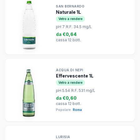
SAN BERNARDO
Naturale 1L
Vetro a rendere
pH 7
|
R.F. 34.5 mg/L
da
€0,64
cassa 12 bott.
ACQUA DI NEPI
Effervescente 1L
Vetro a rendere
pH 5.54
|
R.F. 531 mg/L
da
€0,60
cassa 12 bott.
Popolare:
Roma
LURISIA