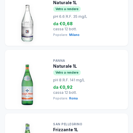
Naturale 1L
Vetro a rendere
pH 6.6
|
R.F. 35 mg/L
da
€0,68
cassa 12 bott.
Popolare:
Milano
PANNA
Naturale 1L
Vetro a rendere
pH 8
|
R.F. 141 mg/L
da
€0,92
cassa 12 bott.
Popolare:
Roma
SAN PELLEGRINO
Frizzante 1L