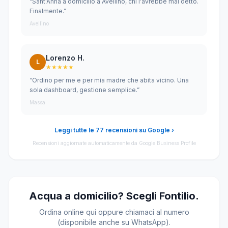
“Sant'Anna a domicilio a Avellino, chi l'avrebbe mai detto.
Finalmente.”
Avellino
Lorenzo H.
L
★★★★★
“Ordino per me e per mia madre che abita vicino. Una
sola dashboard, gestione semplice.”
Massa
Leggi tutte le 77 recensioni su Google ›
Recensioni aggiornate automaticamente da Google Business Profile
Acqua a domicilio? Scegli Fontilio.
Ordina online qui oppure chiamaci al numero
(disponibile anche su WhatsApp).