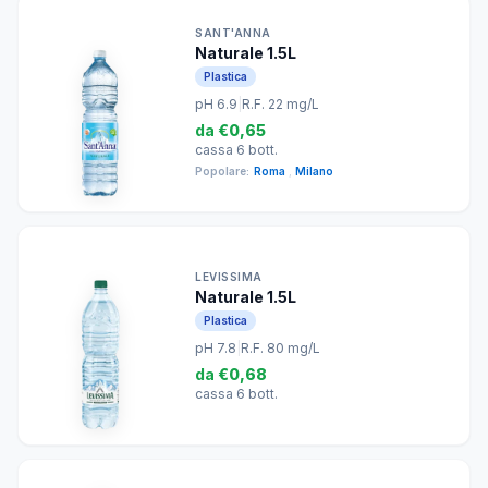
SANT'ANNA
Naturale 1.5L
Plastica
pH 6.9
|
R.F. 22 mg/L
da
€0,65
cassa 6 bott.
Popolare:
Roma
,
Milano
LEVISSIMA
Naturale 1.5L
Plastica
pH 7.8
|
R.F. 80 mg/L
da
€0,68
cassa 6 bott.