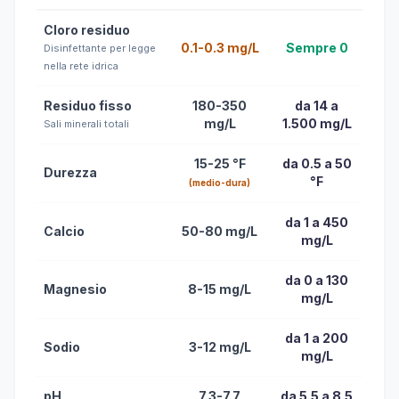
Cloro residuo
0.1-0.3 mg/L
Sempre 0
Disinfettante per legge
nella rete idrica
Residuo fisso
180-350
da 14 a
mg/L
1.500 mg/L
Sali minerali totali
15-25 °F
da 0.5 a 50
Durezza
°F
(medio-dura)
da 1 a 450
Calcio
50-80 mg/L
mg/L
da 0 a 130
Magnesio
8-15 mg/L
mg/L
da 1 a 200
Sodio
3-12 mg/L
mg/L
pH
7.3-7.7
da 5.5 a 8.5