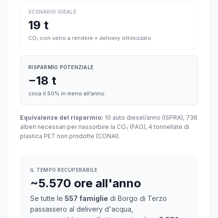
SCENARIO IDEALE
19 t
CO₂ con vetro a rendere + delivery ottimizzato
RISPARMIO POTENZIALE
−18 t
circa il 50% in meno all'anno
Equivalenze del risparmio:
10 auto diesel/anno (ISPRA), 736
alberi necessari per riassorbire la CO₂ (FAO), 4 tonnellate di
plastica PET non prodotte (CONAI).
IL TEMPO RECUPERABILE
~5.570 ore all'anno
Se tutte le
557 famiglie
di Borgo di Terzo
passassero al delivery d'acqua,