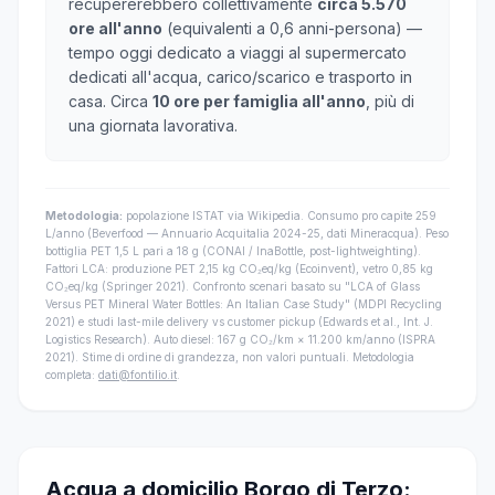
recupererebbero collettivamente
circa 5.570
ore all'anno
(equivalenti a 0,6 anni-persona) —
tempo oggi dedicato a viaggi al supermercato
dedicati all'acqua, carico/scarico e trasporto in
casa. Circa
10 ore per famiglia all'anno
, più di
una giornata lavorativa.
Metodologia:
popolazione ISTAT via Wikipedia. Consumo pro capite 259
L/anno (Beverfood — Annuario Acquitalia 2024-25, dati Mineracqua). Peso
bottiglia PET 1,5 L pari a 18 g (CONAI / InaBottle, post-lightweighting).
Fattori LCA: produzione PET 2,15 kg CO₂eq/kg (Ecoinvent), vetro 0,85 kg
CO₂eq/kg (Springer 2021). Confronto scenari basato su "LCA of Glass
Versus PET Mineral Water Bottles: An Italian Case Study" (MDPI Recycling
2021) e studi last-mile delivery vs customer pickup (Edwards et al., Int. J.
Logistics Research). Auto diesel: 167 g CO₂/km × 11.200 km/anno (ISPRA
2021). Stime di ordine di grandezza, non valori puntuali. Metodologia
completa:
dati@fontilio.it
.
Acqua a domicilio Borgo di Terzo: