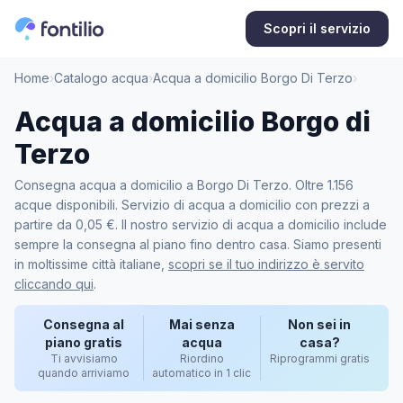
Scopri il servizio
Home
›
Catalogo acqua
›
Acqua a domicilio Borgo Di Terzo
›
Acqua a domicilio Borgo di
Terzo
Consegna acqua a domicilio a Borgo Di Terzo. Oltre 1.156
acque disponibili. Servizio di acqua a domicilio con prezzi a
partire da 0,05 €. Il nostro servizio di acqua a domicilio include
sempre la consegna al piano fino dentro casa. Siamo presenti
in moltissime città italiane,
scopri se il tuo indirizzo è servito
cliccando qui
.
Consegna al
Mai senza
Non sei in
piano gratis
acqua
casa?
Ti avvisiamo
Riordino
Riprogrammi gratis
quando arriviamo
automatico in 1 clic