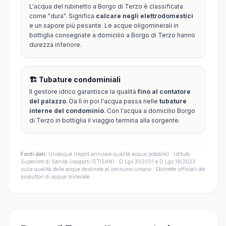
L'acqua del rubinetto a Borgo di Terzo è classificata
come "dura". Significa
calcare negli elettrodomestici
e un sapore più pesante. Le acque oligominerali in
bottiglia consegnate a domicilio a Borgo di Terzo hanno
durezza inferiore.
🏗️ Tubature condominiali
Il gestore idrico garantisce la qualità
fino al contatore
del palazzo
. Da lì in poi l'acqua passa nelle
tubature
interne del condominio
. Con l'acqua a domicilio Borgo
di Terzo in bottiglia il viaggio termina alla sorgente.
Fonti dati:
Uniacque (report annuale qualità acqua potabile) · Istituto
Superiore di Sanità (rapporti ISTISAN) · D.Lgs 31/2001 e D.Lgs 18/2023
sulla qualità delle acque destinate al consumo umano · Etichette ufficiali dei
produttori di acqua minerale.