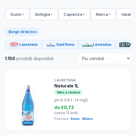
Gusto
Bottiglia
Capienza
Marca
Ideale 
▼
▼
▼
▼
Borgo di terzo
×
Lauretana
Sant'Anna
Levissima
Acq
1.156
prodotti disponibili
LAURETANA
Naturale 1L
Vetro a rendere
pH 6.3
|
R.F. 14 mg/L
da
€0,72
cassa 12 bott.
Popolare:
Roma
,
Milano