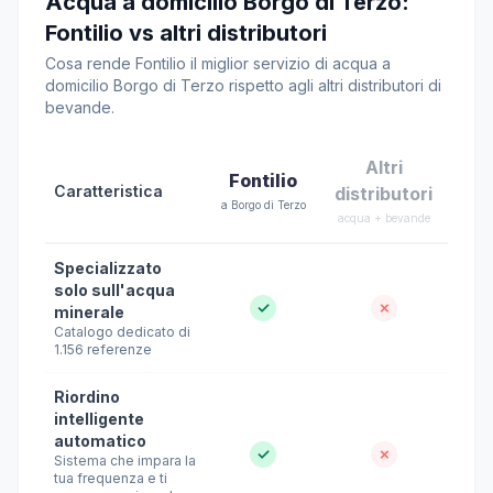
Acqua a domicilio Borgo di Terzo:
Fontilio vs altri distributori
Cosa rende Fontilio il miglior servizio di acqua a
domicilio Borgo di Terzo rispetto agli altri distributori di
bevande.
Altri
Fontilio
Caratteristica
distributori
a Borgo di Terzo
acqua + bevande
Specializzato
solo sull'acqua
✓
✗
minerale
Catalogo dedicato di
1.156 referenze
Riordino
intelligente
automatico
✓
✗
Sistema che impara la
tua frequenza e ti