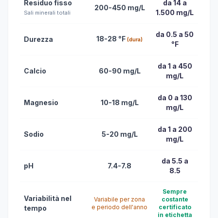
Residuo fisso
da 14 a
200-450 mg/L
1.500 mg/L
Sali minerali totali
da 0.5 a 50
18-28 °F
Durezza
(dura)
°F
da 1 a 450
Calcio
60-90 mg/L
mg/L
da 0 a 130
Magnesio
10-18 mg/L
mg/L
da 1 a 200
Sodio
5-20 mg/L
mg/L
da 5.5 a
pH
7.4-7.8
8.5
Sempre
Variabilità nel
Variabile per zona
costante
e periodo dell'anno
certificato
tempo
in etichetta