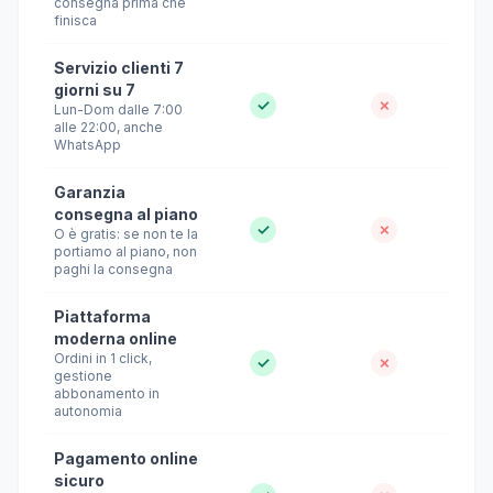
consegna prima che
finisca
Servizio clienti 7
giorni su 7
✓
✗
Lun-Dom dalle 7:00
alle 22:00, anche
WhatsApp
Garanzia
consegna al piano
✓
✗
O è gratis: se non te la
portiamo al piano, non
paghi la consegna
Piattaforma
moderna online
Ordini in 1 click,
✓
✗
gestione
abbonamento in
autonomia
Pagamento online
sicuro