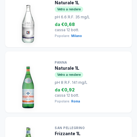
Naturale 1L
Vetro a rendere
pH 6.6
|
R.F. 35 mg/L
da
€0,68
cassa 12 bott.
Popolare:
Milano
PANNA
Naturale 1L
Vetro a rendere
pH 8
|
R.F. 141 mg/L
da
€0,92
cassa 12 bott.
Popolare:
Roma
SAN PELLEGRINO
Frizzante 1L