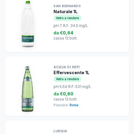
SAN BERNARDO
Naturale 1L
Vetro a rendere
pH 7
|
R.F. 34.5 mg/L
da
€0,64
cassa 12 bott.
ACQUA DI NEPI
Effervescente 1L
Vetro a rendere
pH 5.54
|
R.F. 531 mg/L
da
€0,60
cassa 12 bott.
Popolare:
Roma
LURISIA