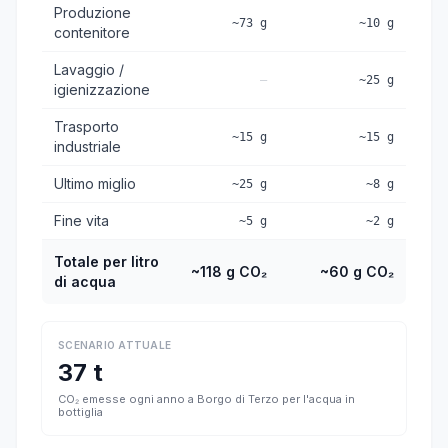
Produzione
~73 g
~10 g
contenitore
Lavaggio /
—
~25 g
igienizzazione
Trasporto
~15 g
~15 g
industriale
Ultimo miglio
~25 g
~8 g
Fine vita
~5 g
~2 g
Totale per litro
~118 g CO₂
~60 g CO₂
di acqua
SCENARIO ATTUALE
37 t
CO₂ emesse ogni anno a Borgo di Terzo per l'acqua in
bottiglia