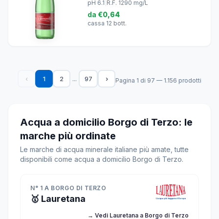
pH 6.1
|
R.F. 1290 mg/L
da
€0,64
cassa 12 bott.
...
‹
1
2
97
›
Pagina 1 di 97 — 1.156 prodotti
Acqua a domicilio Borgo di Terzo: le
marche più ordinate
Le marche di acqua minerale italiane più amate, tutte
disponibili come acqua a domicilio Borgo di Terzo.
N° 1 A BORGO DI TERZO
🥇 Lauretana
→ Vedi Lauretana a Borgo di Terzo