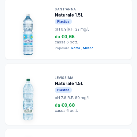
SANT'ANNA
Naturale 1.5L
Plastica
pH 6.9
|
R.F. 22 mg/L
da
€0,65
cassa 6 bott.
Popolare:
Roma
,
Milano
LEVISSIMA
Naturale 1.5L
Plastica
pH 7.8
|
R.F. 80 mg/L
da
€0,68
cassa 6 bott.