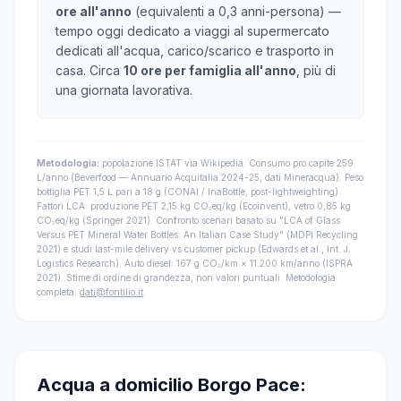
ore all'anno
(equivalenti a 0,3 anni-persona) —
tempo oggi dedicato a viaggi al supermercato
dedicati all'acqua, carico/scarico e trasporto in
casa. Circa
10 ore per famiglia all'anno
, più di
una giornata lavorativa.
Metodologia:
popolazione ISTAT via Wikipedia. Consumo pro capite 259
L/anno (Beverfood — Annuario Acquitalia 2024-25, dati Mineracqua). Peso
bottiglia PET 1,5 L pari a 18 g (CONAI / InaBottle, post-lightweighting).
Fattori LCA: produzione PET 2,15 kg CO₂eq/kg (Ecoinvent), vetro 0,85 kg
CO₂eq/kg (Springer 2021). Confronto scenari basato su "LCA of Glass
Versus PET Mineral Water Bottles: An Italian Case Study" (MDPI Recycling
2021) e studi last-mile delivery vs customer pickup (Edwards et al., Int. J.
Logistics Research). Auto diesel: 167 g CO₂/km × 11.200 km/anno (ISPRA
2021). Stime di ordine di grandezza, non valori puntuali. Metodologia
completa:
dati@fontilio.it
.
Acqua a domicilio Borgo Pace: