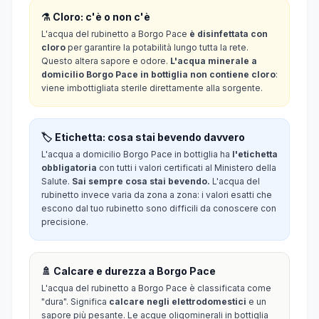
⚗️ Cloro: c'è o non c'è
L'acqua del rubinetto a Borgo Pace
è disinfettata con
cloro
per garantire la potabilità lungo tutta la rete.
Questo altera sapore e odore.
L'acqua minerale a
domicilio Borgo Pace in bottiglia non contiene cloro
:
viene imbottigliata sterile direttamente alla sorgente.
🏷️ Etichetta: cosa stai bevendo davvero
L'acqua a domicilio Borgo Pace in bottiglia ha
l'etichetta
obbligatoria
con tutti i valori certificati al Ministero della
Salute.
Sai sempre cosa stai bevendo.
L'acqua del
rubinetto invece varia da zona a zona: i valori esatti che
escono dal tuo rubinetto sono difficili da conoscere con
precisione.
🚿 Calcare e durezza a Borgo Pace
L'acqua del rubinetto a Borgo Pace è classificata come
"dura". Significa
calcare negli elettrodomestici
e un
sapore più pesante. Le acque oligominerali in bottiglia