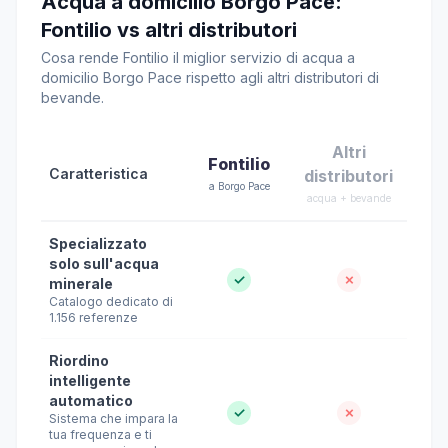
Acqua a domicilio Borgo Pace:
Fontilio vs altri distributori
Cosa rende Fontilio il miglior servizio di acqua a
domicilio Borgo Pace rispetto agli altri distributori di
bevande.
Altri
Fontilio
Caratteristica
distributori
a Borgo Pace
acqua + bevande
Specializzato
solo sull'acqua
✓
✗
minerale
Catalogo dedicato di
1.156 referenze
Riordino
intelligente
automatico
✓
✗
Sistema che impara la
tua frequenza e ti