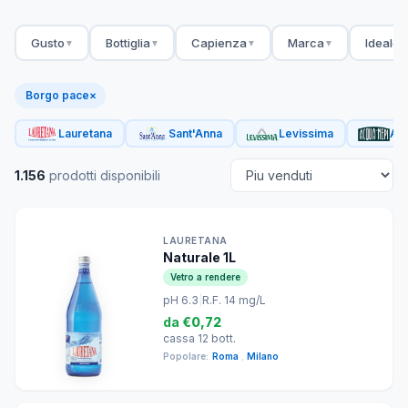
Gusto
Bottiglia
Capienza
Marca
Ideale 
▼
▼
▼
▼
Borgo pace
×
Lauretana
Sant'Anna
Levissima
Acq
1.156
prodotti disponibili
LAURETANA
Naturale 1L
Vetro a rendere
pH 6.3
|
R.F. 14 mg/L
da
€0,72
cassa 12 bott.
Popolare:
Roma
,
Milano