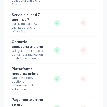
consegna prima che
finisca
Servizio clienti 7
giorni su 7
✓
✗
Lun-Dom dalle 7:00
alle 22:00, anche
WhatsApp
Garanzia
consegna al piano
✓
✗
O è gratis: se non te la
portiamo al piano, non
paghi la consegna
Piattaforma
moderna online
Ordini in 1 click,
✓
✗
gestione
abbonamento in
autonomia
Pagamento online
sicuro