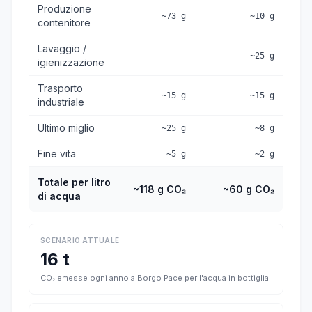
Produzione
~73 g
~10 g
contenitore
Lavaggio /
—
~25 g
igienizzazione
Trasporto
~15 g
~15 g
industriale
Ultimo miglio
~25 g
~8 g
Fine vita
~5 g
~2 g
Totale per litro
~118 g CO₂
~60 g CO₂
di acqua
SCENARIO ATTUALE
16 t
CO₂ emesse ogni anno a Borgo Pace per l'acqua in bottiglia