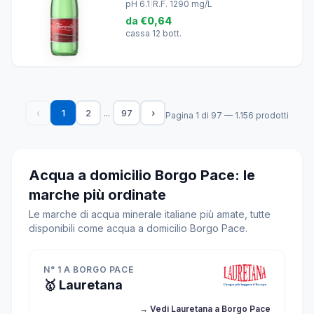
pH 6.1
|
R.F. 1290 mg/L
da
€0,64
cassa 12 bott.
...
‹
1
2
97
›
Pagina 1 di 97 — 1.156 prodotti
Acqua a domicilio Borgo Pace: le
marche più ordinate
Le marche di acqua minerale italiane più amate, tutte
disponibili come acqua a domicilio Borgo Pace.
N° 1 A BORGO PACE
🥇 Lauretana
→ Vedi Lauretana a Borgo Pace