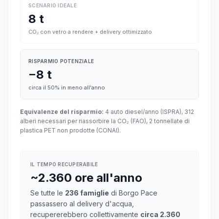
SCENARIO IDEALE
8 t
CO₂ con vetro a rendere + delivery ottimizzato
RISPARMIO POTENZIALE
−8 t
circa il 50% in meno all'anno
Equivalenze del risparmio:
4 auto diesel/anno (ISPRA), 312
alberi necessari per riassorbire la CO₂ (FAO), 2 tonnellate di
plastica PET non prodotte (CONAI).
IL TEMPO RECUPERABILE
~2.360 ore all'anno
Se tutte le
236 famiglie
di Borgo Pace
passassero al delivery d'acqua,
recupererebbero collettivamente
circa 2.360