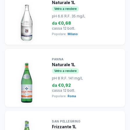
Naturale 1L
Vetro a rendere
pH 6.6
|
R.F. 35 mg/L
da
€0,68
cassa 12 bott.
Popolare:
Milano
PANNA
Naturale 1L
Vetro a rendere
pH 8
|
R.F. 141 mg/L
da
€0,92
cassa 12 bott.
Popolare:
Roma
SAN PELLEGRINO
Frizzante 1L