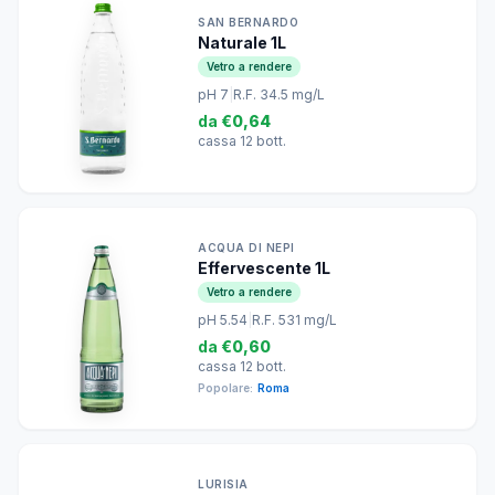
SAN BERNARDO
Naturale 1L
Vetro a rendere
pH 7
|
R.F. 34.5 mg/L
da
€0,64
cassa 12 bott.
ACQUA DI NEPI
Effervescente 1L
Vetro a rendere
pH 5.54
|
R.F. 531 mg/L
da
€0,60
cassa 12 bott.
Popolare:
Roma
LURISIA