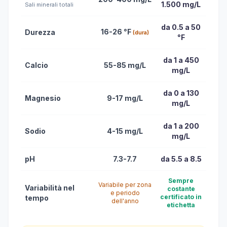
1.500 mg/L
Sali minerali totali
da 0.5 a 50
16-26 °F
Durezza
(dura)
°F
da 1 a 450
Calcio
55-85 mg/L
mg/L
da 0 a 130
Magnesio
9-17 mg/L
mg/L
da 1 a 200
Sodio
4-15 mg/L
mg/L
pH
7.3-7.7
da 5.5 a 8.5
Sempre
Variabile per zona
Variabilità nel
costante
e periodo
certificato in
tempo
dell'anno
etichetta