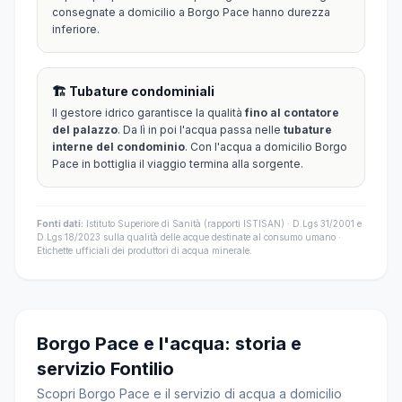
consegnate a domicilio a Borgo Pace hanno durezza
inferiore.
🏗️ Tubature condominiali
Il gestore idrico garantisce la qualità
fino al contatore
del palazzo
. Da lì in poi l'acqua passa nelle
tubature
interne del condominio
. Con l'acqua a domicilio Borgo
Pace in bottiglia il viaggio termina alla sorgente.
Fonti dati:
Istituto Superiore di Sanità (rapporti ISTISAN) · D.Lgs 31/2001 e
D.Lgs 18/2023 sulla qualità delle acque destinate al consumo umano ·
Etichette ufficiali dei produttori di acqua minerale.
Borgo Pace e l'acqua: storia e
servizio Fontilio
Scopri Borgo Pace e il servizio di acqua a domicilio