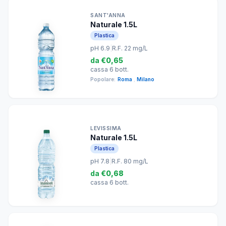
SANT'ANNA
Naturale 1.5L
Plastica
pH 6.9
|
R.F. 22 mg/L
da
€0,65
cassa 6 bott.
Popolare:
Roma
,
Milano
LEVISSIMA
Naturale 1.5L
Plastica
pH 7.8
|
R.F. 80 mg/L
da
€0,68
cassa 6 bott.