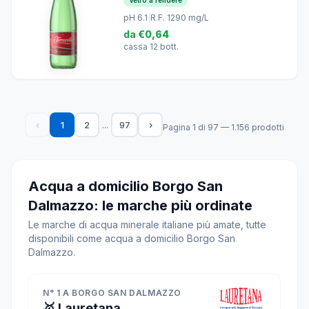
pH 6.1
|
R.F. 1290 mg/L
da
€0,64
cassa 12 bott.
...
‹
1
2
97
›
Pagina 1 di 97 — 1.156 prodotti
Acqua a domicilio Borgo San
Dalmazzo: le marche più ordinate
Le marche di acqua minerale italiane più amate, tutte
disponibili come acqua a domicilio Borgo San
Dalmazzo.
N° 1 A BORGO SAN DALMAZZO
🥇 Lauretana