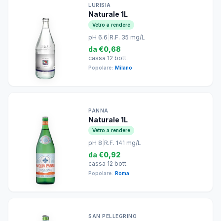
LURISIA
Naturale 1L
Vetro a rendere
pH 6.6
|
R.F. 35 mg/L
da
€0,68
cassa 12 bott.
Popolare:
Milano
PANNA
Naturale 1L
Vetro a rendere
pH 8
|
R.F. 141 mg/L
da
€0,92
cassa 12 bott.
Popolare:
Roma
SAN PELLEGRINO