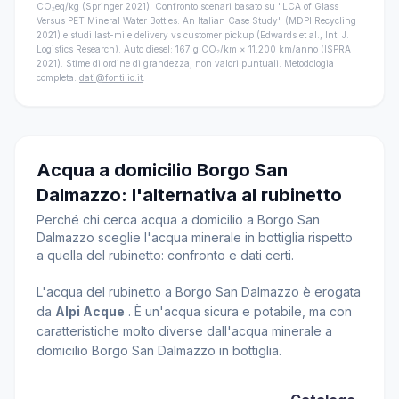
CO₂eq/kg (Springer 2021). Confronto scenari basato su "LCA of Glass
Versus PET Mineral Water Bottles: An Italian Case Study" (MDPI Recycling
2021) e studi last-mile delivery vs customer pickup (Edwards et al., Int. J.
Logistics Research). Auto diesel: 167 g CO₂/km × 11.200 km/anno (ISPRA
2021). Stime di ordine di grandezza, non valori puntuali. Metodologia
completa:
dati@fontilio.it
.
Acqua a domicilio Borgo San
Dalmazzo: l'alternativa al rubinetto
Perché chi cerca acqua a domicilio a Borgo San
Dalmazzo sceglie l'acqua minerale in bottiglia rispetto
a quella del rubinetto: confronto e dati certi.
L'acqua del rubinetto a Borgo San Dalmazzo è erogata
da
Alpi Acque
. È un'acqua sicura e potabile, ma con
caratteristiche molto diverse dall'acqua minerale a
domicilio Borgo San Dalmazzo in bottiglia.