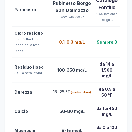
Catalogo
Rubinetto Borgo
Fontilio
Parametro
San Dalmazzo
1.156 referenze
Fonte: Alpi Acque
· scegli tu
Cloro residuo
Disinfettante per
0.1-0.3 mg/L
Sempre 0
legge nella rete
idrica
da 14 a
Residuo fisso
180-350 mg/L
1.500
Sali minerali totali
mg/L
da 0.5 a
15-25 °F
Durezza
(medio-dura)
50 °F
da 1 a 450
Calcio
50-80 mg/L
mg/L
da 0 a 130
Magnesio
8-15 mg/L