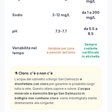
mg/L
da 1 a 200
Sodio
3-12 mg/L
mg/L
da 5.5 a
pH
7.3-7.7
8.5
Sempre
Variabilità nel
Variabile per zona
costante
e periodo dell'anno
certificato
tempo
in etichetta
⚗️ Cloro: c'è o non c'è
L'acqua del rubinetto a Borgo San Dalmazzo
è
disinfettata con cloro
per garantire la potabilità lungo
tutta la rete. Questo altera sapore e odore.
L'acqua
minerale a domicilio Borgo San Dalmazzo in
bottiglia non contiene cloro
: viene imbottigliata sterile
direttamente alla sorgente.