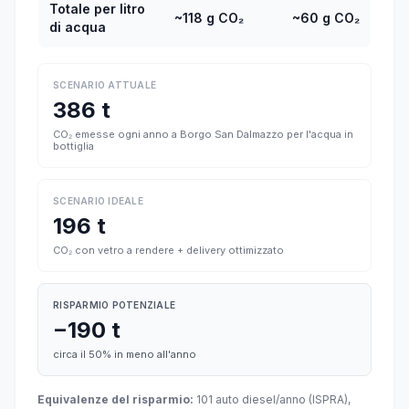
Totale per litro
~118 g CO₂
~60 g CO₂
di acqua
SCENARIO ATTUALE
386 t
CO₂ emesse ogni anno a Borgo San Dalmazzo per l'acqua in
bottiglia
SCENARIO IDEALE
196 t
CO₂ con vetro a rendere + delivery ottimizzato
RISPARMIO POTENZIALE
−190 t
circa il 50% in meno all'anno
Equivalenze del risparmio:
101 auto diesel/anno (ISPRA),