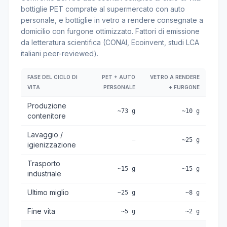
bottiglie PET comprate al supermercato con auto
personale, e bottiglie in vetro a rendere consegnate a
domicilio con furgone ottimizzato. Fattori di emissione
da letteratura scientifica (CONAI, Ecoinvent, studi LCA
italiani peer-reviewed).
FASE DEL CICLO DI
PET + AUTO
VETRO A RENDERE
VITA
PERSONALE
+ FURGONE
Produzione
~73 g
~10 g
contenitore
Lavaggio /
—
~25 g
igienizzazione
Trasporto
~15 g
~15 g
industriale
Ultimo miglio
~25 g
~8 g
Fine vita
~5 g
~2 g