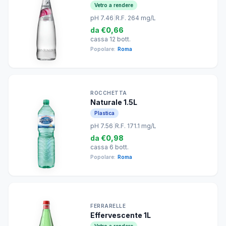
Vetro a rendere
pH 7.46
|
R.F. 264 mg/L
da
€0,66
cassa 12 bott.
Popolare:
Roma
ROCCHETTA
Naturale 1.5L
Plastica
pH 7.56
|
R.F. 171.1 mg/L
da
€0,98
cassa 6 bott.
Popolare:
Roma
FERRARELLE
Effervescente 1L
Vetro a rendere