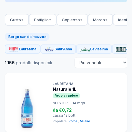
Gusto
Bottiglia
Capienza
Marca
Ideale 
▼
▼
▼
▼
Borgo san dalmazzo
×
Lauretana
Sant'Anna
Levissima
Acq
1.156
prodotti disponibili
LAURETANA
Naturale 1L
Vetro a rendere
pH 6.3
|
R.F. 14 mg/L
da
€0,72
cassa 12 bott.
Popolare:
Roma
,
Milano