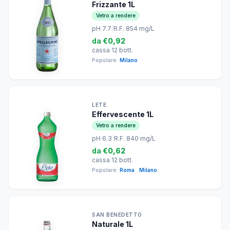
Frizzante 1L
Vetro a rendere
pH 7.7
|
R.F. 854 mg/L
da
€0,92
cassa 12 bott.
Popolare:
Milano
LETE
Effervescente 1L
Vetro a rendere
pH 6.3
|
R.F. 840 mg/L
da
€0,62
cassa 12 bott.
Popolare:
Roma
,
Milano
SAN BENEDETTO
Naturale 1L