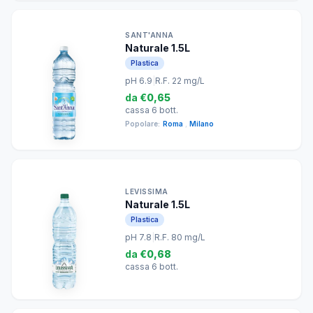
SANT'ANNA
Naturale 1.5L
Plastica
pH 6.9
|
R.F. 22 mg/L
da
€0,65
cassa 6 bott.
Popolare:
Roma
,
Milano
LEVISSIMA
Naturale 1.5L
Plastica
pH 7.8
|
R.F. 80 mg/L
da
€0,68
cassa 6 bott.