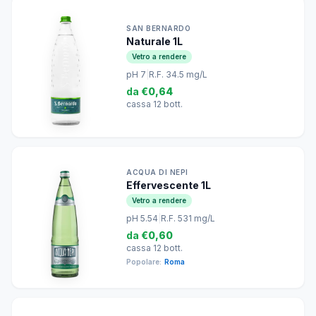
SAN BERNARDO
Naturale 1L
Vetro a rendere
pH 7
|
R.F. 34.5 mg/L
da
€0,64
cassa 12 bott.
ACQUA DI NEPI
Effervescente 1L
Vetro a rendere
pH 5.54
|
R.F. 531 mg/L
da
€0,60
cassa 12 bott.
Popolare:
Roma