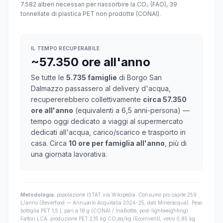
7.582 alberi necessari per riassorbire la CO₂ (FAO), 39
tonnellate di plastica PET non prodotte (CONAI).
IL TEMPO RECUPERABILE
~57.350 ore all'anno
Se tutte le
5.735 famiglie
di Borgo San
Dalmazzo passassero al delivery d'acqua,
recupererebbero collettivamente
circa 57.350
ore all'anno
(equivalenti a 6,5 anni-persona) —
tempo oggi dedicato a viaggi al supermercato
dedicati all'acqua, carico/scarico e trasporto in
casa. Circa
10 ore per famiglia all'anno
, più di
una giornata lavorativa.
Metodologia:
popolazione ISTAT via Wikipedia. Consumo pro capite 259
L/anno (Beverfood — Annuario Acquitalia 2024-25, dati Mineracqua). Peso
bottiglia PET 1,5 L pari a 18 g (CONAI / InaBottle, post-lightweighting).
Fattori LCA: produzione PET 2,15 kg CO₂eq/kg (Ecoinvent), vetro 0,85 kg