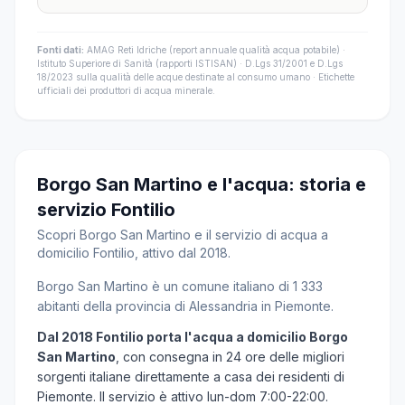
Fonti dati:
AMAG Reti Idriche (report annuale qualità acqua potabile) ·
Istituto Superiore di Sanità (rapporti ISTISAN) · D.Lgs 31/2001 e D.Lgs
18/2023 sulla qualità delle acque destinate al consumo umano · Etichette
ufficiali dei produttori di acqua minerale.
Borgo San Martino e l'acqua: storia e
servizio Fontilio
Scopri Borgo San Martino e il servizio di acqua a
domicilio Fontilio, attivo dal 2018.
Borgo San Martino è un comune italiano di 1 333
abitanti della provincia di Alessandria in Piemonte.
Dal 2018 Fontilio porta l'acqua a domicilio Borgo
San Martino
, con consegna in 24 ore delle migliori
sorgenti italiane direttamente a casa dei residenti di
Piemonte. Il servizio è attivo lun-dom 7:00-22:00.