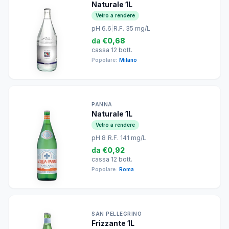
Naturale 1L
Vetro a rendere
pH 6.6
|
R.F. 35 mg/L
da
€0,68
cassa 12 bott.
Popolare:
Milano
PANNA
Naturale 1L
Vetro a rendere
pH 8
|
R.F. 141 mg/L
da
€0,92
cassa 12 bott.
Popolare:
Roma
SAN PELLEGRINO
Frizzante 1L