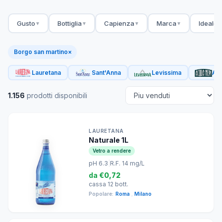
Gusto
Bottiglia
Capienza
Marca
Ideale 
▼
▼
▼
▼
Borgo san martino
×
Lauretana
Sant'Anna
Levissima
Acq
1.156
prodotti disponibili
LAURETANA
Naturale 1L
Vetro a rendere
pH 6.3
|
R.F. 14 mg/L
da
€0,72
cassa 12 bott.
Popolare:
Roma
,
Milano