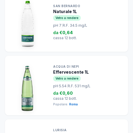
SAN BERNARDO
Naturale 1L
Vetro a rendere
pH 7
|
R.F. 34.5 mg/L
da
€0,64
cassa 12 bott.
ACQUA DI NEPI
Effervescente 1L
Vetro a rendere
pH 5.54
|
R.F. 531 mg/L
da
€0,60
cassa 12 bott.
Popolare:
Roma
LURISIA