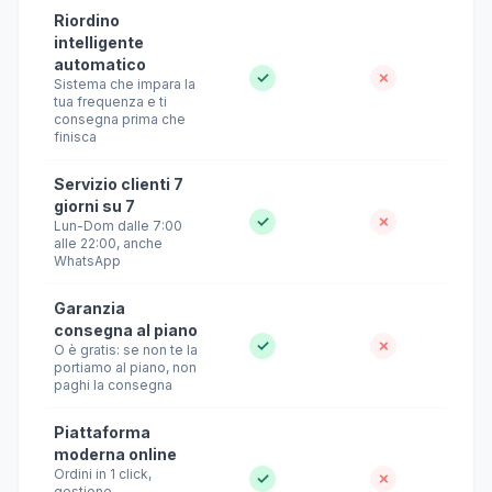
Riordino
intelligente
automatico
✓
✗
Sistema che impara la
tua frequenza e ti
consegna prima che
finisca
Servizio clienti 7
giorni su 7
✓
✗
Lun-Dom dalle 7:00
alle 22:00, anche
WhatsApp
Garanzia
consegna al piano
✓
✗
O è gratis: se non te la
portiamo al piano, non
paghi la consegna
Piattaforma
moderna online
Ordini in 1 click,
✓
✗
gestione