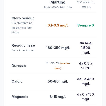
Martino
1.156 referenze
· scegli tu
Fonte: AMAG Reti Idriche
Cloro residuo
Disinfettante per
0.1-0.3 mg/L
Sempre 0
legge nella rete
idrica
da 14 a
Residuo fisso
180-350 mg/L
1.500
Sali minerali totali
mg/L
15-25 °F
da 0.5 a
(medio-
Durezza
50 °F
dura)
da 1 a 450
Calcio
50-80 mg/L
mg/L
da 0 a 130
Magnesio
8-15 mg/L
mg/L