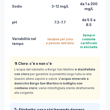
da 1 a 200
Sodio
3-12 mg/L
mg/L
da 5.5 a
pH
7.3-7.7
8.5
Sempre
Variabilità nel
Variabile per zona
costante
e periodo dell'anno
certificato
tempo
in etichetta
⚗️ Cloro: c'è o non c'è
L'acqua del rubinetto a Borgo San Martino
è disinfettata
con cloro
per garantire la potabilità lungo tutta la rete.
Questo altera sapore e odore.
L'acqua minerale a
domicilio Borgo San Martino in bottiglia non
contiene cloro
: viene imbottigliata sterile direttamente
alla sorgente.
🏷️ Etichetta: cosa stai bevendo davvero