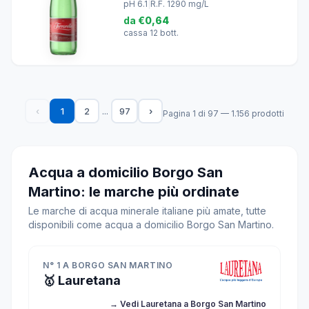
pH 6.1
|
R.F. 1290 mg/L
da
€0,64
cassa 12 bott.
...
‹
1
2
97
›
Pagina 1 di 97 — 1.156 prodotti
Acqua a domicilio Borgo San
Martino: le marche più ordinate
Le marche di acqua minerale italiane più amate, tutte
disponibili come acqua a domicilio Borgo San Martino.
N° 1 A BORGO SAN MARTINO
🥇 Lauretana
→ Vedi Lauretana a Borgo San Martino