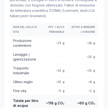
domicilio con furgone ottimizzato. Fattori di emissione
da letteratura scientifica (CONAI, Ecoinvent, studi LCA
italiani peer-reviewed).
FASE DEL CICLO DI
PET + AUTO
VETRO A RENDERE
VITA
PERSONALE
+ FURGONE
Produzione
~73 g
~10 g
contenitore
Lavaggio /
—
~25 g
igienizzazione
Trasporto
~15 g
~15 g
industriale
Ultimo miglio
~25 g
~8 g
Fine vita
~5 g
~2 g
Totale per litro
~118 g CO₂
~60 g CO₂
di acqua