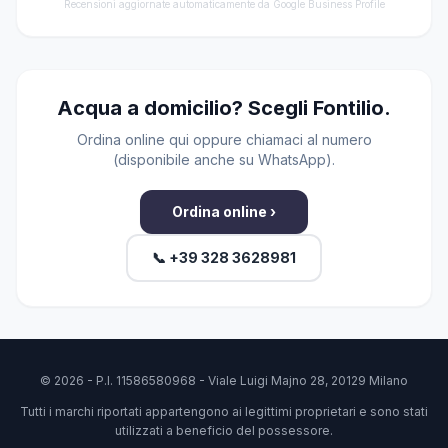
Recensioni aggiornate automaticamente da Google Business Profile
Acqua a domicilio? Scegli Fontilio.
Ordina online qui oppure chiamaci al numero
(disponibile anche su WhatsApp).
Ordina online ›
📞 +39 328 3628981
© 2026 - P.I. 11586580968 - Viale Luigi Majno 28, 20129 Milano
Tutti i marchi riportati appartengono ai legittimi proprietari e sono stati
utilizzati a beneficio del possessore.