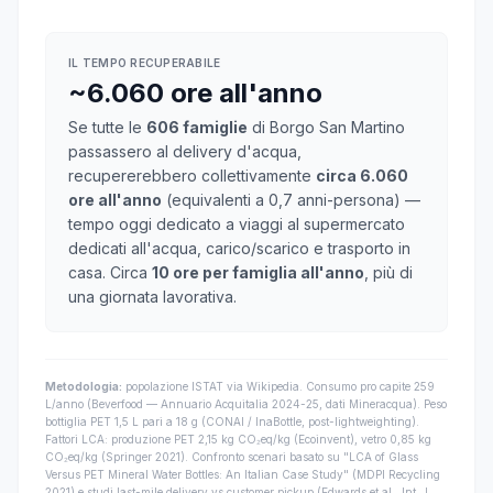
IL TEMPO RECUPERABILE
~6.060 ore all'anno
Se tutte le
606 famiglie
di Borgo San Martino
passassero al delivery d'acqua,
recupererebbero collettivamente
circa 6.060
ore all'anno
(equivalenti a 0,7 anni-persona) —
tempo oggi dedicato a viaggi al supermercato
dedicati all'acqua, carico/scarico e trasporto in
casa. Circa
10 ore per famiglia all'anno
, più di
una giornata lavorativa.
Metodologia:
popolazione ISTAT via Wikipedia. Consumo pro capite 259
L/anno (Beverfood — Annuario Acquitalia 2024-25, dati Mineracqua). Peso
bottiglia PET 1,5 L pari a 18 g (CONAI / InaBottle, post-lightweighting).
Fattori LCA: produzione PET 2,15 kg CO₂eq/kg (Ecoinvent), vetro 0,85 kg
CO₂eq/kg (Springer 2021). Confronto scenari basato su "LCA of Glass
Versus PET Mineral Water Bottles: An Italian Case Study" (MDPI Recycling
2021) e studi last-mile delivery vs customer pickup (Edwards et al., Int. J.