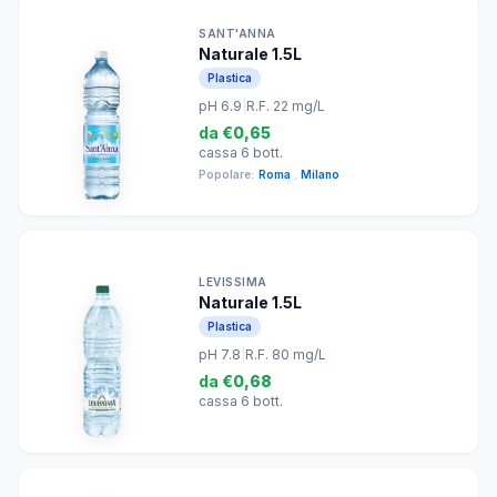
SANT'ANNA
Naturale 1.5L
Plastica
pH 6.9
|
R.F. 22 mg/L
da
€0,65
cassa 6 bott.
Popolare:
Roma
,
Milano
LEVISSIMA
Naturale 1.5L
Plastica
pH 7.8
|
R.F. 80 mg/L
da
€0,68
cassa 6 bott.