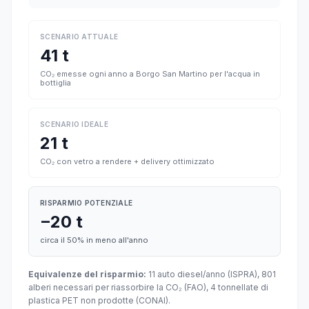
SCENARIO ATTUALE
41 t
CO₂ emesse ogni anno a Borgo San Martino per l'acqua in
bottiglia
SCENARIO IDEALE
21 t
CO₂ con vetro a rendere + delivery ottimizzato
RISPARMIO POTENZIALE
−20 t
circa il 50% in meno all'anno
Equivalenze del risparmio:
11 auto diesel/anno (ISPRA), 801
alberi necessari per riassorbire la CO₂ (FAO), 4 tonnellate di
plastica PET non prodotte (CONAI).