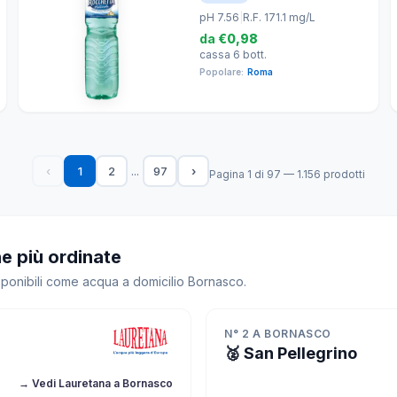
pH 7.56
|
R.F. 171.1 mg/L
da
€0,98
cassa 6 bott.
Popolare:
Roma
...
‹
1
2
97
›
Pagina 1 di 97 — 1.156 prodotti
e più ordinate
isponibili come acqua a domicilio Bornasco.
N° 2 A BORNASCO
🥈 San Pellegrino
→ Vedi Lauretana a Bornasco