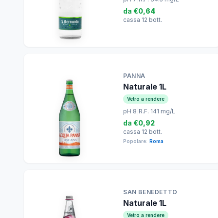
da
€0,64
cassa 12 bott.
PANNA
Naturale 1L
Vetro a rendere
pH 8
|
R.F. 141 mg/L
da
€0,92
cassa 12 bott.
Popolare:
Roma
SAN BENEDETTO
Naturale 1L
Vetro a rendere