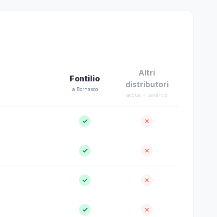
Altri
Fontilio
distributori
a Bornasco
acqua + bevande
✓
✗
✓
✗
✓
✗
✓
✗