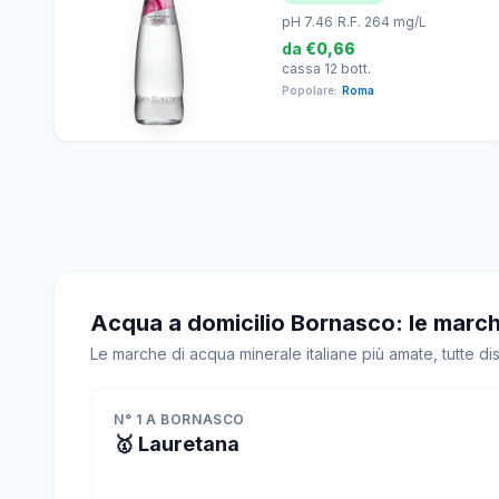
pH 7.46
|
R.F. 264 mg/L
da
€0,66
cassa 12 bott.
Popolare:
Roma
Acqua a domicilio Bornasco: le march
Le marche di acqua minerale italiane più amate, tutte d
N° 1 A BORNASCO
🥇 Lauretana