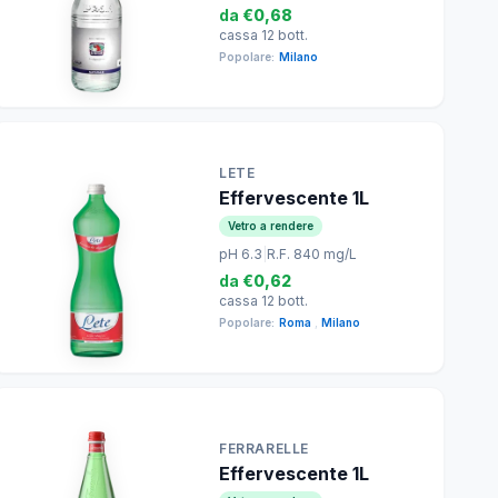
da
€0,68
cassa 12 bott.
Popolare:
Milano
LETE
Effervescente 1L
Vetro a rendere
pH 6.3
|
R.F. 840 mg/L
da
€0,62
cassa 12 bott.
Popolare:
Roma
,
Milano
FERRARELLE
Effervescente 1L