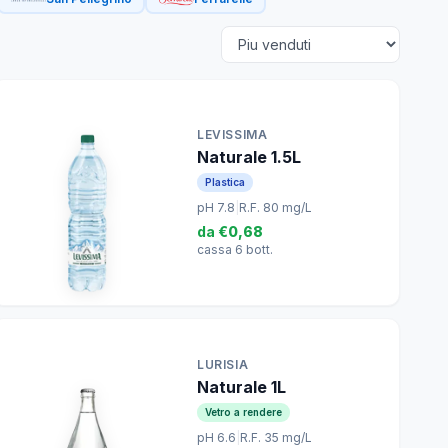
LEVISSIMA
Naturale 1.5L
Plastica
pH 7.8
|
R.F. 80 mg/L
da
€0,68
cassa 6 bott.
LURISIA
Naturale 1L
Vetro a rendere
pH 6.6
|
R.F. 35 mg/L