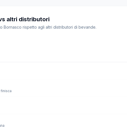
 altri distributori
o Bornasco rispetto agli altri distributori di bevande.
finisca
gna