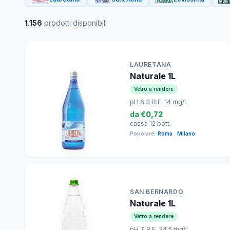
1.156
prodotti disponibili
LAURETANA
Naturale 1L
Vetro a rendere
pH 6.3
|
R.F. 14 mg/L
da
€0,72
cassa 12 bott.
Popolare:
Roma
,
Milano
SAN BERNARDO
Naturale 1L
Vetro a rendere
pH 7
|
R.F. 34.5 mg/L