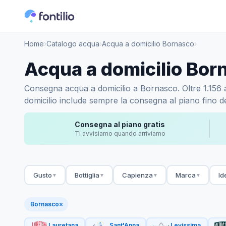
Home
›
Catalogo acqua
›
Acqua a domicilio Bornasco
›
Acqua a domicilio Bor
Consegna acqua a domicilio a Bornasco. Oltre 1.156 ac
domicilio include sempre la consegna al piano fino de
Consegna al piano gratis
Ti avvisiamo quando arriviamo
Gusto
Bottiglia
Capienza
Marca
Id
▼
▼
▼
▼
Bornasco
×
Lauretana
Sant'Anna
Levissima