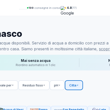
★
4.8
200
consegne in corso
(77)
nasco
que disponibili. Servizio di acqua a domicilio con prezzi a p
ntro casa. Siamo presenti in moltissime città italiane,
scopri
Mai senza acqua
Riordino automatico in 1 clic
eale per
Residuo fisso
pH
Citta
▼
▼
▼
▼
Acqua di Nepi
Panna
San Benedetto
Lete