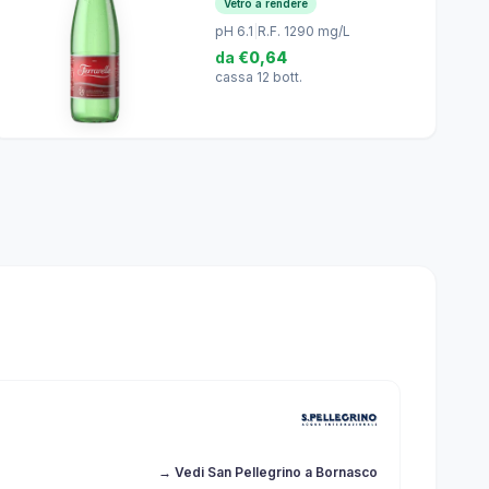
Vetro a rendere
pH 6.1
|
R.F. 1290 mg/L
da
€0,64
cassa 12 bott.
→ Vedi San Pellegrino a Bornasco