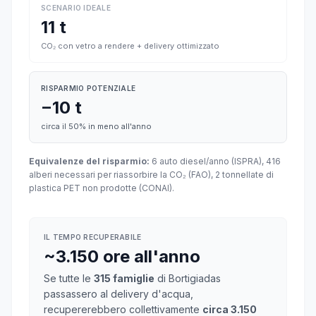
SCENARIO IDEALE
11 t
CO₂ con vetro a rendere + delivery ottimizzato
RISPARMIO POTENZIALE
−10 t
circa il 50% in meno all'anno
Equivalenze del risparmio:
6 auto diesel/anno (ISPRA), 416
alberi necessari per riassorbire la CO₂ (FAO), 2 tonnellate di
plastica PET non prodotte (CONAI).
IL TEMPO RECUPERABILE
~3.150 ore all'anno
Se tutte le
315 famiglie
di Bortigiadas
passassero al delivery d'acqua,
recupererebbero collettivamente
circa 3.150