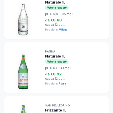
Naturale 1L
Vetro a rendere
pH 6.6
|
R.F. 35 mg/L
da
€0,68
cassa 12 bott.
Popolare:
Milano
PANNA
Naturale 1L
Vetro a rendere
pH 8
|
R.F. 141 mg/L
da
€0,92
cassa 12 bott.
Popolare:
Roma
SAN PELLEGRINO
Frizzante 1L