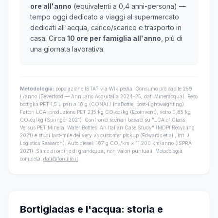
ore all'anno
(equivalenti a 0,4 anni-persona) —
tempo oggi dedicato a viaggi al supermercato
dedicati all'acqua, carico/scarico e trasporto in
casa. Circa
10 ore per famiglia all'anno
, più di
una giornata lavorativa.
Metodologia:
popolazione ISTAT via Wikipedia. Consumo pro capite 259
L/anno (Beverfood — Annuario Acquitalia 2024-25, dati Mineracqua). Peso
bottiglia PET 1,5 L pari a 18 g (CONAI / InaBottle, post-lightweighting).
Fattori LCA: produzione PET 2,15 kg CO₂eq/kg (Ecoinvent), vetro 0,85 kg
CO₂eq/kg (Springer 2021). Confronto scenari basato su "LCA of Glass
Versus PET Mineral Water Bottles: An Italian Case Study" (MDPI Recycling
2021) e studi last-mile delivery vs customer pickup (Edwards et al., Int. J.
Logistics Research). Auto diesel: 167 g CO₂/km × 11.200 km/anno (ISPRA
2021). Stime di ordine di grandezza, non valori puntuali. Metodologia
completa:
dati@fontilio.it
.
Bortigiadas e l'acqua: storia e