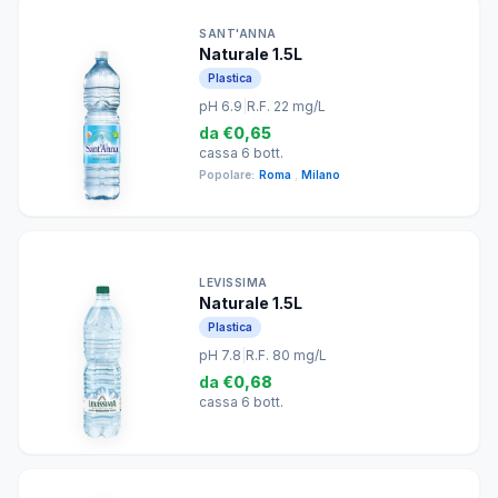
SANT'ANNA
Naturale 1.5L
Plastica
pH 6.9
|
R.F. 22 mg/L
da
€0,65
cassa 6 bott.
Popolare:
Roma
,
Milano
LEVISSIMA
Naturale 1.5L
Plastica
pH 7.8
|
R.F. 80 mg/L
da
€0,68
cassa 6 bott.