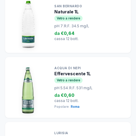
SAN BERNARDO
Naturale 1L
Vetro a rendere
pH 7
|
R.F. 34.5 mg/L
da
€0,64
cassa 12 bott.
ACQUA DI NEPI
Effervescente 1L
Vetro a rendere
pH 5.54
|
R.F. 531 mg/L
da
€0,60
cassa 12 bott.
Popolare:
Roma
LURISIA