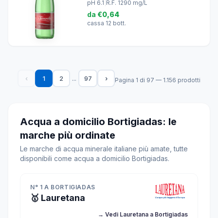
pH 6.1
|
R.F. 1290 mg/L
da
€0,64
cassa 12 bott.
...
‹
1
2
97
›
Pagina 1 di 97 — 1.156 prodotti
Acqua a domicilio Bortigiadas: le
marche più ordinate
Le marche di acqua minerale italiane più amate, tutte
disponibili come acqua a domicilio Bortigiadas.
N° 1 A BORTIGIADAS
🥇 Lauretana
→ Vedi Lauretana a Bortigiadas