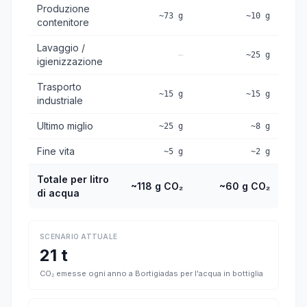
Produzione
~73 g
~10 g
contenitore
Lavaggio /
—
~25 g
igienizzazione
Trasporto
~15 g
~15 g
industriale
Ultimo miglio
~25 g
~8 g
Fine vita
~5 g
~2 g
Totale per litro
~118 g CO₂
~60 g CO₂
di acqua
SCENARIO ATTUALE
21 t
CO₂ emesse ogni anno a Bortigiadas per l'acqua in bottiglia