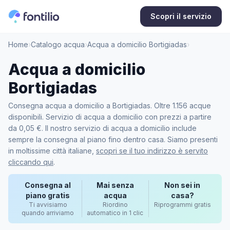
Scopri il servizio
Home
›
Catalogo acqua
›
Acqua a domicilio Bortigiadas
›
Acqua a domicilio
Bortigiadas
Consegna acqua a domicilio a Bortigiadas. Oltre 1.156 acque
disponibili. Servizio di acqua a domicilio con prezzi a partire
da 0,05 €. Il nostro servizio di acqua a domicilio include
sempre la consegna al piano fino dentro casa. Siamo presenti
in moltissime città italiane,
scopri se il tuo indirizzo è servito
cliccando qui
.
Consegna al
Mai senza
Non sei in
piano gratis
acqua
casa?
Ti avvisiamo
Riordino
Riprogrammi gratis
quando arriviamo
automatico in 1 clic