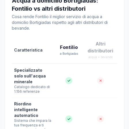
Acqua a domicilio Bortigiadas:
Fontilio vs altri distributori
Cosa rende Fontilio il miglior servizio di acqua a
domicilio Bortigiadas rispetto agli altri distributori di
bevande.
Altri
Fontilio
Caratteristica
distributori
a Bortigiadas
acqua + bevande
Specializzato
solo sull'acqua
✓
✗
minerale
Catalogo dedicato di
1.156 referenze
Riordino
intelligente
automatico
✓
✗
Sistema che impara la
tua frequenza e ti