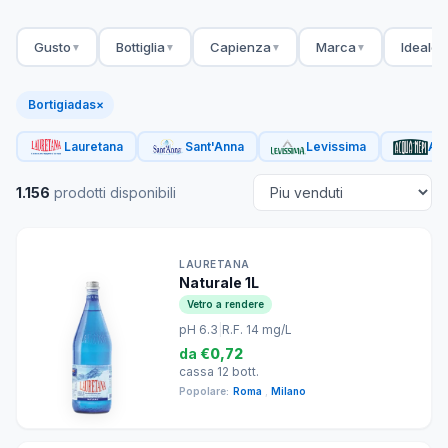
Gusto
Bottiglia
Capienza
Marca
Ideale 
▼
▼
▼
▼
Bortigiadas
×
Lauretana
Sant'Anna
Levissima
Acq
1.156
prodotti disponibili
LAURETANA
Naturale 1L
Vetro a rendere
pH 6.3
|
R.F. 14 mg/L
da
€0,72
cassa 12 bott.
Popolare:
Roma
,
Milano