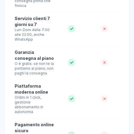
consegna prima che
finisca
Servizio clienti 7
giorni su 7
✓
✗
Lun-Dom dalle 7:00
alle 22:00, anche
WhatsApp
Garanzia
consegna al piano
✓
✗
O è gratis: se non te la
portiamo al piano, non
paghi la consegna
Piattaforma
moderna online
Ordini in 1 click,
✓
✗
gestione
abbonamento in
autonomia
Pagamento online
sicuro