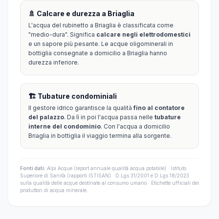
🚿 Calcare e durezza a Briaglia
L'acqua del rubinetto a Briaglia è classificata come
"medio-dura". Significa
calcare negli elettrodomestici
e un sapore più pesante. Le acque oligominerali in
bottiglia consegnate a domicilio a Briaglia hanno
durezza inferiore.
🏗️ Tubature condominiali
Il gestore idrico garantisce la qualità
fino al contatore
del palazzo
. Da lì in poi l'acqua passa nelle
tubature
interne del condominio
. Con l'acqua a domicilio
Briaglia in bottiglia il viaggio termina alla sorgente.
Fonti dati:
Alpi Acque (report annuale qualità acqua potabile) · Istituto
Superiore di Sanità (rapporti ISTISAN) · D.Lgs 31/2001 e D.Lgs 18/2023
sulla qualità delle acque destinate al consumo umano · Etichette ufficiali dei
produttori di acqua minerale.