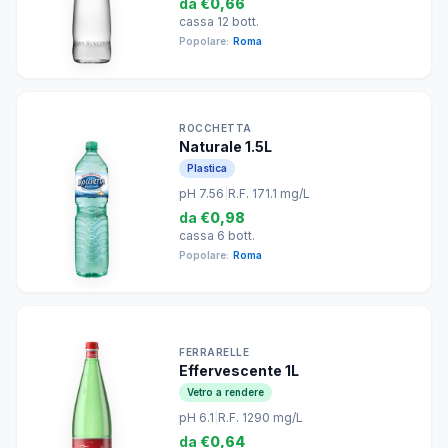
da
€0,66
cassa 12 bott.
Popolare:
Roma
ROCCHETTA
Naturale 1.5L
Plastica
pH 7.56
|
R.F. 171.1 mg/L
da
€0,98
cassa 6 bott.
Popolare:
Roma
FERRARELLE
Effervescente 1L
Vetro a rendere
pH 6.1
|
R.F. 1290 mg/L
da
€0,64