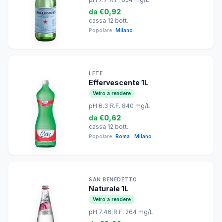
da
€0,92
cassa 12 bott.
Popolare:
Milano
LETE
Effervescente 1L
Vetro a rendere
pH 6.3
|
R.F. 840 mg/L
da
€0,62
cassa 12 bott.
Popolare:
Roma
,
Milano
SAN BENEDETTO
Naturale 1L
Vetro a rendere
pH 7.46
|
R.F. 264 mg/L