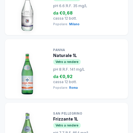
pH 6.6
|
R.F. 35 mg/L
da
€0,68
cassa 12 bott.
Popolare:
Milano
PANNA
Naturale 1L
Vetro a rendere
pH 8
|
R.F. 141 mg/L
da
€0,92
cassa 12 bott.
Popolare:
Roma
SAN PELLEGRINO
Frizzante 1L
Vetro a rendere
pH 7.7
|
R.F. 854 mg/L