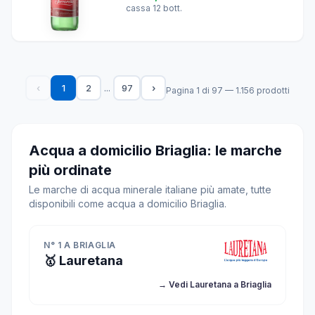
cassa 12 bott.
...
‹
1
2
97
›
Pagina 1 di 97 — 1.156 prodotti
Acqua a domicilio Briaglia: le marche
più ordinate
Le marche di acqua minerale italiane più amate, tutte
disponibili come acqua a domicilio Briaglia.
N° 1 A BRIAGLIA
🥇 Lauretana
→ Vedi Lauretana a Briaglia