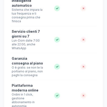
intelligente
automatico
✓
✗
Sistema che impara la
tua frequenza e ti
consegna prima che
finisca
Servizio clienti 7
giorni su 7
✓
✗
Lun-Dom dalle 7:00
alle 22:00, anche
WhatsApp
Garanzia
consegna al piano
✓
✗
O è gratis: se non te la
portiamo al piano, non
paghi la consegna
Piattaforma
moderna online
Ordini in 1 click,
✓
✗
gestione
abbonamento in
autonomia