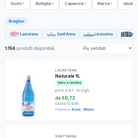
Gusto
Bottiglia
Capienza
Marca
Ideale 
▼
▼
▼
▼
Briaglia
×
Lauretana
Sant'Anna
Levissima
Acq
1.156
prodotti disponibili
LAURETANA
Naturale 1L
Vetro a rendere
pH 6.3
|
R.F. 14 mg/L
da
€0,72
cassa 12 bott.
Popolare:
Roma
,
Milano
SANT'ANNA