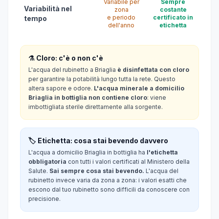
Variabile per
Sempre
Variabilità nel
zona
costante
e periodo
certificato in
tempo
dell'anno
etichetta
⚗️ Cloro: c'è o non c'è
L'acqua del rubinetto a Briaglia
è disinfettata con cloro
per garantire la potabilità lungo tutta la rete. Questo
altera sapore e odore.
L'acqua minerale a domicilio
Briaglia in bottiglia non contiene cloro
: viene
imbottigliata sterile direttamente alla sorgente.
🏷️ Etichetta: cosa stai bevendo davvero
L'acqua a domicilio Briaglia in bottiglia ha
l'etichetta
obbligatoria
con tutti i valori certificati al Ministero della
Salute.
Sai sempre cosa stai bevendo.
L'acqua del
rubinetto invece varia da zona a zona: i valori esatti che
escono dal tuo rubinetto sono difficili da conoscere con
precisione.