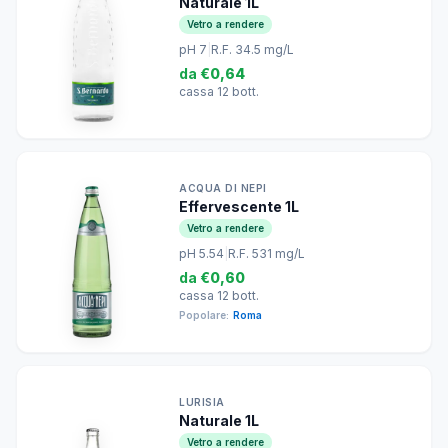
Naturale 1L
Vetro a rendere
pH 7
|
R.F. 34.5 mg/L
da
€0,64
cassa 12 bott.
ACQUA DI NEPI
Effervescente 1L
Vetro a rendere
pH 5.54
|
R.F. 531 mg/L
da
€0,60
cassa 12 bott.
Popolare:
Roma
LURISIA
Naturale 1L
Vetro a rendere