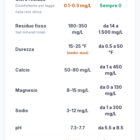
0.1-0.3 mg/L
Sempre 0
Disinfettante per legge
nella rete idrica
Residuo fisso
180-350
da 14 a
mg/L
1.500 mg/L
Sali minerali totali
15-25 °F
da 0.5 a 50
Durezza
°F
(medio-dura)
da 1 a 450
Calcio
50-80 mg/L
mg/L
da 0 a 130
Magnesio
8-15 mg/L
mg/L
da 1 a 200
Sodio
3-12 mg/L
mg/L
pH
7.3-7.7
da 5.5 a 8.5