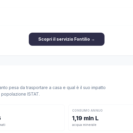
Scopri il servizio Fontilio →
to pesa da trasportare a casa e qual è il suo impatto
la popolazione ISTAT.
CONSUMO ANNUO
6
1,19 mln L
mati
acqua minerale