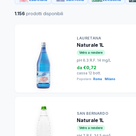
1.156
prodotti disponibili
LAURETANA
Naturale 1L
Vetro a rendere
pH 6.3
|
R.F. 14 mg/L
da
€0,72
cassa 12 bott.
Popolare:
Roma
,
Milano
SAN BERNARDO
Naturale 1L
Vetro a rendere
pH 7
|
R.F. 34.5 mg/L