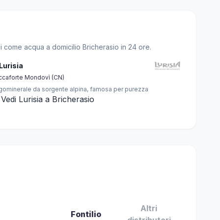
li come acqua a domicilio Bricherasio in 24 ore.
 Lurisia
ccaforte Mondovì (CN)
gominerale da sorgente alpina, famosa per purezza
Vedi Lurisia a Bricherasio
Altri
Fontilio