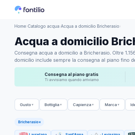
Home
›
Catalogo acqua
›
Acqua a domicilio Bricherasio
›
Acqua a domicilio Bric
Consegna acqua a domicilio a Bricherasio. Oltre 1.156 
domicilio include sempre la consegna al piano fino de
Consegna al piano gratis
Ti avvisiamo quando arriviamo
Gusto
Bottiglia
Capienza
Marca
Id
▼
▼
▼
▼
Bricherasio
×
Lauretana
Sant'Anna
Levissima