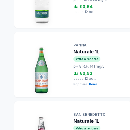
da
€0,64
cassa 12 bott.
PANNA
Naturale 1L
Vetro a rendere
pH 8
|
R.F. 141 mg/L
da
€0,92
cassa 12 bott.
Popolare:
Roma
SAN BENEDETTO
Naturale 1L
Vetro a rendere