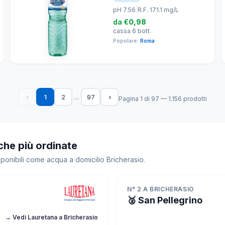
pH 7.56
|
R.F. 171.1 mg/L
da
€0,98
cassa 6 bott.
Popolare:
Roma
...
‹
1
2
97
›
Pagina 1 di 97 — 1.156 prodotti
che più ordinate
sponibili come acqua a domicilio Bricherasio.
N° 2 A BRICHERASIO
🥈 San Pellegrino
→ Vedi Lauretana a Bricherasio