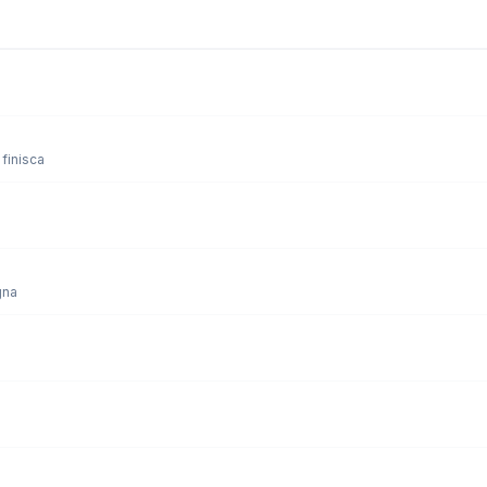
finisca
gna