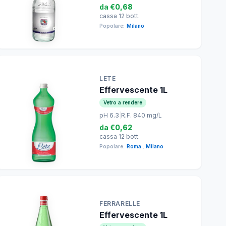
da
€0,68
cassa 12 bott.
Popolare:
Milano
LETE
Effervescente 1L
Vetro a rendere
pH 6.3
|
R.F. 840 mg/L
da
€0,62
cassa 12 bott.
Popolare:
Roma
,
Milano
FERRARELLE
Effervescente 1L