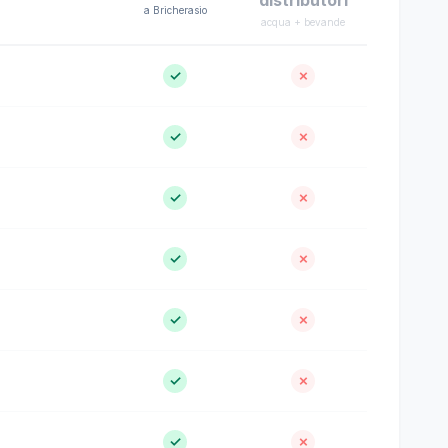
distributori
a Bricherasio
acqua + bevande
✓
✗
✓
✗
✓
✗
✓
✗
✓
✗
✓
✗
✓
✗