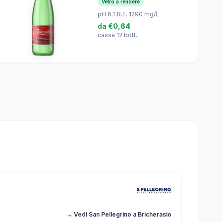
Vetro a rendere
pH 6.1
|
R.F. 1290 mg/L
da
€0,64
cassa 12 bott.
→ Vedi San Pellegrino a Bricherasio