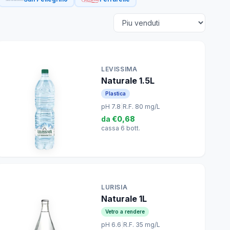
LEVISSIMA
Naturale 1.5L
Plastica
pH 7.8
|
R.F. 80 mg/L
da
€0,68
cassa 6 bott.
LURISIA
Naturale 1L
Vetro a rendere
pH 6.6
|
R.F. 35 mg/L