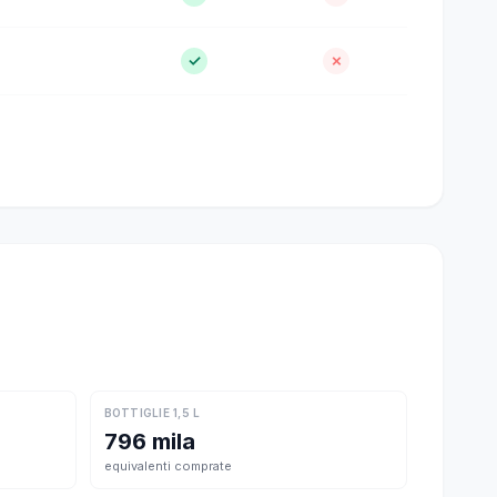
✓
✗
BOTTIGLIE 1,5 L
796 mila
equivalenti comprate