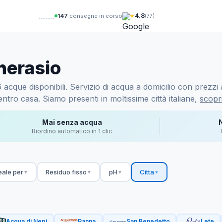
★
4.8
147
consegne in corso
(77)
herasio
acque disponibili. Servizio di acqua a domicilio con prezzi a
ntro casa. Siamo presenti in moltissime città italiane,
scopri
Mai senza acqua
Riordino automatico in 1 clic
eale per
Residuo fisso
pH
Citta
▼
▼
▼
▼
Acqua di Nepi
Panna
San Benedetto
Lete