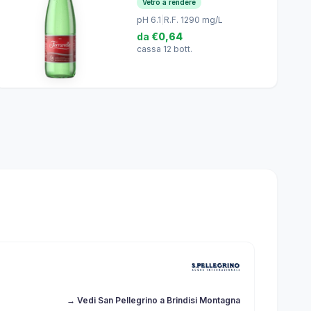
Vetro a rendere
pH 6.1
|
R.F. 1290 mg/L
da
€0,64
cassa 12 bott.
→ Vedi San Pellegrino a Brindisi Montagna