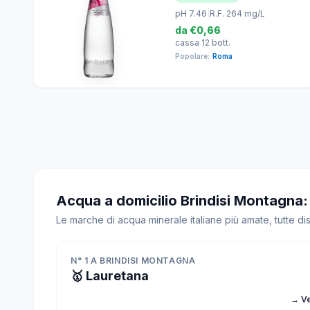
pH 7.46
|
R.F. 264 mg/L
da
€0,66
cassa 12 bott.
Popolare:
Roma
Acqua a domicilio Brindisi Montagna:
Le marche di acqua minerale italiane più amate, tutte di
N° 1 A BRINDISI MONTAGNA
🥇 Lauretana
→ Ve