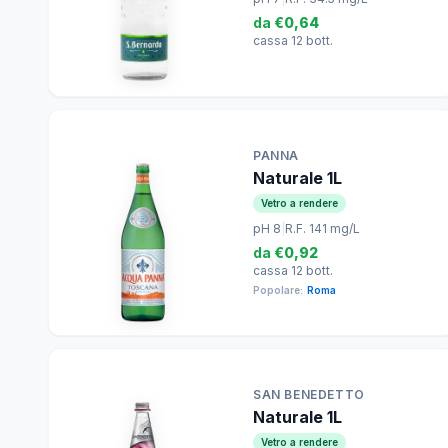
da
€0,64
cassa 12 bott.
PANNA
Naturale 1L
Vetro a rendere
pH 8
|
R.F. 141 mg/L
da
€0,92
cassa 12 bott.
Popolare:
Roma
SAN BENEDETTO
Naturale 1L
Vetro a rendere