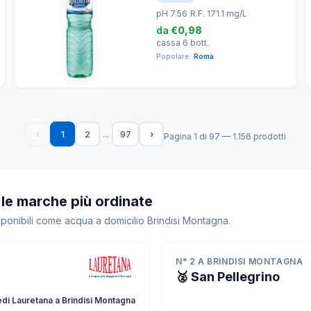
pH 7.56
|
R.F. 171.1 mg/L
da
€0,98
cassa 6 bott.
Popolare:
Roma
...
‹
1
2
97
›
Pagina 1 di 97 — 1.156 prodotti
 le marche più ordinate
sponibili come acqua a domicilio Brindisi Montagna.
N° 2 A BRINDISI MONTAGNA
🥈 San Pellegrino
di Lauretana a Brindisi Montagna