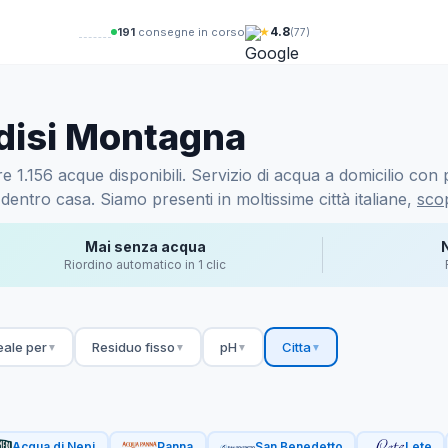
★
4.8
194
consegne in corso
(77)
ndisi Montagna
1.156 acque disponibili. Servizio di acqua a domicilio con p
dentro casa. Siamo presenti in moltissime città italiane,
scop
Mai senza acqua
Riordino automatico in 1 clic
eale per
Residuo fisso
pH
Citta
▼
▼
▼
▼
Acqua di Nepi
Panna
San Benedetto
Lete