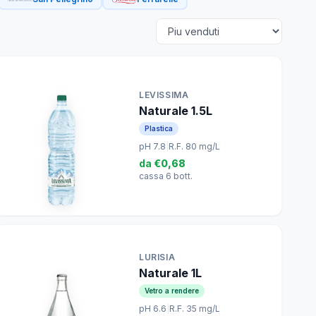
LEVISSIMA
Naturale 1.5L
Plastica
pH 7.8
|
R.F. 80 mg/L
da
€0,68
cassa 6 bott.
LURISIA
Naturale 1L
Vetro a rendere
pH 6.6
|
R.F. 35 mg/L