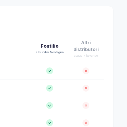
Altri
Fontilio
distributori
a Brindisi Montagna
acqua + bevande
✓
✗
✓
✗
✓
✗
✓
✗