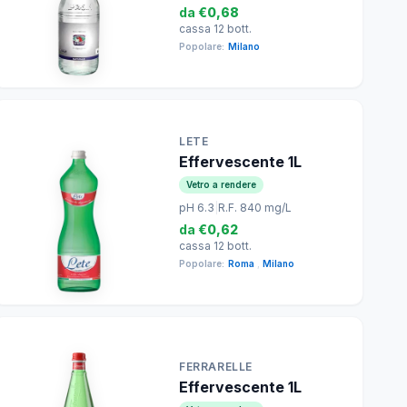
da
€0,68
cassa 12 bott.
Popolare:
Milano
LETE
Effervescente 1L
Vetro a rendere
pH 6.3
|
R.F. 840 mg/L
da
€0,62
cassa 12 bott.
Popolare:
Roma
,
Milano
FERRARELLE
Effervescente 1L