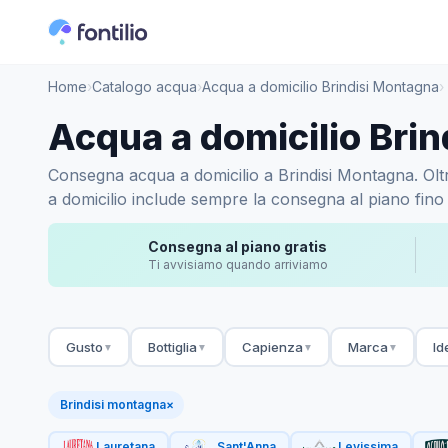
Home
›
Catalogo acqua
›
Acqua a domicilio Brindisi Montagna
›
Acqua a domicilio Bri
Consegna acqua a domicilio a Brindisi Montagna. Oltre 
a domicilio include sempre la consegna al piano fino 
Consegna al piano gratis
Ti avvisiamo quando arriviamo
Gusto
Bottiglia
Capienza
Marca
Id
▼
▼
▼
▼
Brindisi montagna
×
Lauretana
Sant'Anna
Levissima