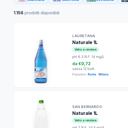
1.156
prodotti disponibili
LAURETANA
Naturale 1L
Vetro a rendere
pH 6.3
|
R.F. 14 mg/L
da
€0,72
cassa 12 bott.
Popolare:
Roma
,
Milano
SAN BERNARDO
Naturale 1L
Vetro a rendere
pH 7
|
R.F. 34.5 mg/L