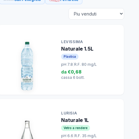
LEVISSIMA
Naturale 1.5L
Plastica
pH 7.8
|
R.F. 80 mg/L
da
€0,68
cassa 6 bott.
LURISIA
Naturale 1L
Vetro a rendere
pH 6.6
|
R.F. 35 mg/L