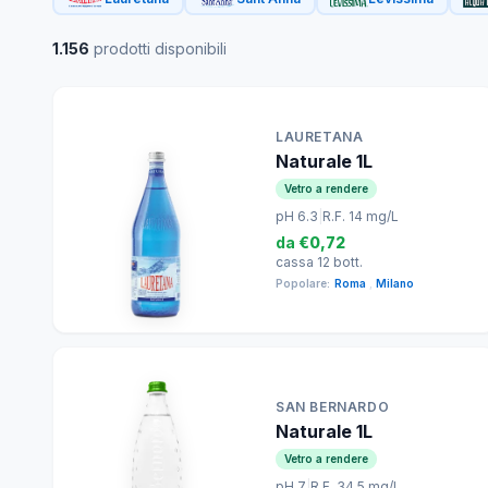
1.156
prodotti disponibili
LAURETANA
Naturale 1L
Vetro a rendere
pH 6.3
|
R.F. 14 mg/L
da
€0,72
cassa 12 bott.
Popolare:
Roma
,
Milano
SAN BERNARDO
Naturale 1L
Vetro a rendere
pH 7
|
R.F. 34.5 mg/L