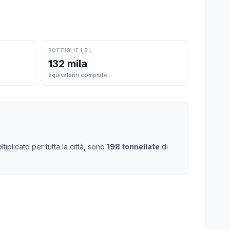
BOTTIGLIE 1,5 L
132 mila
equivalenti comprate
iplicato per tutta la città, sono
198 tonnellate
di