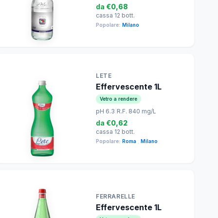
da
€0,68
cassa 12 bott.
Popolare:
Milano
LETE
Effervescente 1L
Vetro a rendere
pH 6.3
|
R.F. 840 mg/L
da
€0,62
cassa 12 bott.
Popolare:
Roma
,
Milano
FERRARELLE
Effervescente 1L