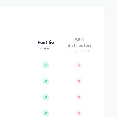
Altri
Fontilio
distributori
a Brinzio
acqua + bevande
✓
✗
✓
✗
✓
✗
✓
✗