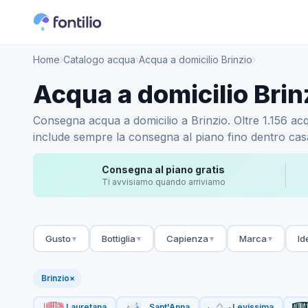
Home
›
Catalogo acqua
›
Acqua a domicilio Brinzio
›
Acqua a domicilio Brin
Consegna acqua a domicilio a Brinzio. Oltre 1.156 acqu
include sempre la consegna al piano fino dentro casa.
Consegna al piano gratis
Ti avvisiamo quando arriviamo
Gusto
Bottiglia
Capienza
Marca
Id
▼
▼
▼
▼
Brinzio
×
Lauretana
Sant'Anna
Levissima