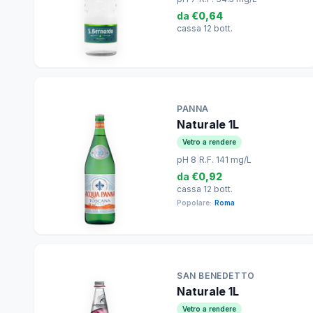
da
€0,64
cassa 12 bott.
PANNA
Naturale 1L
Vetro a rendere
pH 8
|
R.F. 141 mg/L
da
€0,92
cassa 12 bott.
Popolare:
Roma
SAN BENEDETTO
Naturale 1L
Vetro a rendere