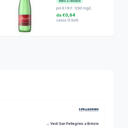
Vetro a rendere
pH 6.1
|
R.F. 1290 mg/L
da
€0,64
cassa 12 bott.
→ Vedi San Pellegrino a Brinzio