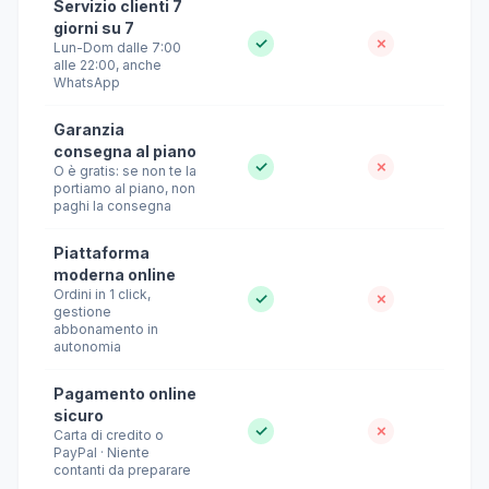
Servizio clienti 7
giorni su 7
✓
✗
Lun-Dom dalle 7:00
alle 22:00, anche
WhatsApp
Garanzia
consegna al piano
✓
✗
O è gratis: se non te la
portiamo al piano, non
paghi la consegna
Piattaforma
moderna online
Ordini in 1 click,
✓
✗
gestione
abbonamento in
autonomia
Pagamento online
sicuro
✓
✗
Carta di credito o
PayPal · Niente
contanti da preparare