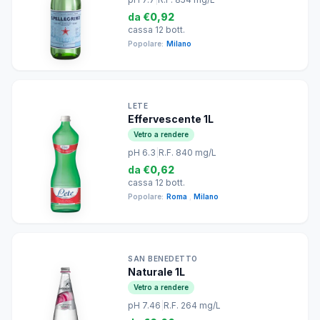
da
€0,92
cassa 12 bott.
Popolare:
Milano
LETE
Effervescente 1L
Vetro a rendere
pH 6.3
|
R.F. 840 mg/L
da
€0,62
cassa 12 bott.
Popolare:
Roma
,
Milano
SAN BENEDETTO
Naturale 1L
Vetro a rendere
pH 7.46
|
R.F. 264 mg/L