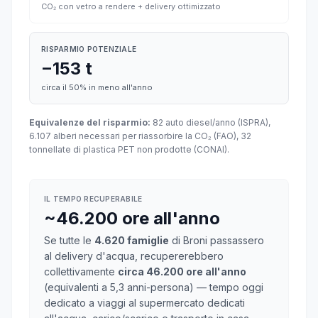
CO₂ con vetro a rendere + delivery ottimizzato
RISPARMIO POTENZIALE
−153 t
circa il 50% in meno all'anno
Equivalenze del risparmio:
82 auto diesel/anno (ISPRA),
6.107 alberi necessari per riassorbire la CO₂ (FAO), 32
tonnellate di plastica PET non prodotte (CONAI).
IL TEMPO RECUPERABILE
~46.200 ore all'anno
Se tutte le
4.620 famiglie
di Broni passassero
al delivery d'acqua, recupererebbero
collettivamente
circa 46.200 ore all'anno
(equivalenti a 5,3 anni-persona) — tempo oggi
dedicato a viaggi al supermercato dedicati