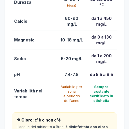
Durezza
°F
(dura)
60-90
da 1 a 450
Calcio
mg/L
mg/L
da 0 a 130
Magnesio
10-18 mg/L
mg/L
da 1 a 200
Sodio
5-20 mg/L
mg/L
pH
7.4-7.8
da 5.5 a 8.5
Variabile per
Sempre
Variabilità nel
zona
costante
e periodo
certificato in
tempo
dell'anno
etichetta
⚗️ Cloro: c'è o non c'è
L'acqua del rubinetto a Broni
è disinfettata con cloro