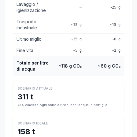
Lavaggio /
—
~25 g
igienizzazione
Trasporto
~15 g
~15 g
industriale
Ultimo miglio
~25 g
~8 g
Fine vita
~5 g
~2 g
Totale per litro
~118 g CO₂
~60 g CO₂
di acqua
SCENARIO ATTUALE
311 t
CO₂ emesse ogni anno a Broni per l'acqua in bottiglia
SCENARIO IDEALE
158 t