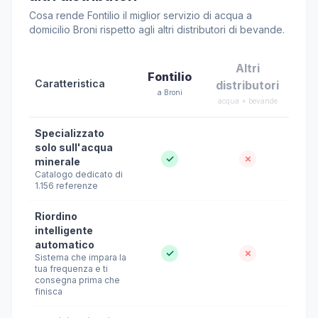
Cosa rende Fontilio il miglior servizio di acqua a
domicilio Broni rispetto agli altri distributori di bevande.
Altri
Fontilio
Caratteristica
distributori
a Broni
acqua + bevande
Specializzato
solo sull'acqua
✓
✗
minerale
Catalogo dedicato di
1.156 referenze
Riordino
intelligente
automatico
✓
✗
Sistema che impara la
tua frequenza e ti
consegna prima che
finisca