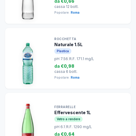
da
€0,66
cassa 12 bott.
Popolare:
Roma
ROCCHETTA
Naturale 1.5L
Plastica
pH 7.56
|
R.F. 171.1 mg/L
da
€0,98
cassa 6 bott.
Popolare:
Roma
FERRARELLE
Effervescente 1L
Vetro a rendere
pH 6.1
|
R.F. 1290 mg/L
da
€0,64