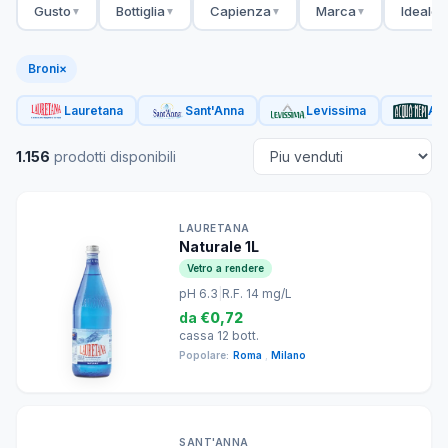
Gusto
Bottiglia
Capienza
Marca
Ideale 
▼
▼
▼
▼
Broni
×
Lauretana
Sant'Anna
Levissima
Acq
1.156
prodotti disponibili
LAURETANA
Naturale 1L
Vetro a rendere
pH 6.3
|
R.F. 14 mg/L
da
€0,72
cassa 12 bott.
Popolare:
Roma
,
Milano
SANT'ANNA