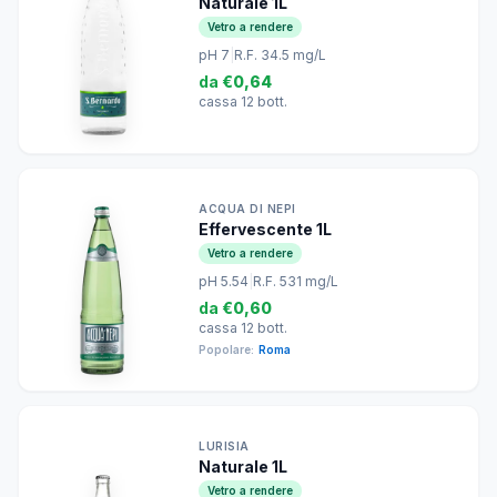
Naturale 1L
Vetro a rendere
pH 7
|
R.F. 34.5 mg/L
da
€0,64
cassa 12 bott.
ACQUA DI NEPI
Effervescente 1L
Vetro a rendere
pH 5.54
|
R.F. 531 mg/L
da
€0,60
cassa 12 bott.
Popolare:
Roma
LURISIA
Naturale 1L
Vetro a rendere