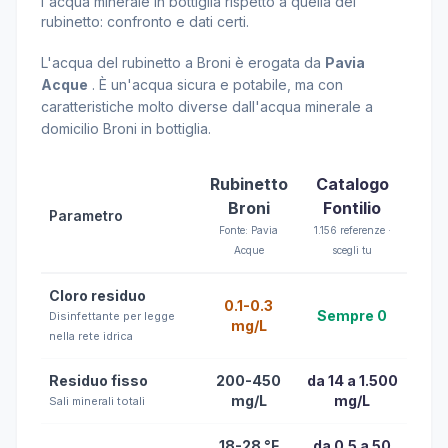
l'acqua minerale in bottiglia rispetto a quella del
rubinetto: confronto e dati certi.
L'acqua del rubinetto a Broni è erogata da
Pavia
Acque
. È un'acqua sicura e potabile, ma con
caratteristiche molto diverse dall'acqua minerale a
domicilio Broni in bottiglia.
Rubinetto
Catalogo
Broni
Fontilio
Parametro
Fonte: Pavia
1.156 referenze ·
Acque
scegli tu
Cloro residuo
0.1-0.3
Sempre 0
Disinfettante per legge
mg/L
nella rete idrica
Residuo fisso
200-450
da 14 a 1.500
mg/L
mg/L
Sali minerali totali
18-28 °F
da 0.5 a 50