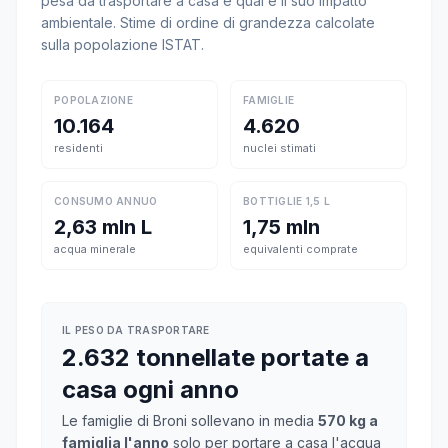
pesa da trasportare a casa e qual è il suo impatto
ambientale. Stime di ordine di grandezza calcolate
sulla popolazione ISTAT.
POPOLAZIONE
FAMIGLIE
10.164
4.620
residenti
nuclei stimati
CONSUMO ANNUO
BOTTIGLIE 1,5 L
2,63 mln L
1,75 mln
acqua minerale
equivalenti comprate
IL PESO DA TRASPORTARE
2.632 tonnellate portate a
casa ogni anno
Le famiglie di Broni sollevano in media
570 kg a
famiglia l'anno
solo per portare a casa l'acqua