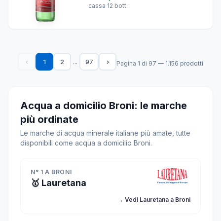
cassa 12 bott.
...
‹
1
2
97
›
Pagina 1 di 97 — 1.156 prodotti
Acqua a domicilio Broni: le marche
più ordinate
Le marche di acqua minerale italiane più amate, tutte
disponibili come acqua a domicilio Broni.
N° 1 A BRONI
🥇 Lauretana
→ Vedi Lauretana a Broni