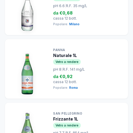
pH 6.6
|
R.F. 35 mg/L
da
€0,68
cassa 12 bott.
Popolare:
Milano
PANNA
Naturale 1L
Vetro a rendere
pH 8
|
R.F. 141 mg/L
da
€0,92
cassa 12 bott.
Popolare:
Roma
SAN PELLEGRINO
Frizzante 1L
Vetro a rendere
pH 7.7
|
R.F. 854 mg/L