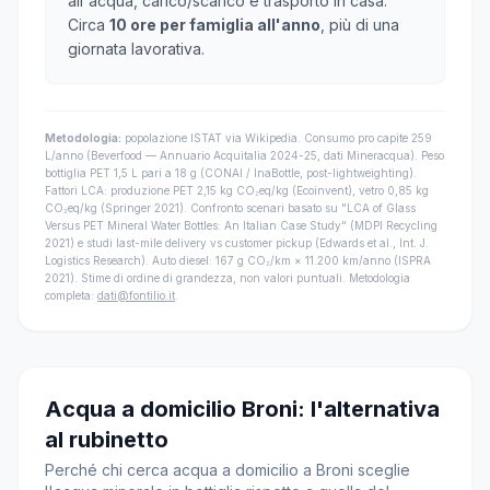
all'acqua, carico/scarico e trasporto in casa.
Circa
10 ore per famiglia all'anno
, più di una
giornata lavorativa.
Metodologia:
popolazione ISTAT via Wikipedia. Consumo pro capite 259
L/anno (Beverfood — Annuario Acquitalia 2024-25, dati Mineracqua). Peso
bottiglia PET 1,5 L pari a 18 g (CONAI / InaBottle, post-lightweighting).
Fattori LCA: produzione PET 2,15 kg CO₂eq/kg (Ecoinvent), vetro 0,85 kg
CO₂eq/kg (Springer 2021). Confronto scenari basato su "LCA of Glass
Versus PET Mineral Water Bottles: An Italian Case Study" (MDPI Recycling
2021) e studi last-mile delivery vs customer pickup (Edwards et al., Int. J.
Logistics Research). Auto diesel: 167 g CO₂/km × 11.200 km/anno (ISPRA
2021). Stime di ordine di grandezza, non valori puntuali. Metodologia
completa:
dati@fontilio.it
.
Acqua a domicilio Broni: l'alternativa
al rubinetto
Perché chi cerca acqua a domicilio a Broni sceglie