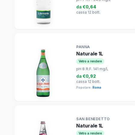
da
€0,64
cassa 12 bott.
PANNA
Naturale 1L
Vetro a rendere
pH 8
|
R.F. 141 mg/L
da
€0,92
cassa 12 bott.
Popolare:
Roma
SAN BENEDETTO
Naturale 1L
Vetro a rendere