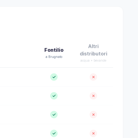
Altri
Fontilio
distributori
a Brugnato
acqua + bevande
✓
✗
✓
✗
✓
✗
✓
✗