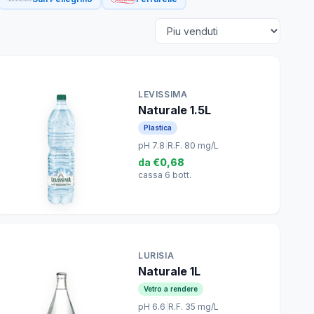
LEVISSIMA
Naturale 1.5L
Plastica
pH 7.8
|
R.F. 80 mg/L
da
€0,68
cassa 6 bott.
LURISIA
Naturale 1L
Vetro a rendere
pH 6.6
|
R.F. 35 mg/L