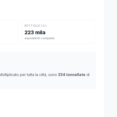
BOTTIGLIE 1,5 L
223 mila
equivalenti comprate
ltiplicato per tutta la città, sono
334 tonnellate
di