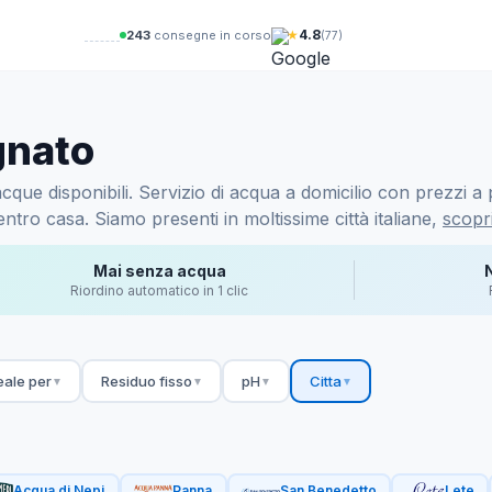
★
4.8
241
consegne in corso
(77)
gnato
ue disponibili. Servizio di acqua a domicilio con prezzi a p
ntro casa. Siamo presenti in moltissime città italiane,
scopri
Mai senza acqua
Riordino automatico in 1 clic
eale per
Residuo fisso
pH
Citta
▼
▼
▼
▼
Acqua di Nepi
Panna
San Benedetto
Lete