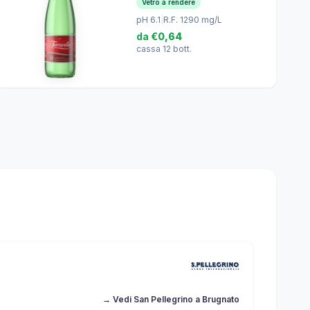
Vetro a rendere
pH 6.1
|
R.F. 1290 mg/L
da
€0,64
cassa 12 bott.
→ Vedi San Pellegrino a Brugnato