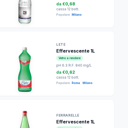
da
€0,68
cassa 12 bott.
Popolare:
Milano
LETE
Effervescente 1L
Vetro a rendere
pH 6.3
|
R.F. 840 mg/L
da
€0,62
cassa 12 bott.
Popolare:
Roma
,
Milano
FERRARELLE
Effervescente 1L