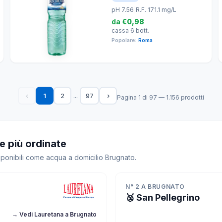
pH 7.56
|
R.F. 171.1 mg/L
da
€0,98
cassa 6 bott.
Popolare:
Roma
...
‹
1
2
97
›
Pagina 1 di 97 — 1.156 prodotti
e più ordinate
sponibili come acqua a domicilio Brugnato.
N° 2 A BRUGNATO
🥈 San Pellegrino
→ Vedi Lauretana a Brugnato