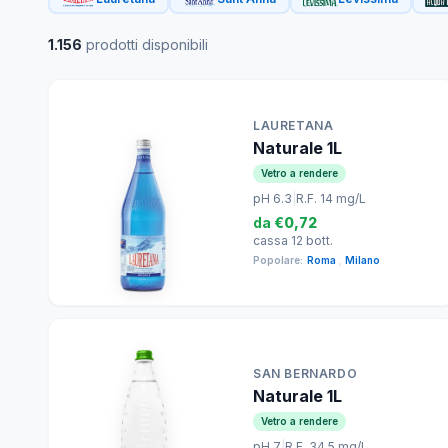
1.156
prodotti disponibili
LAURETANA
Naturale 1L
Vetro a rendere
pH 6.3
|
R.F. 14 mg/L
da
€0,72
cassa 12 bott.
Popolare:
Roma
,
Milano
SAN BERNARDO
Naturale 1L
Vetro a rendere
pH 7
|
R.F. 34.5 mg/L