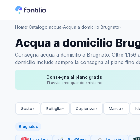
Home
›
Catalogo acqua
›
Acqua a domicilio Brugnato
›
Acqua a domicilio Bru
Consegna acqua a domicilio a Brugnato. Oltre 1.156 acq
domicilio include sempre la consegna al piano fino de
Consegna al piano gratis
Ti avvisiamo quando arriviamo
Gusto
Bottiglia
Capienza
Marca
Id
▼
▼
▼
▼
Brugnato
×
Lauretana
Sant'Anna
Levissima