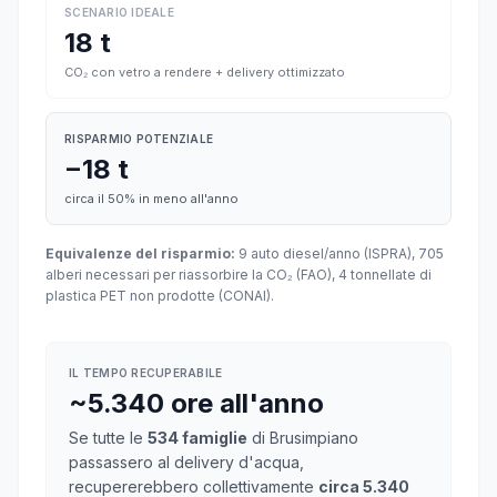
SCENARIO IDEALE
18 t
CO₂ con vetro a rendere + delivery ottimizzato
RISPARMIO POTENZIALE
−18 t
circa il 50% in meno all'anno
Equivalenze del risparmio:
9 auto diesel/anno (ISPRA), 705
alberi necessari per riassorbire la CO₂ (FAO), 4 tonnellate di
plastica PET non prodotte (CONAI).
IL TEMPO RECUPERABILE
~5.340 ore all'anno
Se tutte le
534 famiglie
di Brusimpiano
passassero al delivery d'acqua,
recupererebbero collettivamente
circa 5.340