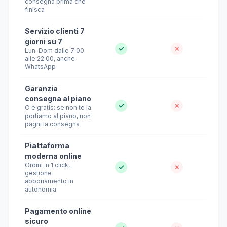
consegna prima che
finisca
Servizio clienti 7
giorni su 7
✓
✗
Lun-Dom dalle 7:00
alle 22:00, anche
WhatsApp
Garanzia
consegna al piano
✓
✗
O è gratis: se non te la
portiamo al piano, non
paghi la consegna
Piattaforma
moderna online
Ordini in 1 click,
✓
✗
gestione
abbonamento in
autonomia
Pagamento online
sicuro