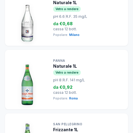
Naturale 1L
Vetro a rendere
pH 6.6
|
R.F. 35 mg/L
da
€0,68
cassa 12 bott.
Popolare:
Milano
PANNA
Naturale 1L
Vetro a rendere
pH 8
|
R.F. 141 mg/L
da
€0,92
cassa 12 bott.
Popolare:
Roma
SAN PELLEGRINO
Frizzante 1L