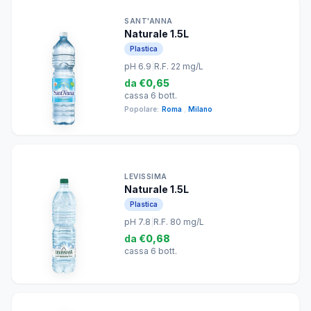
SANT'ANNA
Naturale 1.5L
Plastica
pH 6.9
|
R.F. 22 mg/L
da
€0,65
cassa 6 bott.
Popolare:
Roma
,
Milano
LEVISSIMA
Naturale 1.5L
Plastica
pH 7.8
|
R.F. 80 mg/L
da
€0,68
cassa 6 bott.