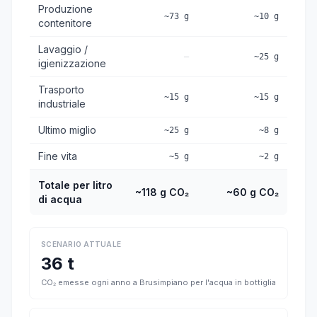
Produzione
~73 g
~10 g
contenitore
Lavaggio /
—
~25 g
igienizzazione
Trasporto
~15 g
~15 g
industriale
Ultimo miglio
~25 g
~8 g
Fine vita
~5 g
~2 g
Totale per litro
~118 g CO₂
~60 g CO₂
di acqua
SCENARIO ATTUALE
36 t
CO₂ emesse ogni anno a Brusimpiano per l'acqua in bottiglia