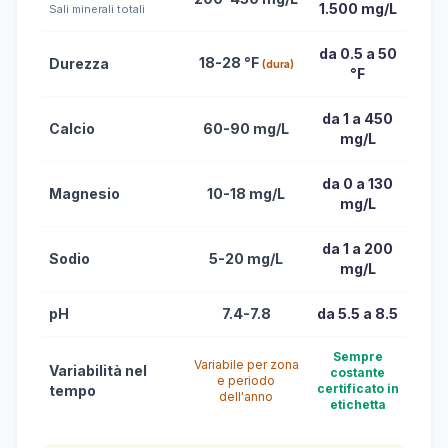
1.500 mg/L
Sali minerali totali
da 0.5 a 50
18-28 °F
Durezza
(dura)
°F
da 1 a 450
Calcio
60-90 mg/L
mg/L
da 0 a 130
Magnesio
10-18 mg/L
mg/L
da 1 a 200
Sodio
5-20 mg/L
mg/L
pH
7.4-7.8
da 5.5 a 8.5
Sempre
Variabile per zona
Variabilità nel
costante
e periodo
certificato in
tempo
dell'anno
etichetta