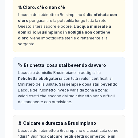
⚗️ Cloro: c'è o non c'è
L'acqua del rubinetto a Brusimpiano
è disinfettata con
cloro
per garantire la potabilità lungo tutta la rete.
Questo altera sapore e odore.
L'acqua minerale a
domicilio Brusimpiano in bottiglia non contiene
cloro
: viene imbottigliata sterile direttamente alla
sorgente.
🏷️ Etichetta: cosa stai bevendo davvero
L'acqua a domicilio Brusimpiano in bottiglia ha
l'etichetta obbligatoria
con tutti i valori certificati al
Ministero della Salute.
Sai sempre cosa stai bevendo.
L'acqua del rubinetto invece varia da zona a zona: i
valori esatti che escono dal tuo rubinetto sono difficili
da conoscere con precisione.
🚿 Calcare e durezza a Brusimpiano
L'acqua del rubinetto a Brusimpiano è classificata come
"dura". Significa
calcare negli elettrodomestici
e un