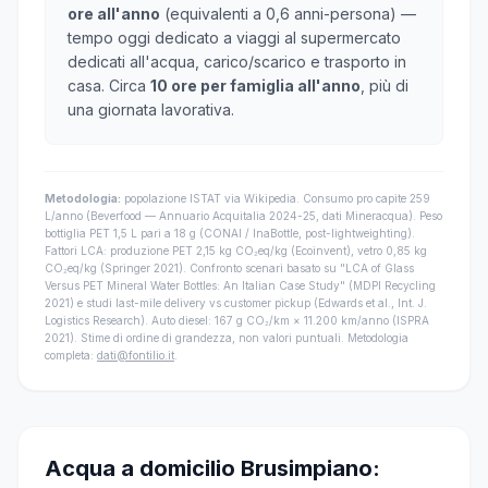
ore all'anno
(equivalenti a 0,6 anni-persona) —
tempo oggi dedicato a viaggi al supermercato
dedicati all'acqua, carico/scarico e trasporto in
casa. Circa
10 ore per famiglia all'anno
, più di
una giornata lavorativa.
Metodologia:
popolazione ISTAT via Wikipedia. Consumo pro capite 259
L/anno (Beverfood — Annuario Acquitalia 2024-25, dati Mineracqua). Peso
bottiglia PET 1,5 L pari a 18 g (CONAI / InaBottle, post-lightweighting).
Fattori LCA: produzione PET 2,15 kg CO₂eq/kg (Ecoinvent), vetro 0,85 kg
CO₂eq/kg (Springer 2021). Confronto scenari basato su "LCA of Glass
Versus PET Mineral Water Bottles: An Italian Case Study" (MDPI Recycling
2021) e studi last-mile delivery vs customer pickup (Edwards et al., Int. J.
Logistics Research). Auto diesel: 167 g CO₂/km × 11.200 km/anno (ISPRA
2021). Stime di ordine di grandezza, non valori puntuali. Metodologia
completa:
dati@fontilio.it
.
Acqua a domicilio Brusimpiano: