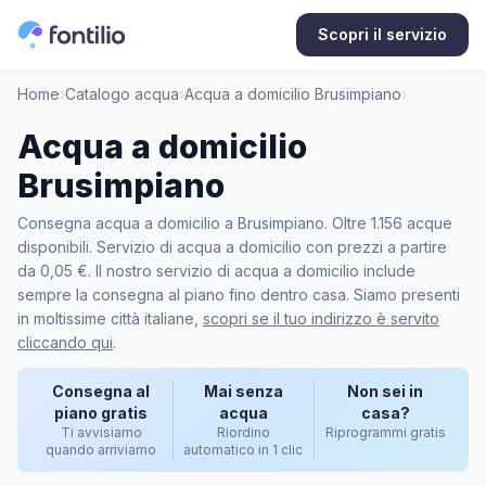
Scopri il servizio
Home
›
Catalogo acqua
›
Acqua a domicilio Brusimpiano
›
Acqua a domicilio
Brusimpiano
Consegna acqua a domicilio a Brusimpiano. Oltre 1.156 acque
disponibili. Servizio di acqua a domicilio con prezzi a partire
da 0,05 €. Il nostro servizio di acqua a domicilio include
sempre la consegna al piano fino dentro casa. Siamo presenti
in moltissime città italiane,
scopri se il tuo indirizzo è servito
cliccando qui
.
Consegna al
Mai senza
Non sei in
piano gratis
acqua
casa?
Ti avvisiamo
Riordino
Riprogrammi gratis
quando arriviamo
automatico in 1 clic