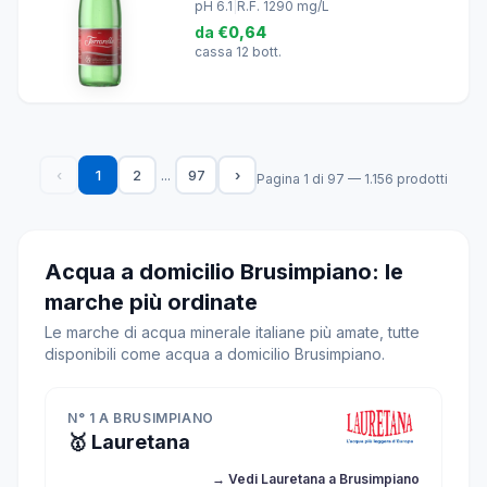
pH 6.1
|
R.F. 1290 mg/L
da
€0,64
cassa 12 bott.
...
‹
1
2
97
›
Pagina 1 di 97 — 1.156 prodotti
Acqua a domicilio Brusimpiano: le
marche più ordinate
Le marche di acqua minerale italiane più amate, tutte
disponibili come acqua a domicilio Brusimpiano.
N° 1 A BRUSIMPIANO
🥇 Lauretana
→ Vedi Lauretana a Brusimpiano