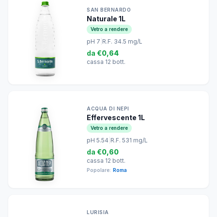
SAN BERNARDO
Naturale 1L
Vetro a rendere
pH 7
|
R.F. 34.5 mg/L
da
€0,64
cassa 12 bott.
ACQUA DI NEPI
Effervescente 1L
Vetro a rendere
pH 5.54
|
R.F. 531 mg/L
da
€0,60
cassa 12 bott.
Popolare:
Roma
LURISIA