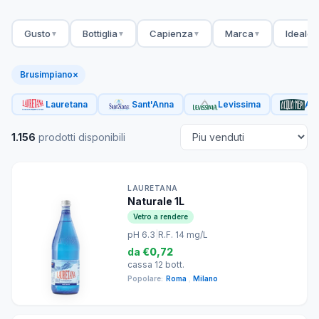
Gusto
Bottiglia
Capienza
Marca
Ideale 
▼
▼
▼
▼
Brusimpiano
×
Lauretana
Sant'Anna
Levissima
Acq
1.156
prodotti disponibili
LAURETANA
Naturale 1L
Vetro a rendere
pH 6.3
|
R.F. 14 mg/L
da
€0,72
cassa 12 bott.
Popolare:
Roma
,
Milano