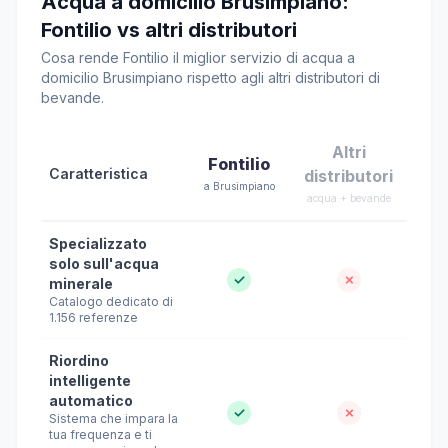
Acqua a domicilio Brusimpiano:
Fontilio vs altri distributori
Cosa rende Fontilio il miglior servizio di acqua a
domicilio Brusimpiano rispetto agli altri distributori di
bevande.
Altri
Fontilio
Caratteristica
distributori
a Brusimpiano
acqua + bevande
Specializzato
solo sull'acqua
✓
✗
minerale
Catalogo dedicato di
1.156 referenze
Riordino
intelligente
automatico
✓
✗
Sistema che impara la
tua frequenza e ti