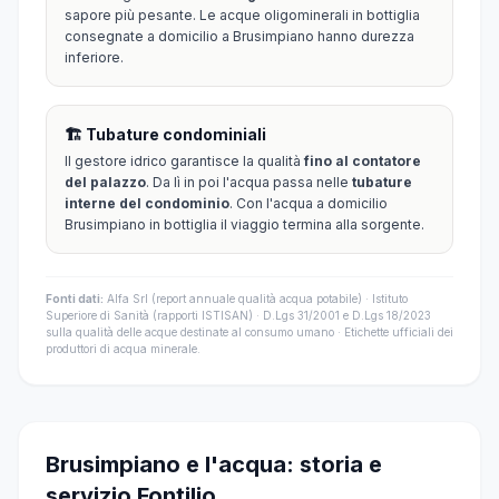
sapore più pesante. Le acque oligominerali in bottiglia
consegnate a domicilio a Brusimpiano hanno durezza
inferiore.
🏗️ Tubature condominiali
Il gestore idrico garantisce la qualità
fino al contatore
del palazzo
. Da lì in poi l'acqua passa nelle
tubature
interne del condominio
. Con l'acqua a domicilio
Brusimpiano in bottiglia il viaggio termina alla sorgente.
Fonti dati:
Alfa Srl (report annuale qualità acqua potabile) · Istituto
Superiore di Sanità (rapporti ISTISAN) · D.Lgs 31/2001 e D.Lgs 18/2023
sulla qualità delle acque destinate al consumo umano · Etichette ufficiali dei
produttori di acqua minerale.
Brusimpiano e l'acqua: storia e
servizio Fontilio