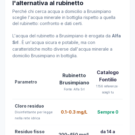
l'alternativa al rubinetto
Perché chi cerca acqua a domicilio a Brusimpiano
sceglie l'acqua minerale in bottiglia rispetto a quella
del rubinetto: confronto e dati certi.
L'acqua del rubinetto a Brusimpiano è erogata da
Alfa
Srl
. È un'acqua sicura e potabile, ma con
caratteristiche molto diverse dall'acqua minerale a
domicilio Brusimpiano in bottiglia.
Catalogo
Rubinetto
Fontilio
Parametro
Brusimpiano
1.156 referenze ·
Fonte: Alfa Srl
scegli tu
Cloro residuo
0.1-0.3 mg/L
Sempre 0
Disinfettante per legge
nella rete idrica
Residuo fisso
da 14 a
200-450 mg/L