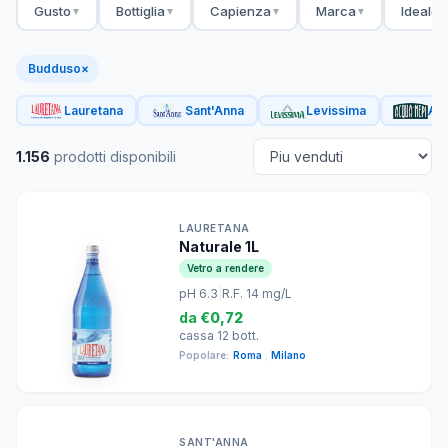
Gusto
Bottiglia
Capienza
Marca
Ideale 
▼
▼
▼
▼
Budduso
×
Lauretana
Sant'Anna
Levissima
Acq
1.156
prodotti disponibili
LAURETANA
Naturale 1L
Vetro a rendere
pH 6.3
|
R.F. 14 mg/L
da
€0,72
cassa 12 bott.
Popolare:
Roma
,
Milano
SANT'ANNA