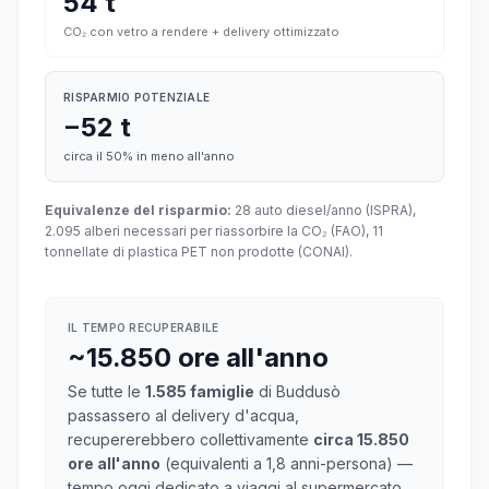
54 t
CO₂ con vetro a rendere + delivery ottimizzato
RISPARMIO POTENZIALE
−52 t
circa il 50% in meno all'anno
Equivalenze del risparmio:
28 auto diesel/anno (ISPRA),
2.095 alberi necessari per riassorbire la CO₂ (FAO), 11
tonnellate di plastica PET non prodotte (CONAI).
IL TEMPO RECUPERABILE
~15.850 ore all'anno
Se tutte le
1.585 famiglie
di Buddusò
passassero al delivery d'acqua,
recupererebbero collettivamente
circa 15.850
ore all'anno
(equivalenti a 1,8 anni-persona) —
tempo oggi dedicato a viaggi al supermercato