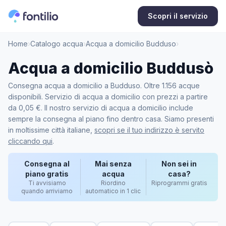
Scopri il servizio
Home
›
Catalogo acqua
›
Acqua a domicilio Budduso
›
Acqua a domicilio Buddusò
Consegna acqua a domicilio a Budduso. Oltre 1.156 acque
disponibili. Servizio di acqua a domicilio con prezzi a partire
da 0,05 €. Il nostro servizio di acqua a domicilio include
sempre la consegna al piano fino dentro casa. Siamo presenti
in moltissime città italiane,
scopri se il tuo indirizzo è servito
cliccando qui
.
Consegna al
Mai senza
Non sei in
piano gratis
acqua
casa?
Ti avvisiamo
Riordino
Riprogrammi gratis
quando arriviamo
automatico in 1 clic