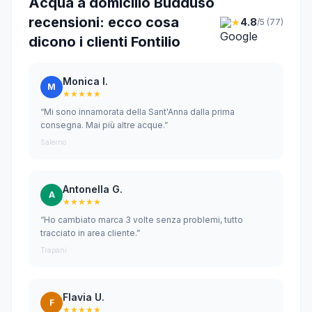
Acqua a domicilio Buddusò
recensioni: ecco cosa
★
4.8
/5 (77)
dicono i clienti Fontilio
Monica I.
M
★★★★★
“Mi sono innamorata della Sant'Anna dalla prima
consegna. Mai più altre acque.”
Salerno
Antonella G.
A
★★★★★
“Ho cambiato marca 3 volte senza problemi, tutto
tracciato in area cliente.”
Trapani
Flavia U.
F
★★★★★