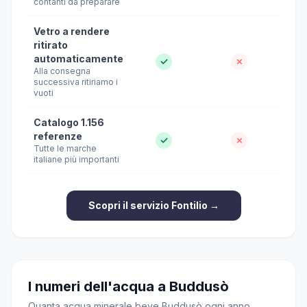
contanti da preparare
Vetro a rendere
ritirato
automaticamente
✓
✗
Alla consegna
successiva ritiriamo i
vuoti
Catalogo 1.156
referenze
✓
✗
Tutte le marche
italiane più importanti
Scopri il servizio Fontilio →
I numeri dell'acqua a Buddusò
Quanta acqua minerale beve Buddusò ogni anno,