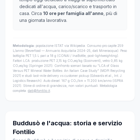
dedicati all'acqua, carico/scarico e trasporto in
casa. Circa
10 ore per famiglia all'anno
, più di
una giornata lavorativa.
Metodologia:
popolazione ISTAT via Wikipedia. Consumo pro capite 259
L/anno (Beverfood — Annuario Acquitalia 2024-25, dati Mineracqua). Peso
bottiglia PET 1,5 L pari a 18 g (CONAI / InaBottle, post-lightweighting).
Fattori LCA: produzione PET 2,15 kg CO₂eq/kg (Ecoinvent), vetro 0,85 kg
CO₂eq/kg (Springer 2021). Confronto scenari basato su "LCA of Glass
Versus PET Mineral Water Bottles: An Italian Case Study" (MDPI Recycling
2021) e studi last-mile delivery vs customer pickup (Edwards et al., Int. J.
Logistics Research). Auto diesel: 167 g CO₂/km × 11.200 km/anno (ISPRA
2021). Stime di ordine di grandezza, non valori puntuali. Metodologia
completa:
dati@fontilio.it
.
Buddusò e l'acqua: storia e servizio
Fontilio