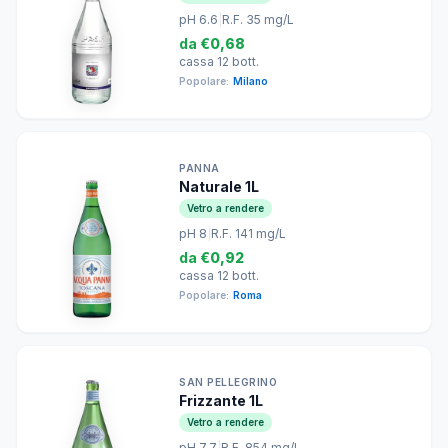
pH 6.6
|
R.F. 35 mg/L
da
€0,68
cassa 12 bott.
Popolare:
Milano
PANNA
Naturale 1L
Vetro a rendere
pH 8
|
R.F. 141 mg/L
da
€0,92
cassa 12 bott.
Popolare:
Roma
SAN PELLEGRINO
Frizzante 1L
Vetro a rendere
pH 7.7
|
R.F. 854 mg/L