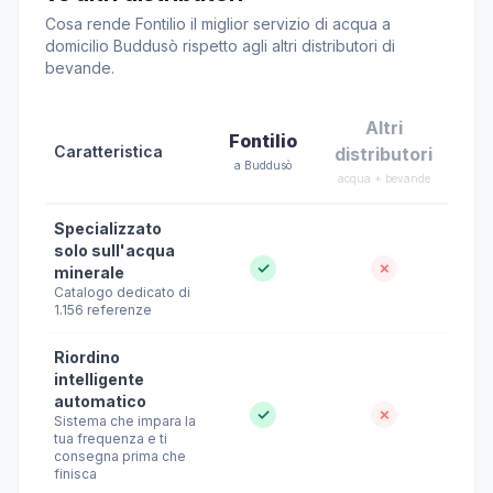
Cosa rende Fontilio il miglior servizio di acqua a
domicilio Buddusò rispetto agli altri distributori di
bevande.
Altri
Fontilio
Caratteristica
distributori
a Buddusò
acqua + bevande
Specializzato
solo sull'acqua
✓
✗
minerale
Catalogo dedicato di
1.156 referenze
Riordino
intelligente
automatico
✓
✗
Sistema che impara la
tua frequenza e ti
consegna prima che
finisca