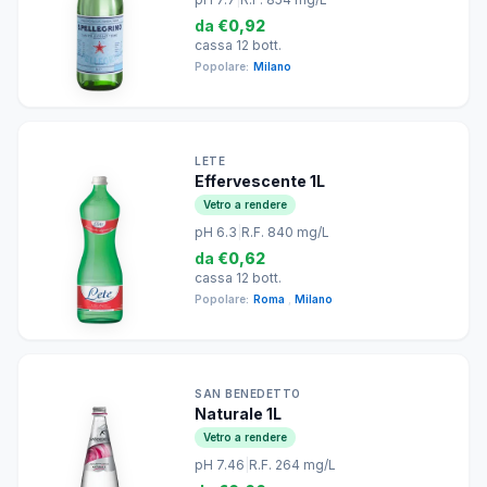
da
€0,92
cassa 12 bott.
Popolare:
Milano
LETE
Effervescente 1L
Vetro a rendere
pH 6.3
|
R.F. 840 mg/L
da
€0,62
cassa 12 bott.
Popolare:
Roma
,
Milano
SAN BENEDETTO
Naturale 1L
Vetro a rendere
pH 7.46
|
R.F. 264 mg/L