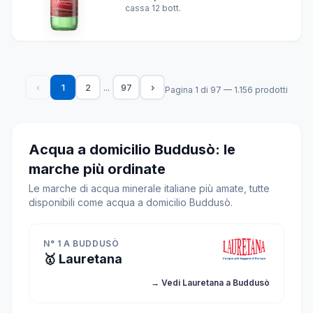
cassa 12 bott.
...
‹
1
2
97
›
Pagina 1 di 97 — 1.156 prodotti
Acqua a domicilio Buddusò: le
marche più ordinate
Le marche di acqua minerale italiane più amate, tutte
disponibili come acqua a domicilio Buddusò.
N° 1 A BUDDUSÒ
🥇 Lauretana
→ Vedi Lauretana a Buddusò