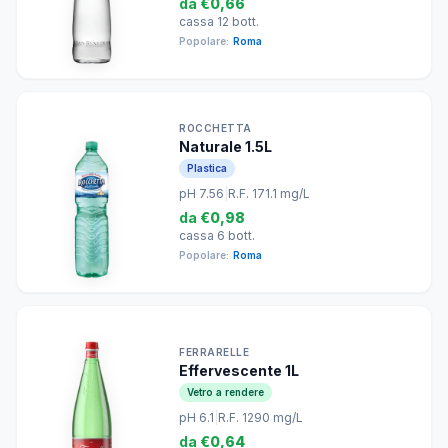
da
€0,66
cassa 12 bott.
Popolare:
Roma
ROCCHETTA
Naturale 1.5L
Plastica
pH 7.56
|
R.F. 171.1 mg/L
da
€0,98
cassa 6 bott.
Popolare:
Roma
FERRARELLE
Effervescente 1L
Vetro a rendere
pH 6.1
|
R.F. 1290 mg/L
da
€0,64