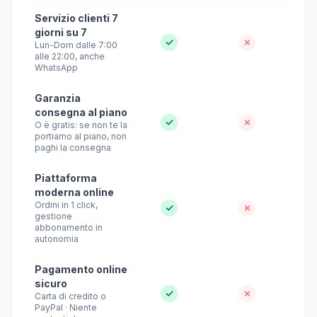
Servizio clienti 7
giorni su 7
✓
✗
Lun-Dom dalle 7:00
alle 22:00, anche
WhatsApp
Garanzia
consegna al piano
✓
✗
O è gratis: se non te la
portiamo al piano, non
paghi la consegna
Piattaforma
moderna online
Ordini in 1 click,
✓
✗
gestione
abbonamento in
autonomia
Pagamento online
sicuro
✓
✗
Carta di credito o
PayPal · Niente