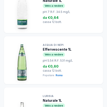
Naturale 1L
Vetro a rendere
pH 7
|
R.F. 34.5 mg/L
da
€0,64
cassa 12 bott.
ACQUA DI NEPI
Effervescente 1L
Vetro a rendere
pH 5.54
|
R.F. 531 mg/L
da
€0,60
cassa 12 bott.
Popolare:
Roma
LURISIA
Naturale 1L
Vetro a rendere