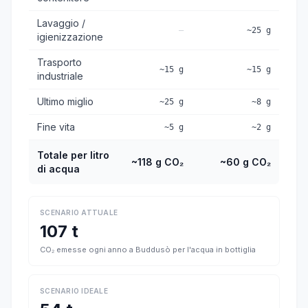
Lavaggio /
—
~25 g
igienizzazione
Trasporto
~15 g
~15 g
industriale
Ultimo miglio
~25 g
~8 g
Fine vita
~5 g
~2 g
Totale per litro
~118 g CO₂
~60 g CO₂
di acqua
SCENARIO ATTUALE
107 t
CO₂ emesse ogni anno a Buddusò per l'acqua in bottiglia
SCENARIO IDEALE