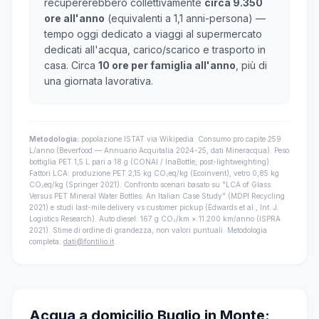
recupererebbero collettivamente
circa 9.350
ore all'anno
(equivalenti a 1,1 anni-persona) —
tempo oggi dedicato a viaggi al supermercato
dedicati all'acqua, carico/scarico e trasporto in
casa. Circa
10 ore per famiglia all'anno
, più di
una giornata lavorativa.
Metodologia:
popolazione ISTAT via Wikipedia. Consumo pro capite 259
L/anno (Beverfood — Annuario Acquitalia 2024-25, dati Mineracqua). Peso
bottiglia PET 1,5 L pari a 18 g (CONAI / InaBottle, post-lightweighting).
Fattori LCA: produzione PET 2,15 kg CO₂eq/kg (Ecoinvent), vetro 0,85 kg
CO₂eq/kg (Springer 2021). Confronto scenari basato su "LCA of Glass
Versus PET Mineral Water Bottles: An Italian Case Study" (MDPI Recycling
2021) e studi last-mile delivery vs customer pickup (Edwards et al., Int. J.
Logistics Research). Auto diesel: 167 g CO₂/km × 11.200 km/anno (ISPRA
2021). Stime di ordine di grandezza, non valori puntuali. Metodologia
completa:
dati@fontilio.it
.
Acqua a domicilio Buglio in Monte: