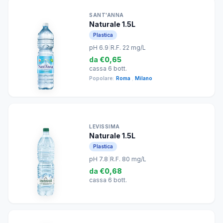
SANT'ANNA
Naturale 1.5L
Plastica
pH 6.9
|
R.F. 22 mg/L
da
€0,65
cassa 6 bott.
Popolare:
Roma
,
Milano
LEVISSIMA
Naturale 1.5L
Plastica
pH 7.8
|
R.F. 80 mg/L
da
€0,68
cassa 6 bott.