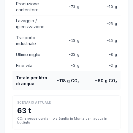
Produzione
~73 g
~10 g
contenitore
Lavaggio /
—
~25 g
igienizzazione
Trasporto
~15 g
~15 g
industriale
Ultimo miglio
~25 g
~8 g
Fine vita
~5 g
~2 g
Totale per litro
~118 g CO₂
~60 g CO₂
di acqua
SCENARIO ATTUALE
63 t
CO₂ emesse ogni anno a Buglio in Monte per l'acqua in
bottiglia