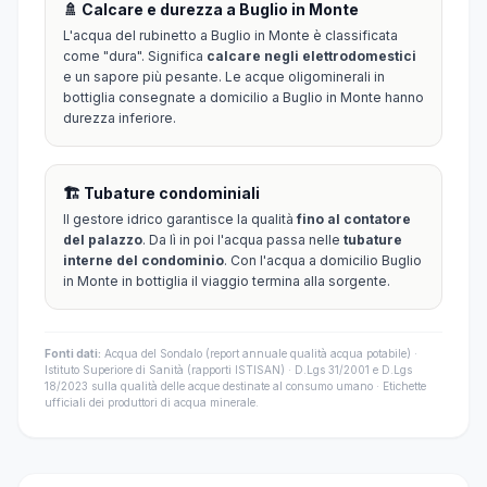
🚿 Calcare e durezza a Buglio in Monte
L'acqua del rubinetto a Buglio in Monte è classificata
come "dura". Significa
calcare negli elettrodomestici
e un sapore più pesante. Le acque oligominerali in
bottiglia consegnate a domicilio a Buglio in Monte hanno
durezza inferiore.
🏗️ Tubature condominiali
Il gestore idrico garantisce la qualità
fino al contatore
del palazzo
. Da lì in poi l'acqua passa nelle
tubature
interne del condominio
. Con l'acqua a domicilio Buglio
in Monte in bottiglia il viaggio termina alla sorgente.
Fonti dati:
Acqua del Sondalo (report annuale qualità acqua potabile) ·
Istituto Superiore di Sanità (rapporti ISTISAN) · D.Lgs 31/2001 e D.Lgs
18/2023 sulla qualità delle acque destinate al consumo umano · Etichette
ufficiali dei produttori di acqua minerale.