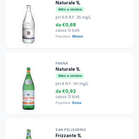
Naturale 1L
Vetro a rendere
pH 6.6
|
R.F. 35 mg/L
da
€0,68
cassa 12 bott.
Popolare:
Milano
PANNA
Naturale 1L
Vetro a rendere
pH 8
|
R.F. 141 mg/L
da
€0,92
cassa 12 bott.
Popolare:
Roma
SAN PELLEGRINO
Frizzante 1L