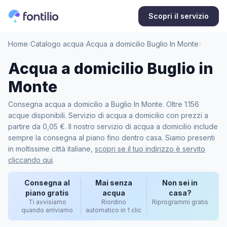
Scopri il servizio
Home
›
Catalogo acqua
›
Acqua a domicilio Buglio In Monte
›
Acqua a domicilio Buglio in
Monte
Consegna acqua a domicilio a Buglio In Monte. Oltre 1.156
acque disponibili. Servizio di acqua a domicilio con prezzi a
partire da 0,05 €. Il nostro servizio di acqua a domicilio include
sempre la consegna al piano fino dentro casa. Siamo presenti
in moltissime città italiane,
scopri se il tuo indirizzo è servito
cliccando qui
.
Consegna al
Mai senza
Non sei in
piano gratis
acqua
casa?
Ti avvisiamo
Riordino
Riprogrammi gratis
quando arriviamo
automatico in 1 clic