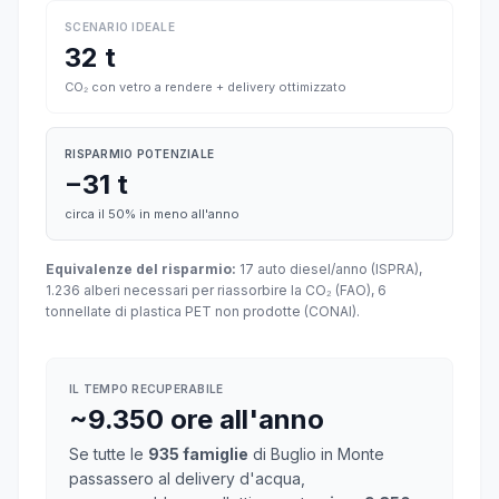
SCENARIO IDEALE
32 t
CO₂ con vetro a rendere + delivery ottimizzato
RISPARMIO POTENZIALE
−31 t
circa il 50% in meno all'anno
Equivalenze del risparmio:
17 auto diesel/anno (ISPRA),
1.236 alberi necessari per riassorbire la CO₂ (FAO), 6
tonnellate di plastica PET non prodotte (CONAI).
IL TEMPO RECUPERABILE
~9.350 ore all'anno
Se tutte le
935 famiglie
di Buglio in Monte
passassero al delivery d'acqua,