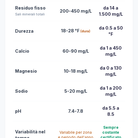
Residuo fisso
da 14 a
200-450 mg/L
1.500 mg/L
Sali minerali totali
da 0.5 a 50
18-28 °F
Durezza
(dura)
°F
da 1 a 450
Calcio
60-90 mg/L
mg/L
da 0 a 130
Magnesio
10-18 mg/L
mg/L
da 1 a 200
Sodio
5-20 mg/L
mg/L
da 5.5 a
pH
7.4-7.8
8.5
Sempre
Variabilità nel
Variabile per zona
costante
e periodo dell'anno
certificato
tempo