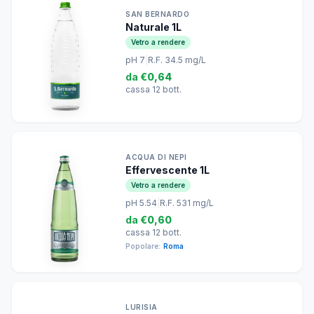
SAN BERNARDO
Naturale 1L
Vetro a rendere
pH 7
|
R.F. 34.5 mg/L
da
€0,64
cassa 12 bott.
ACQUA DI NEPI
Effervescente 1L
Vetro a rendere
pH 5.54
|
R.F. 531 mg/L
da
€0,60
cassa 12 bott.
Popolare:
Roma
LURISIA