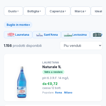
Gusto
Bottiglia
Capienza
Marca
Ideale 
▼
▼
▼
▼
Buglio in monte
×
Lauretana
Sant'Anna
Levissima
Acq
1.156
prodotti disponibili
LAURETANA
Naturale 1L
Vetro a rendere
pH 6.3
|
R.F. 14 mg/L
da
€0,72
cassa 12 bott.
Popolare:
Roma
,
Milano