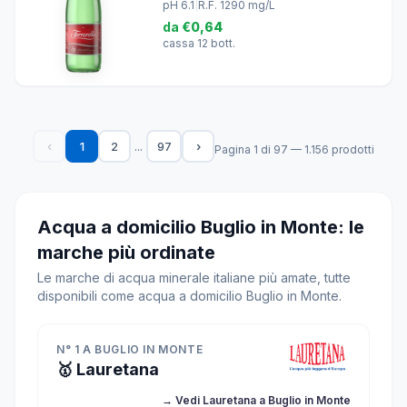
pH 6.1
|
R.F. 1290 mg/L
da
€0,64
cassa 12 bott.
...
‹
1
2
97
›
Pagina 1 di 97 — 1.156 prodotti
Acqua a domicilio Buglio in Monte: le
marche più ordinate
Le marche di acqua minerale italiane più amate, tutte
disponibili come acqua a domicilio Buglio in Monte.
N° 1 A BUGLIO IN MONTE
🥇 Lauretana
→ Vedi Lauretana a Buglio in Monte