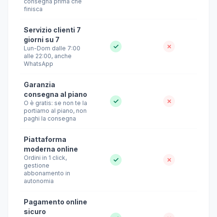
consegna prima che
finisca
Servizio clienti 7
giorni su 7
✓
✗
Lun-Dom dalle 7:00
alle 22:00, anche
WhatsApp
Garanzia
consegna al piano
✓
✗
O è gratis: se non te la
portiamo al piano, non
paghi la consegna
Piattaforma
moderna online
Ordini in 1 click,
✓
✗
gestione
abbonamento in
autonomia
Pagamento online
sicuro