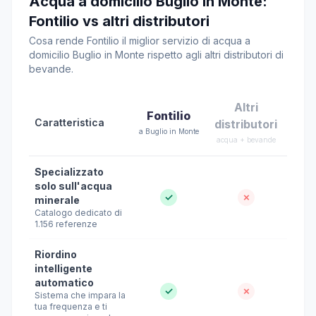
Acqua a domicilio Buglio in Monte:
Fontilio vs altri distributori
Cosa rende Fontilio il miglior servizio di acqua a
domicilio Buglio in Monte rispetto agli altri distributori di
bevande.
Altri
Fontilio
Caratteristica
distributori
a Buglio in Monte
acqua + bevande
Specializzato
solo sull'acqua
✓
✗
minerale
Catalogo dedicato di
1.156 referenze
Riordino
intelligente
automatico
✓
✗
Sistema che impara la
tua frequenza e ti