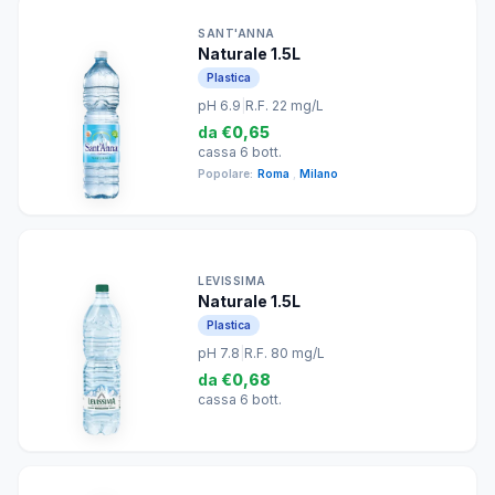
SANT'ANNA
Naturale 1.5L
Plastica
pH 6.9
|
R.F. 22 mg/L
da
€0,65
cassa 6 bott.
Popolare:
Roma
,
Milano
LEVISSIMA
Naturale 1.5L
Plastica
pH 7.8
|
R.F. 80 mg/L
da
€0,68
cassa 6 bott.