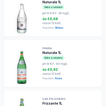
Naturale 1L
Vetro a rendere
pH 6.6
|
R.F. 35 mg/L
da
€0,68
cassa 12 bott.
Popolare:
Milano
PANNA
Naturale 1L
Vetro a rendere
pH 8
|
R.F. 141 mg/L
da
€0,92
cassa 12 bott.
Popolare:
Roma
SAN PELLEGRINO
Frizzante 1L