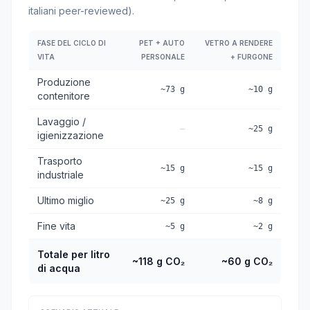
italiani peer-reviewed).
FASE DEL CICLO DI
PET + AUTO
VETRO A RENDERE
VITA
PERSONALE
+ FURGONE
Produzione
~73 g
~10 g
contenitore
Lavaggio /
—
~25 g
igienizzazione
Trasporto
~15 g
~15 g
industriale
Ultimo miglio
~25 g
~8 g
Fine vita
~5 g
~2 g
Totale per litro
~118 g CO₂
~60 g CO₂
di acqua