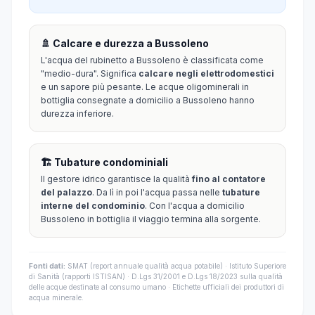
🚿 Calcare e durezza a Bussoleno
L'acqua del rubinetto a Bussoleno è classificata come
"medio-dura". Significa
calcare negli elettrodomestici
e un sapore più pesante. Le acque oligominerali in
bottiglia consegnate a domicilio a Bussoleno hanno
durezza inferiore.
🏗️ Tubature condominiali
Il gestore idrico garantisce la qualità
fino al contatore
del palazzo
. Da lì in poi l'acqua passa nelle
tubature
interne del condominio
. Con l'acqua a domicilio
Bussoleno in bottiglia il viaggio termina alla sorgente.
Fonti dati:
SMAT (report annuale qualità acqua potabile) · Istituto Superiore
di Sanità (rapporti ISTISAN) · D.Lgs 31/2001 e D.Lgs 18/2023 sulla qualità
delle acque destinate al consumo umano · Etichette ufficiali dei produttori di
acqua minerale.