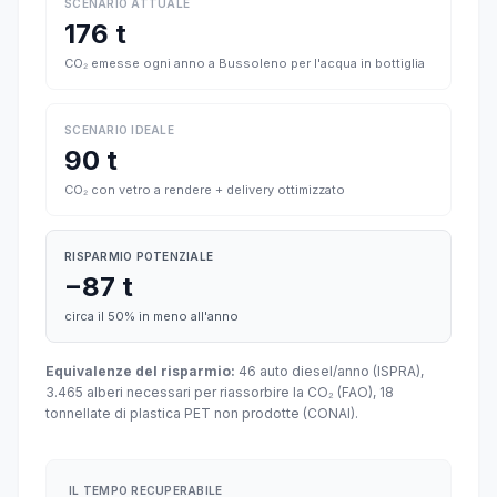
SCENARIO ATTUALE
176 t
CO₂ emesse ogni anno a Bussoleno per l'acqua in bottiglia
SCENARIO IDEALE
90 t
CO₂ con vetro a rendere + delivery ottimizzato
RISPARMIO POTENZIALE
−87 t
circa il 50% in meno all'anno
Equivalenze del risparmio:
46 auto diesel/anno (ISPRA),
3.465 alberi necessari per riassorbire la CO₂ (FAO), 18
tonnellate di plastica PET non prodotte (CONAI).
IL TEMPO RECUPERABILE