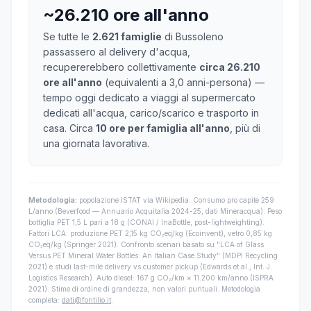
~26.210 ore all'anno
Se tutte le
2.621 famiglie
di Bussoleno
passassero al delivery d'acqua,
recupererebbero collettivamente
circa 26.210
ore all'anno
(equivalenti a 3,0 anni-persona) —
tempo oggi dedicato a viaggi al supermercato
dedicati all'acqua, carico/scarico e trasporto in
casa. Circa
10 ore per famiglia all'anno
, più di
una giornata lavorativa.
Metodologia:
popolazione ISTAT via Wikipedia. Consumo pro capite 259
L/anno (Beverfood — Annuario Acquitalia 2024-25, dati Mineracqua). Peso
bottiglia PET 1,5 L pari a 18 g (CONAI / InaBottle, post-lightweighting).
Fattori LCA: produzione PET 2,15 kg CO₂eq/kg (Ecoinvent), vetro 0,85 kg
CO₂eq/kg (Springer 2021). Confronto scenari basato su "LCA of Glass
Versus PET Mineral Water Bottles: An Italian Case Study" (MDPI Recycling
2021) e studi last-mile delivery vs customer pickup (Edwards et al., Int. J.
Logistics Research). Auto diesel: 167 g CO₂/km × 11.200 km/anno (ISPRA
2021). Stime di ordine di grandezza, non valori puntuali. Metodologia
completa:
dati@fontilio.it
.