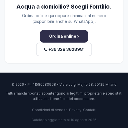
Acqua a domicilio? Scegli Fontilio.
Ordina online qui oppure chiamaci al numero
(disponibile anche su WhatsApp).
Ordina online ›
📞 +39 328 3628981
© 2026 - P.I. 11586580968 - Viale Luigi Majno 28, 20129 Milano
Tutti i marchi riportati appartengono ai legittimi proprietari e sono stati
utilizzati a beneficio del possessore.
Condizioni di Vendita
-
Privacy
-
Contatti
Catalogo aggiornato al 10 agosto 2026