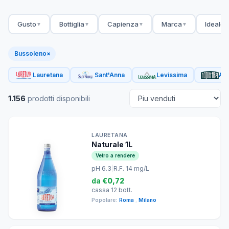
Gusto
Bottiglia
Capienza
Marca
Ideale 
▼
▼
▼
▼
Bussoleno
×
Lauretana
Sant'Anna
Levissima
Acq
1.156
prodotti disponibili
LAURETANA
Naturale 1L
Vetro a rendere
pH 6.3
|
R.F. 14 mg/L
da
€0,72
cassa 12 bott.
Popolare:
Roma
,
Milano