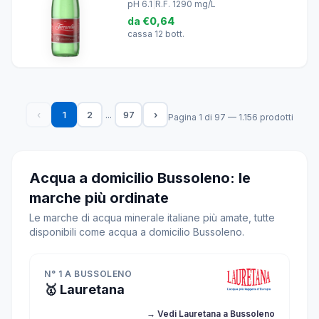
pH 6.1
|
R.F. 1290 mg/L
da
€0,64
cassa 12 bott.
...
‹
1
2
97
›
Pagina 1 di 97 — 1.156 prodotti
Acqua a domicilio Bussoleno: le
marche più ordinate
Le marche di acqua minerale italiane più amate, tutte
disponibili come acqua a domicilio Bussoleno.
N° 1 A BUSSOLENO
🥇 Lauretana
→ Vedi Lauretana a Bussoleno