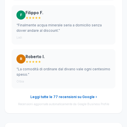
Filippo F.
F
★★★★★
“Finalmente acqua minerale seria a domicilio senza
dover andare al discount.”
Lodi
Roberto I.
R
★★★★★
“La comodità di ordinare dal divano vale ogni centesimo
speso.”
Olbia
Leggi tutte le 77 recensioni su Google ›
Recensioni aggiornate automaticamente da Google Business Profile