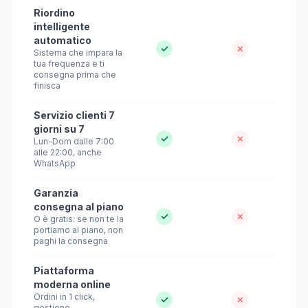
Riordino
intelligente
automatico
✓
✗
Sistema che impara la
tua frequenza e ti
consegna prima che
finisca
Servizio clienti 7
giorni su 7
✓
✗
Lun-Dom dalle 7:00
alle 22:00, anche
WhatsApp
Garanzia
consegna al piano
✓
✗
O è gratis: se non te la
portiamo al piano, non
paghi la consegna
Piattaforma
moderna online
Ordini in 1 click,
✓
✗
gestione