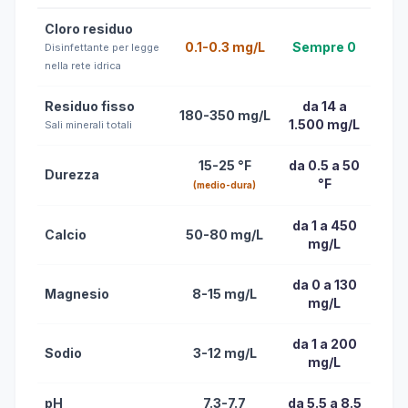
Cloro residuo
0.1-0.3 mg/L
Sempre 0
Disinfettante per legge
nella rete idrica
Residuo fisso
da 14 a
180-350 mg/L
1.500 mg/L
Sali minerali totali
15-25 °F
da 0.5 a 50
Durezza
°F
(medio-dura)
da 1 a 450
Calcio
50-80 mg/L
mg/L
da 0 a 130
Magnesio
8-15 mg/L
mg/L
da 1 a 200
Sodio
3-12 mg/L
mg/L
pH
7.3-7.7
da 5.5 a 8.5