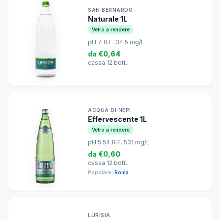
SAN BERNARDO
Naturale 1L
Vetro a rendere
pH 7
|
R.F. 34.5 mg/L
da
€0,64
cassa 12 bott.
ACQUA DI NEPI
Effervescente 1L
Vetro a rendere
pH 5.54
|
R.F. 531 mg/L
da
€0,60
cassa 12 bott.
Popolare:
Roma
LURISIA