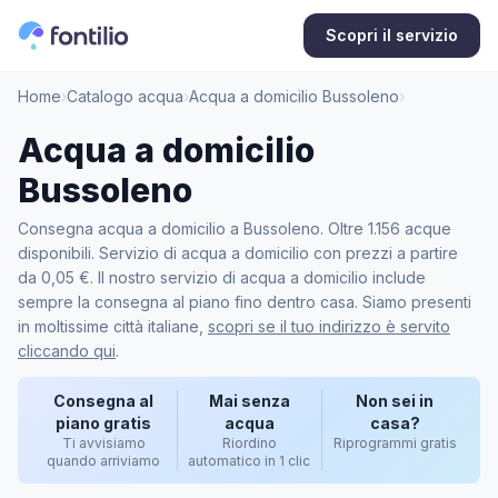
Scopri il servizio
Home
›
Catalogo acqua
›
Acqua a domicilio Bussoleno
›
Acqua a domicilio
Bussoleno
Consegna acqua a domicilio a Bussoleno. Oltre 1.156 acque
disponibili. Servizio di acqua a domicilio con prezzi a partire
da 0,05 €. Il nostro servizio di acqua a domicilio include
sempre la consegna al piano fino dentro casa. Siamo presenti
in moltissime città italiane,
scopri se il tuo indirizzo è servito
cliccando qui
.
Consegna al
Mai senza
Non sei in
piano gratis
acqua
casa?
Ti avvisiamo
Riordino
Riprogrammi gratis
quando arriviamo
automatico in 1 clic