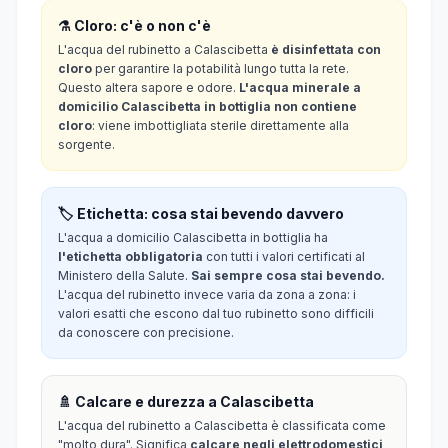
⚗️ Cloro: c'è o non c'è
L'acqua del rubinetto a Calascibetta
è disinfettata con
cloro
per garantire la potabilità lungo tutta la rete.
Questo altera sapore e odore.
L'acqua minerale a
domicilio Calascibetta in bottiglia non contiene
cloro
: viene imbottigliata sterile direttamente alla
sorgente.
🏷️ Etichetta: cosa stai bevendo davvero
L'acqua a domicilio Calascibetta in bottiglia ha
l'etichetta obbligatoria
con tutti i valori certificati al
Ministero della Salute.
Sai sempre cosa stai bevendo.
L'acqua del rubinetto invece varia da zona a zona: i
valori esatti che escono dal tuo rubinetto sono difficili
da conoscere con precisione.
🚿 Calcare e durezza a Calascibetta
L'acqua del rubinetto a Calascibetta è classificata come
"molto dura". Significa
calcare negli elettrodomestici