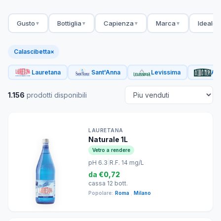
Gusto
Bottiglia
Capienza
Marca
Ideale 
▼
▼
▼
▼
Calascibetta
×
Lauretana
Sant'Anna
Levissima
Acq
1.156
prodotti disponibili
LAURETANA
Naturale 1L
Vetro a rendere
pH 6.3
|
R.F. 14 mg/L
da
€0,72
cassa 12 bott.
Popolare:
Roma
,
Milano