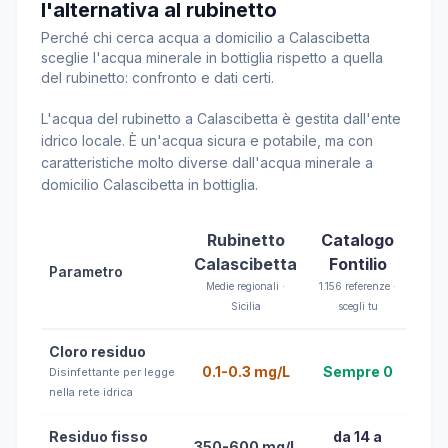
l'alternativa al rubinetto
Perché chi cerca acqua a domicilio a Calascibetta
sceglie l'acqua minerale in bottiglia rispetto a quella
del rubinetto: confronto e dati certi.
L'acqua del rubinetto a Calascibetta è gestita dall'ente
idrico locale. È un'acqua sicura e potabile, ma con
caratteristiche molto diverse dall'acqua minerale a
domicilio Calascibetta in bottiglia.
Rubinetto
Catalogo
Calascibetta
Fontilio
Parametro
Medie regionali ·
1.156 referenze ·
Sicilia
scegli tu
Cloro residuo
0.1-0.3 mg/L
Sempre 0
Disinfettante per legge
nella rete idrica
Residuo fisso
da 14 a
350-600 mg/L