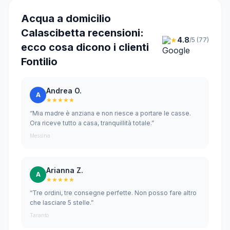
Acqua a domicilio
Calascibetta recensioni:
★
4.8
/5 (77)
ecco cosa dicono i clienti
Fontilio
Andrea O.
A
★★★★★
“Mia madre è anziana e non riesce a portare le casse.
Ora riceve tutto a casa, tranquillità totale.”
Messina
Arianna Z.
A
★★★★★
“Tre ordini, tre consegne perfette. Non posso fare altro
che lasciare 5 stelle.”
Taranto