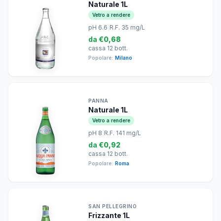
Naturale 1L
Vetro a rendere
pH 6.6
|
R.F. 35 mg/L
da
€0,68
cassa 12 bott.
Popolare:
Milano
PANNA
Naturale 1L
Vetro a rendere
pH 8
|
R.F. 141 mg/L
da
€0,92
cassa 12 bott.
Popolare:
Roma
SAN PELLEGRINO
Frizzante 1L