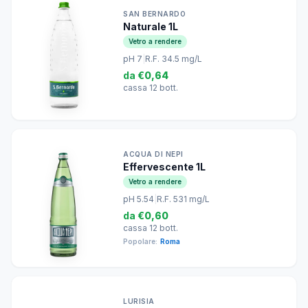
SAN BERNARDO
Naturale 1L
Vetro a rendere
pH 7
|
R.F. 34.5 mg/L
da
€0,64
cassa 12 bott.
ACQUA DI NEPI
Effervescente 1L
Vetro a rendere
pH 5.54
|
R.F. 531 mg/L
da
€0,60
cassa 12 bott.
Popolare:
Roma
LURISIA