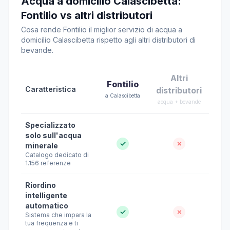
Acqua a domicilio Calascibetta:
Fontilio vs altri distributori
Cosa rende Fontilio il miglior servizio di acqua a
domicilio Calascibetta rispetto agli altri distributori di
bevande.
Altri
Fontilio
Caratteristica
distributori
a Calascibetta
acqua + bevande
Specializzato
solo sull'acqua
✓
✗
minerale
Catalogo dedicato di
1.156 referenze
Riordino
intelligente
automatico
✓
✗
Sistema che impara la
tua frequenza e ti