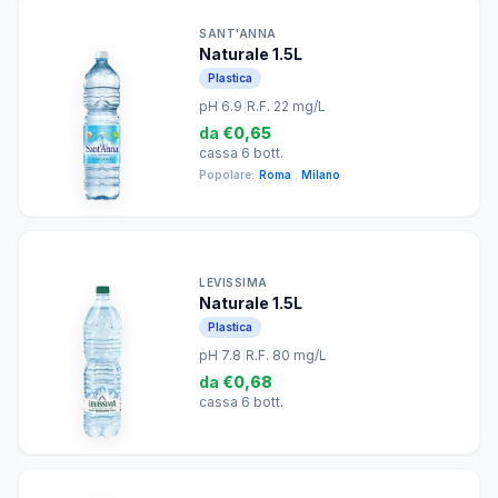
SANT'ANNA
Naturale 1.5L
Plastica
pH 6.9
|
R.F. 22 mg/L
da
€0,65
cassa 6 bott.
Popolare:
Roma
,
Milano
LEVISSIMA
Naturale 1.5L
Plastica
pH 7.8
|
R.F. 80 mg/L
da
€0,68
cassa 6 bott.