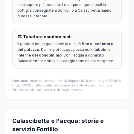
e un sapore più pesante. Le acque oligominerali in
bottiglia consegnate a domicilio a Calascibetta hanno
durezza inferiore.
🏗️ Tubature condominiali
Il gestore idrico garantisce la qualità
fino al contatore
del palazzo
. Da lì in poi l'acqua passa nelle
tubature
interne del condominio
. Con l'acqua a domicilio
Calascibetta in bottiglia il viaggio termina alla sorgente.
Fonti dati:
Istituto Superiore di Sanità (rapporti ISTISAN) · D.Lgs 31/2001 e
D.Lgs 18/2023 sulla qualità delle acque destinate al consumo umano ·
Etichette ufficiali dei produttori di acqua minerale.
Calascibetta e l'acqua: storia e
servizio Fontilio