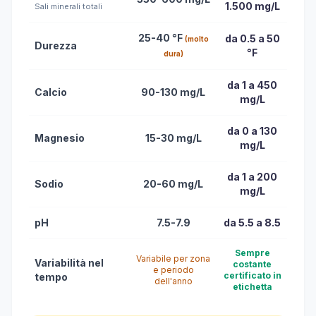
1.500 mg/L
Sali minerali totali
25-40 °F
da 0.5 a 50
(molto
Durezza
°F
dura)
da 1 a 450
Calcio
90-130 mg/L
mg/L
da 0 a 130
Magnesio
15-30 mg/L
mg/L
da 1 a 200
Sodio
20-60 mg/L
mg/L
pH
7.5-7.9
da 5.5 a 8.5
Sempre
Variabile per zona
Variabilità nel
costante
e periodo
certificato in
tempo
dell'anno
etichetta