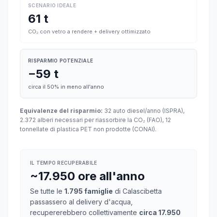
SCENARIO IDEALE
61 t
CO₂ con vetro a rendere + delivery ottimizzato
RISPARMIO POTENZIALE
−59 t
circa il 50% in meno all'anno
Equivalenze del risparmio:
32 auto diesel/anno (ISPRA),
2.372 alberi necessari per riassorbire la CO₂ (FAO), 12
tonnellate di plastica PET non prodotte (CONAI).
IL TEMPO RECUPERABILE
~17.950 ore all'anno
Se tutte le
1.795 famiglie
di Calascibetta
passassero al delivery d'acqua,
recupererebbero collettivamente
circa 17.950