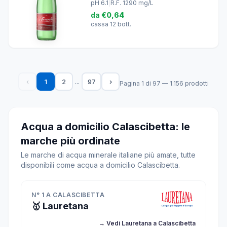
pH 6.1
|
R.F. 1290 mg/L
da
€0,64
cassa 12 bott.
...
‹
1
2
97
›
Pagina 1 di 97 — 1.156 prodotti
Acqua a domicilio Calascibetta: le
marche più ordinate
Le marche di acqua minerale italiane più amate, tutte
disponibili come acqua a domicilio Calascibetta.
N° 1 A CALASCIBETTA
🥇 Lauretana
→ Vedi Lauretana a Calascibetta