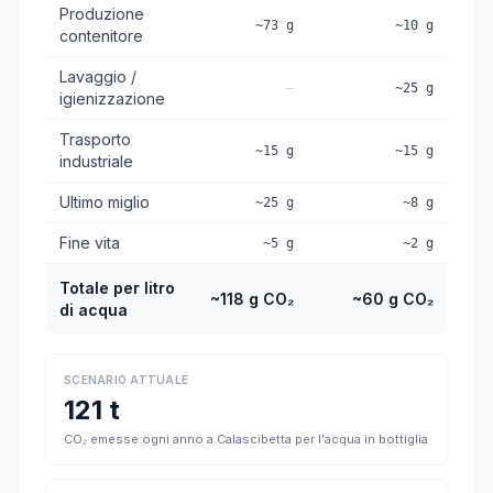
Produzione
~73 g
~10 g
contenitore
Lavaggio /
—
~25 g
igienizzazione
Trasporto
~15 g
~15 g
industriale
Ultimo miglio
~25 g
~8 g
Fine vita
~5 g
~2 g
Totale per litro
~118 g CO₂
~60 g CO₂
di acqua
SCENARIO ATTUALE
121 t
CO₂ emesse ogni anno a Calascibetta per l'acqua in bottiglia