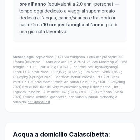
ore all'anno
(equivalenti a 2,0 anni-persona) —
tempo oggi dedicato a viaggi al supermercato
dedicati all'acqua, carico/scarico e trasporto in
casa. Circa
10 ore per famiglia all'anno
, più di
una giornata lavorativa.
Metodologia:
popolazione ISTAT via Wikipedia. Consumo pro capite 259
L/anno (Beverfood — Annuario Acquitalia 2024-25, dati Mineracqua). Peso
bottiglia PET 1,5 L pari a 18 g (CONAI / InaBottle, post-lightweighting).
Fattori LCA: produzione PET 2,15 kg CO₂eq/kg (Ecoinvent), vetro 0,85 kg
CO₂eq/kg (Springer 2021). Confronto scenari basato su "LCA of Glass
Versus PET Mineral Water Bottles: An Italian Case Study" (MDPI Recycling
2021) e studi last-mile delivery vs customer pickup (Edwards et al., Int. J.
Logistics Research). Auto diesel: 167 g CO₂/km × 11.200 km/anno (ISPRA
2021). Stime di ordine di grandezza, non valori puntuali. Metodologia
completa:
dati@fontilio.it
.
Acqua a domicilio Calascibetta: