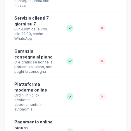
consegna prima che
finisca
Servizio clienti 7
giorni su 7
✓
✗
Lun-Dom dalle 7:00
alle 22:00, anche
WhatsApp
Garanzia
consegna al piano
✓
✗
O è gratis: se non te la
portiamo al piano, non
paghi la consegna
Piattaforma
moderna online
Ordini in 1 click,
✓
✗
gestione
abbonamento in
autonomia
Pagamento online
sicuro