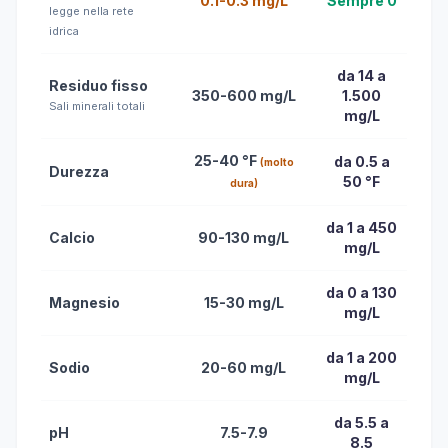
0.1-0.3 mg/L
Sempre 0
legge nella rete
idrica
da 14 a
Residuo fisso
350-600 mg/L
1.500
Sali minerali totali
mg/L
25-40 °F
da 0.5 a
(molto
Durezza
50 °F
dura)
da 1 a 450
Calcio
90-130 mg/L
mg/L
da 0 a 130
Magnesio
15-30 mg/L
mg/L
da 1 a 200
Sodio
20-60 mg/L
mg/L
da 5.5 a
pH
7.5-7.9
8.5