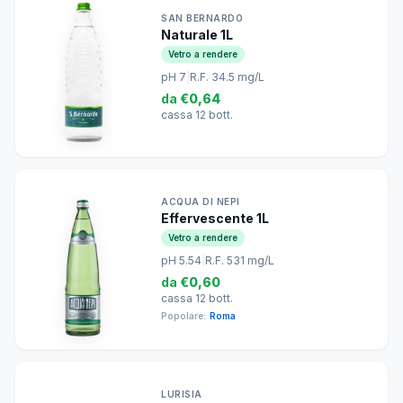
SAN BERNARDO
Naturale 1L
Vetro a rendere
pH 7
|
R.F. 34.5 mg/L
da
€0,64
cassa 12 bott.
ACQUA DI NEPI
Effervescente 1L
Vetro a rendere
pH 5.54
|
R.F. 531 mg/L
da
€0,60
cassa 12 bott.
Popolare:
Roma
LURISIA