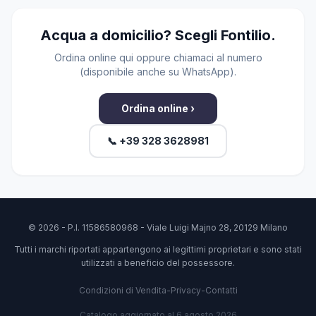
Acqua a domicilio? Scegli Fontilio.
Ordina online qui oppure chiamaci al numero
(disponibile anche su WhatsApp).
Ordina online ›
📞 +39 328 3628981
© 2026 - P.I. 11586580968 - Viale Luigi Majno 28, 20129 Milano
Tutti i marchi riportati appartengono ai legittimi proprietari e sono stati
utilizzati a beneficio del possessore.
Condizioni di Vendita
-
Privacy
-
Contatti
Catalogo aggiornato al 6 agosto 2026