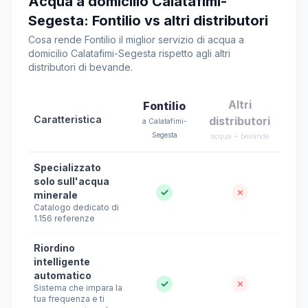
Acqua a domicilio Calatafimi-
Segesta: Fontilio vs altri distributori
Cosa rende Fontilio il miglior servizio di acqua a
domicilio Calatafimi-Segesta rispetto agli altri
distributori di bevande.
Altri
Fontilio
Caratteristica
distributori
a Calatafimi-
Segesta
acqua + bevande
Specializzato
solo sull'acqua
✓
✗
minerale
Catalogo dedicato di
1.156 referenze
Riordino
intelligente
automatico
✓
✗
Sistema che impara la
tua frequenza e ti