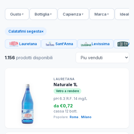
Gusto
Bottiglia
Capienza
Marca
Ideale 
▼
▼
▼
▼
Calatafimi segesta
×
Lauretana
Sant'Anna
Levissima
Acq
1.156
prodotti disponibili
LAURETANA
Naturale 1L
Vetro a rendere
pH 6.3
|
R.F. 14 mg/L
da
€0,72
cassa 12 bott.
Popolare:
Roma
,
Milano