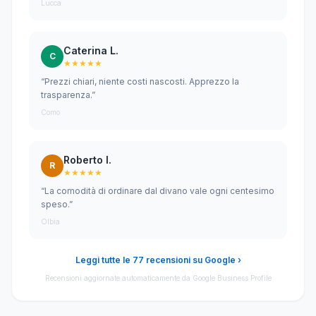
Lucca
Caterina L.
C
★★★★★
“Prezzi chiari, niente costi nascosti. Apprezzo la
trasparenza.”
Como
Roberto I.
R
★★★★★
“La comodità di ordinare dal divano vale ogni centesimo
speso.”
Olbia
Leggi tutte le 77 recensioni su Google ›
Recensioni aggiornate automaticamente da Google Business Profile