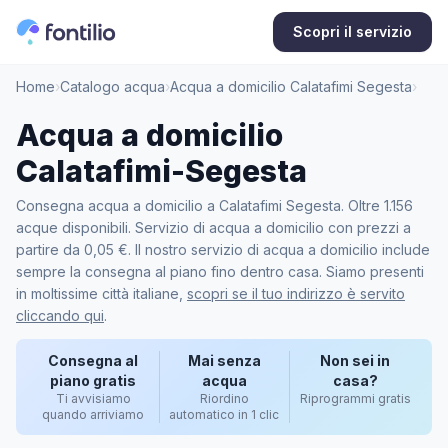
Scopri il servizio
Home
›
Catalogo acqua
›
Acqua a domicilio Calatafimi Segesta
›
Acqua a domicilio
Calatafimi-Segesta
Consegna acqua a domicilio a Calatafimi Segesta. Oltre 1.156
acque disponibili. Servizio di acqua a domicilio con prezzi a
partire da 0,05 €. Il nostro servizio di acqua a domicilio include
sempre la consegna al piano fino dentro casa. Siamo presenti
in moltissime città italiane,
scopri se il tuo indirizzo è servito
cliccando qui
.
Consegna al
Mai senza
Non sei in
piano gratis
acqua
casa?
Ti avvisiamo
Riordino
Riprogrammi gratis
quando arriviamo
automatico in 1 clic