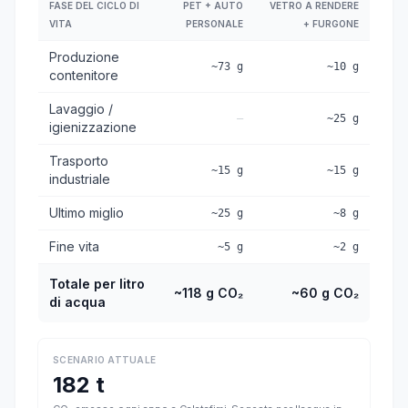
FASE DEL CICLO DI
PET + AUTO
VETRO A RENDERE
VITA
PERSONALE
+ FURGONE
Produzione
~73 g
~10 g
contenitore
Lavaggio /
—
~25 g
igienizzazione
Trasporto
~15 g
~15 g
industriale
Ultimo miglio
~25 g
~8 g
Fine vita
~5 g
~2 g
Totale per litro
~118 g CO₂
~60 g CO₂
di acqua
SCENARIO ATTUALE
182 t