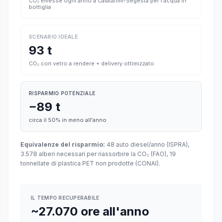
CO₂ emesse ogni anno a Calatafimi-Segesta per l'acqua in
bottiglia
SCENARIO IDEALE
93 t
CO₂ con vetro a rendere + delivery ottimizzato
RISPARMIO POTENZIALE
−89 t
circa il 50% in meno all'anno
Equivalenze del risparmio:
48 auto diesel/anno (ISPRA),
3.578 alberi necessari per riassorbire la CO₂ (FAO), 19
tonnellate di plastica PET non prodotte (CONAI).
IL TEMPO RECUPERABILE
~27.070 ore all'anno