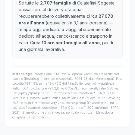
Se tutte le
2.707 famiglie
di Calatafimi-Segesta
passassero al delivery d'acqua,
recupererebbero collettivamente
circa 27.070
ore all'anno
(equivalenti a 3,1 anni-persona) —
tempo oggi dedicato a viaggi al supermercato
dedicati all'acqua, carico/scarico e trasporto in
casa. Circa
10 ore per famiglia all'anno
, più di
una giornata lavorativa.
Metodologia:
popolazione ISTAT via Wikipedia. Consumo pro capite 259
L/anno (Beverfood — Annuario Acquitalia 2024-25, dati Mineracqua). Peso
bottiglia PET 1,5 L pari a 18 g (CONAI / InaBottle, post-lightweighting).
Fattori LCA: produzione PET 2,15 kg CO₂eq/kg (Ecoinvent), vetro 0,85 kg
CO₂eq/kg (Springer 2021). Confronto scenari basato su "LCA of Glass
Versus PET Mineral Water Bottles: An Italian Case Study" (MDPI Recycling
2021) e studi last-mile delivery vs customer pickup (Edwards et al., Int. J.
Logistics Research). Auto diesel: 167 g CO₂/km × 11.200 km/anno (ISPRA
2021). Stime di ordine di grandezza, non valori puntuali. Metodologia
completa:
dati@fontilio.it
.