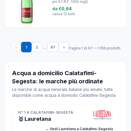
pH 6.1
|
R.F. 1290 mg/L
da
€0,64
cassa 12 bott.
...
‹
1
2
97
›
Pagina 1 di 97 — 1.156 prodotti
Acqua a domicilio Calatafimi-
Segesta: le marche più ordinate
Le marche di acqua minerale italiane più amate, tutte
disponibili come acqua a domicilio Calatafimi-Segesta.
N° 1 A CALATAFIMI-SEGESTA
🥇 Lauretana
→ Vedi Lauretana a Calatafimi-Segesta