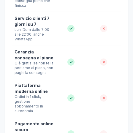
consegna prima che
finisca
Servizio clienti 7
giorni su 7
✓
✗
Lun-Dom dalle 7:00
alle 22:00, anche
WhatsApp
Garanzia
consegna al piano
✓
✗
O è gratis: se non te la
portiamo al piano, non
paghi la consegna
Piattaforma
moderna online
Ordini in 1 click,
✓
✗
gestione
abbonamento in
autonomia
Pagamento online
sicuro