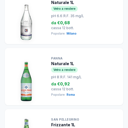
Naturale 1L
Vetro a rendere
pH 6.6
|
R.F. 35 mg/L
da
€0,68
cassa 12 bott.
Popolare:
Milano
PANNA
Naturale 1L
Vetro a rendere
pH 8
|
R.F. 141 mg/L
da
€0,92
cassa 12 bott.
Popolare:
Roma
SAN PELLEGRINO
Frizzante 1L