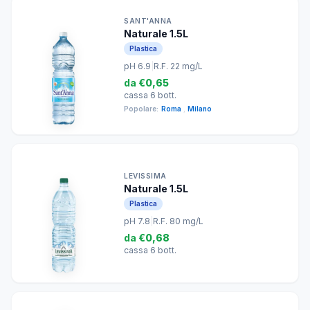
SANT'ANNA
Naturale 1.5L
Plastica
pH 6.9
|
R.F. 22 mg/L
da
€0,65
cassa 6 bott.
Popolare:
Roma
,
Milano
LEVISSIMA
Naturale 1.5L
Plastica
pH 7.8
|
R.F. 80 mg/L
da
€0,68
cassa 6 bott.