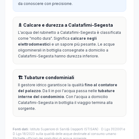
da conoscere con precisione.
🚿 Calcare e durezza a Calatafimi-Segesta
L'acqua del rubinetto a Calatafimi-Segesta è classificata
come "molto dura". Significa
calcare negli
elettrodomestici
e un sapore più pesante. Le acque
oligominerali in bottiglia consegnate a domicilio a
Calatafimi-Segesta hanno durezza inferiore.
🏗️ Tubature condominiali
Il gestore idrico garantisce la qualità
fino al contatore
del palazzo
. Da lì in poi l'acqua passa nelle
tubature
interne del condominio
. Con l'acqua a domicilio
Calatafimi-Segesta in bottiglia il viaggio termina alla
sorgente.
Fonti dati:
Istituto Superiore di Sanità (rapporti ISTISAN) · D.Lgs 31/2001 e
D.Lgs 18/2023 sulla qualità delle acque destinate al consumo umano ·
Etichette ufficiali dei produttori di acqua minerale.