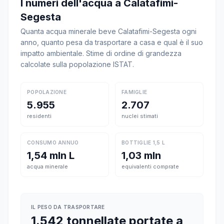
I numeri dell'acqua a Calatafimi-
Segesta
Quanta acqua minerale beve Calatafimi-Segesta ogni
anno, quanto pesa da trasportare a casa e qual è il suo
impatto ambientale. Stime di ordine di grandezza
calcolate sulla popolazione ISTAT.
POPOLAZIONE
FAMIGLIE
5.955
2.707
residenti
nuclei stimati
CONSUMO ANNUO
BOTTIGLIE 1,5 L
1,54 mln L
1,03 mln
acqua minerale
equivalenti comprate
IL PESO DA TRASPORTARE
1.542 tonnellate portate a