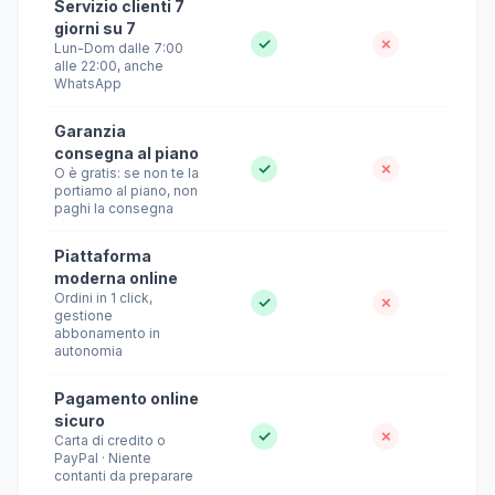
Servizio clienti 7
giorni su 7
✓
✗
Lun-Dom dalle 7:00
alle 22:00, anche
WhatsApp
Garanzia
consegna al piano
✓
✗
O è gratis: se non te la
portiamo al piano, non
paghi la consegna
Piattaforma
moderna online
Ordini in 1 click,
✓
✗
gestione
abbonamento in
autonomia
Pagamento online
sicuro
✓
✗
Carta di credito o
PayPal · Niente
contanti da preparare