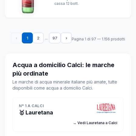
cassa 12 bott.
...
‹
1
2
97
›
Pagina 1 di 97 — 1.156 prodotti
Acqua a domicilio Calci: le marche
più ordinate
Le marche di acqua minerale italiane più amate, tutte
disponibili come acqua a domicilio Calci.
N° 1 A CALCI
🥇 Lauretana
→ Vedi Lauretana a Calci