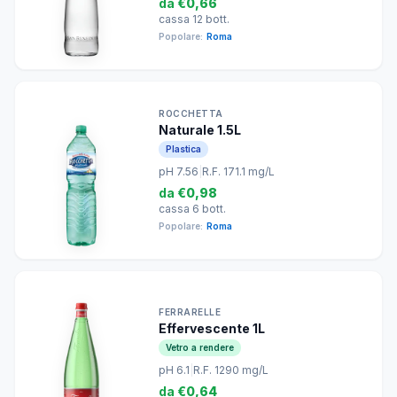
da
€0,66
cassa 12 bott.
Popolare:
Roma
ROCCHETTA
Naturale 1.5L
Plastica
pH 7.56
|
R.F. 171.1 mg/L
da
€0,98
cassa 6 bott.
Popolare:
Roma
FERRARELLE
Effervescente 1L
Vetro a rendere
pH 6.1
|
R.F. 1290 mg/L
da
€0,64