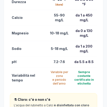
Durezza
°F
(dura)
55-90
da 1 a 450
Calcio
mg/L
mg/L
da 0 a 130
Magnesio
10-18 mg/L
mg/L
da 1 a 200
Sodio
5-18 mg/L
mg/L
pH
7.2-7.6
da 5.5 a 8.5
Variabile per
Sempre
Variabilità nel
zona
costante
e periodo
certificato in
tempo
dell'anno
etichetta
⚗️ Cloro: c'è o non c'è
L'acqua del rubinetto a Calci
è disinfettata con cloro