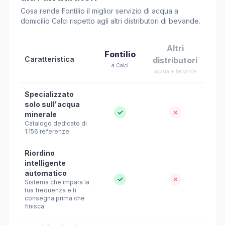
Cosa rende Fontilio il miglior servizio di acqua a
domicilio Calci rispetto agli altri distributori di bevande.
Altri
Fontilio
Caratteristica
distributori
a Calci
acqua + bevande
Specializzato
solo sull'acqua
✓
✗
minerale
Catalogo dedicato di
1.156 referenze
Riordino
intelligente
automatico
✓
✗
Sistema che impara la
tua frequenza e ti
consegna prima che
finisca