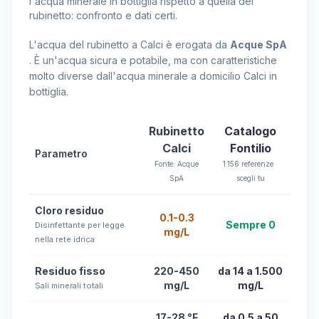
l'acqua minerale in bottiglia rispetto a quella del
rubinetto: confronto e dati certi.
L'acqua del rubinetto a Calci è erogata da
Acque SpA
. È un'acqua sicura e potabile, ma con caratteristiche
molto diverse dall'acqua minerale a domicilio Calci in
bottiglia.
Rubinetto
Catalogo
Calci
Fontilio
Parametro
Fonte: Acque
1.156 referenze ·
SpA
scegli tu
Cloro residuo
0.1-0.3
Sempre 0
Disinfettante per legge
mg/L
nella rete idrica
Residuo fisso
220-450
da 14 a 1.500
mg/L
mg/L
Sali minerali totali
17-28 °F
da 0.5 a 50