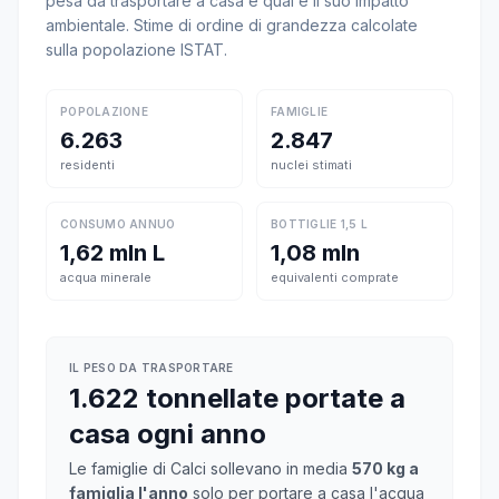
pesa da trasportare a casa e qual è il suo impatto
ambientale. Stime di ordine di grandezza calcolate
sulla popolazione ISTAT.
POPOLAZIONE
FAMIGLIE
6.263
2.847
residenti
nuclei stimati
CONSUMO ANNUO
BOTTIGLIE 1,5 L
1,62 mln L
1,08 mln
acqua minerale
equivalenti comprate
IL PESO DA TRASPORTARE
1.622 tonnellate portate a
casa ogni anno
Le famiglie di Calci sollevano in media
570 kg a
famiglia l'anno
solo per portare a casa l'acqua