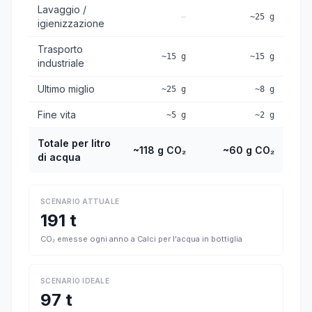
Lavaggio /
—
~25 g
igienizzazione
Trasporto
~15 g
~15 g
industriale
Ultimo miglio
~25 g
~8 g
Fine vita
~5 g
~2 g
Totale per litro
~118 g CO₂
~60 g CO₂
di acqua
SCENARIO ATTUALE
191 t
CO₂ emesse ogni anno a Calci per l'acqua in bottiglia
SCENARIO IDEALE
97 t