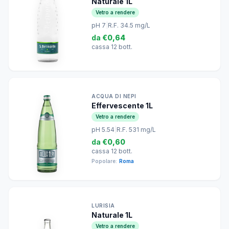
Naturale 1L
Vetro a rendere
pH 7
|
R.F. 34.5 mg/L
da
€0,64
cassa 12 bott.
ACQUA DI NEPI
Effervescente 1L
Vetro a rendere
pH 5.54
|
R.F. 531 mg/L
da
€0,60
cassa 12 bott.
Popolare:
Roma
LURISIA
Naturale 1L
Vetro a rendere