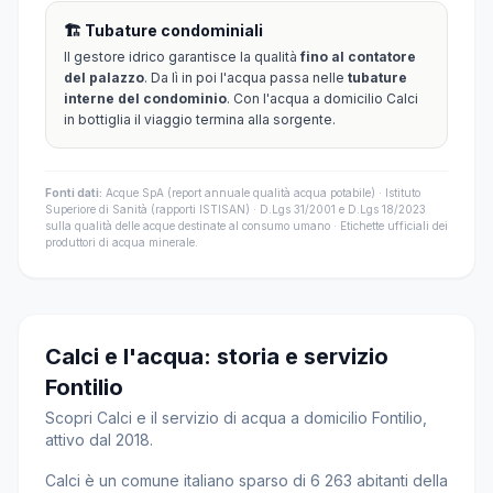
🏗️ Tubature condominiali
Il gestore idrico garantisce la qualità
fino al contatore
del palazzo
. Da lì in poi l'acqua passa nelle
tubature
interne del condominio
. Con l'acqua a domicilio Calci
in bottiglia il viaggio termina alla sorgente.
Fonti dati:
Acque SpA (report annuale qualità acqua potabile) · Istituto
Superiore di Sanità (rapporti ISTISAN) · D.Lgs 31/2001 e D.Lgs 18/2023
sulla qualità delle acque destinate al consumo umano · Etichette ufficiali dei
produttori di acqua minerale.
Calci e l'acqua: storia e servizio
Fontilio
Scopri Calci e il servizio di acqua a domicilio Fontilio,
attivo dal 2018.
Calci è un comune italiano sparso di 6 263 abitanti della