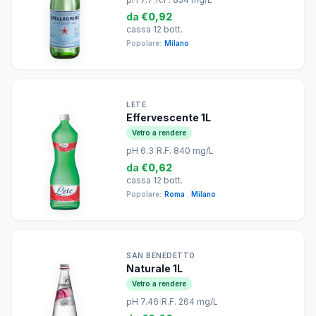
da
€0,92
cassa 12 bott.
Popolare:
Milano
LETE
Effervescente 1L
Vetro a rendere
pH 6.3
|
R.F. 840 mg/L
da
€0,62
cassa 12 bott.
Popolare:
Roma
,
Milano
SAN BENEDETTO
Naturale 1L
Vetro a rendere
pH 7.46
|
R.F. 264 mg/L