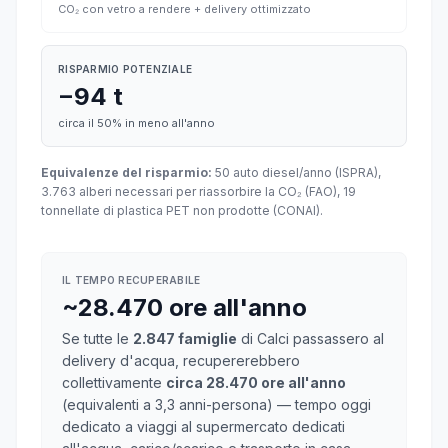
CO₂ con vetro a rendere + delivery ottimizzato
RISPARMIO POTENZIALE
−94 t
circa il 50% in meno all'anno
Equivalenze del risparmio:
50 auto diesel/anno (ISPRA),
3.763 alberi necessari per riassorbire la CO₂ (FAO), 19
tonnellate di plastica PET non prodotte (CONAI).
IL TEMPO RECUPERABILE
~28.470 ore all'anno
Se tutte le
2.847 famiglie
di Calci passassero al
delivery d'acqua, recupererebbero
collettivamente
circa 28.470 ore all'anno
(equivalenti a 3,3 anni-persona) — tempo oggi
dedicato a viaggi al supermercato dedicati