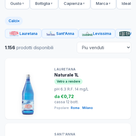
Gusto
Bottiglia
Capienza
Marca
Ideale 
▼
▼
▼
▼
Calci
×
Lauretana
Sant'Anna
Levissima
Acq
1.156
prodotti disponibili
LAURETANA
Naturale 1L
Vetro a rendere
pH 6.3
|
R.F. 14 mg/L
da
€0,72
cassa 12 bott.
Popolare:
Roma
,
Milano
SANT'ANNA