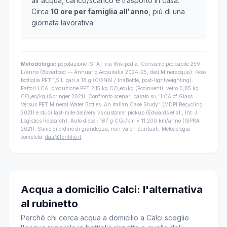
all'acqua, carico/scarico e trasporto in casa.
Circa
10 ore per famiglia all'anno
, più di una
giornata lavorativa.
Metodologia:
popolazione ISTAT via Wikipedia. Consumo pro capite 259
L/anno (Beverfood — Annuario Acquitalia 2024-25, dati Mineracqua). Peso
bottiglia PET 1,5 L pari a 18 g (CONAI / InaBottle, post-lightweighting).
Fattori LCA: produzione PET 2,15 kg CO₂eq/kg (Ecoinvent), vetro 0,85 kg
CO₂eq/kg (Springer 2021). Confronto scenari basato su "LCA of Glass
Versus PET Mineral Water Bottles: An Italian Case Study" (MDPI Recycling
2021) e studi last-mile delivery vs customer pickup (Edwards et al., Int. J.
Logistics Research). Auto diesel: 167 g CO₂/km × 11.200 km/anno (ISPRA
2021). Stime di ordine di grandezza, non valori puntuali. Metodologia
completa:
dati@fontilio.it
.
Acqua a domicilio Calci: l'alternativa
al rubinetto
Perché chi cerca acqua a domicilio a Calci sceglie