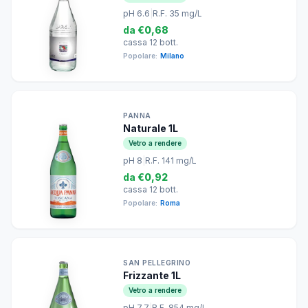
pH 6.6
|
R.F. 35 mg/L
da
€0,68
cassa 12 bott.
Popolare:
Milano
PANNA
Naturale 1L
Vetro a rendere
pH 8
|
R.F. 141 mg/L
da
€0,92
cassa 12 bott.
Popolare:
Roma
SAN PELLEGRINO
Frizzante 1L
Vetro a rendere
pH 7.7
|
R.F. 854 mg/L