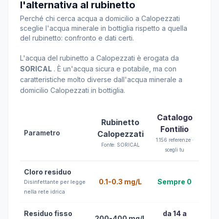
l'alternativa al rubinetto
Perché chi cerca acqua a domicilio a Calopezzati
sceglie l'acqua minerale in bottiglia rispetto a quella
del rubinetto: confronto e dati certi.
L'acqua del rubinetto a Calopezzati è erogata da
SORICAL
. È un'acqua sicura e potabile, ma con
caratteristiche molto diverse dall'acqua minerale a
domicilio Calopezzati in bottiglia.
Catalogo
Rubinetto
Fontilio
Parametro
Calopezzati
1.156 referenze ·
Fonte: SORICAL
scegli tu
Cloro residuo
0.1-0.3 mg/L
Sempre 0
Disinfettante per legge
nella rete idrica
Residuo fisso
da 14 a
200-400 mg/L