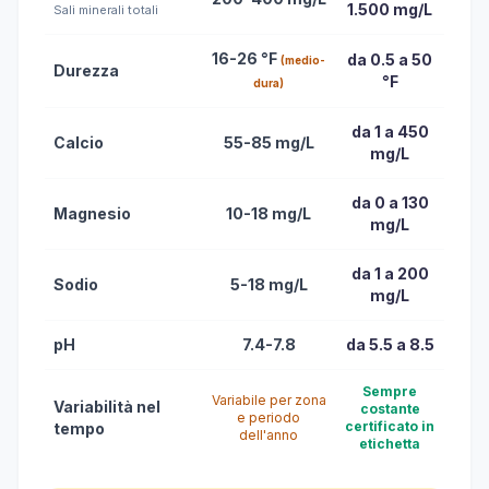
1.500 mg/L
Sali minerali totali
16-26 °F
da 0.5 a 50
(medio-
Durezza
°F
dura)
da 1 a 450
Calcio
55-85 mg/L
mg/L
da 0 a 130
Magnesio
10-18 mg/L
mg/L
da 1 a 200
Sodio
5-18 mg/L
mg/L
pH
7.4-7.8
da 5.5 a 8.5
Sempre
Variabile per zona
Variabilità nel
costante
e periodo
certificato in
tempo
dell'anno
etichetta