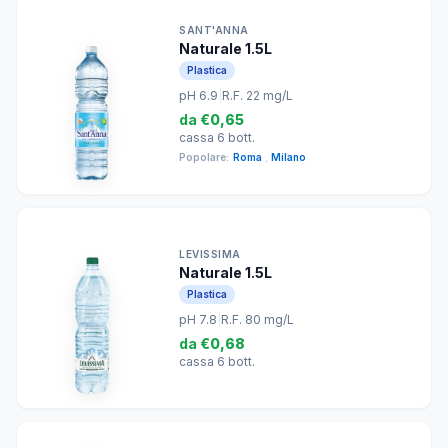
SANT'ANNA
Naturale 1.5L
Plastica
pH 6.9
|
R.F. 22 mg/L
da
€0,65
cassa 6 bott.
Popolare:
Roma
,
Milano
LEVISSIMA
Naturale 1.5L
Plastica
pH 7.8
|
R.F. 80 mg/L
da
€0,68
cassa 6 bott.