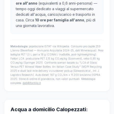
ore all'anno
(equivalenti a 0,6 anni-persona) —
tempo oggi dedicato a viaggi al supermercato
dedicati all'acqua, carico/scarico e trasporto in
casa. Circa
10 ore per famiglia all'anno
, più di
una giornata lavorativa.
Metodologia:
popolazione ISTAT via Wikipedia. Consumo pro capite 259
L/anno (Beverfood — Annuario Acquitalia 2024-25, dati Mineracqua). Peso
bottiglia PET 1,5 L pari a 18 g (CONAI / InaBottle, post-lightweighting).
Fattori LCA: produzione PET 2,15 kg CO₂eq/kg (Ecoinvent), vetro 0,85 kg
CO₂eq/kg (Springer 2021). Confronto scenari basato su "LCA of Glass
Versus PET Mineral Water Bottles: An Italian Case Study" (MDPI Recycling
2021) e studi last-mile delivery vs customer pickup (Edwards et al., Int. J.
Logistics Research). Auto diesel: 167 g CO₂/km × 11.200 km/anno (ISPRA
2021). Stime di ordine di grandezza, non valori puntuali. Metodologia
completa:
dati@fontilio.it
.
Acqua a domicilio Calopezzati: