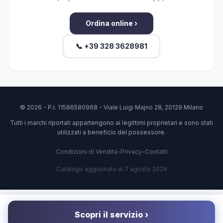
Ordina online ›
📞 +39 328 3628981
© 2026 - P.I. 11586580968 - Viale Luigi Majno 28, 20129 Milano
Tutti i marchi riportati appartengono ai legittimi proprietari e sono stati
utilizzati a beneficio del possessore.
Condizioni di Vendita
-
Privacy
-
Contatti
Catalogo aggiornato al 7 agosto 2026
Scopri il servizio ›