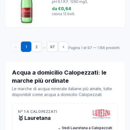
pH 6.1
|
R.F. 1290 mg/L
da
€0,64
cassa 12 bott.
...
‹
1
2
97
›
Pagina 1 di 97 — 1.156 prodotti
Acqua a domicilio Calopezzati: le
marche più ordinate
Le marche di acqua minerale italiane più amate, tutte
disponibili come acqua a domicilio Calopezzati.
N° 1 A CALOPEZZATI
🥇 Lauretana
→ Vedi Lauretana a Calopezzati