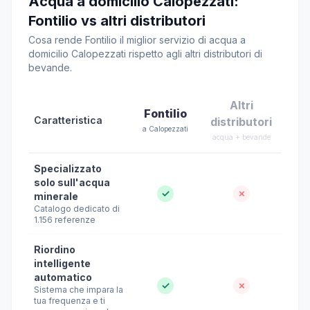
Acqua a domicilio Calopezzati:
Fontilio vs altri distributori
Cosa rende Fontilio il miglior servizio di acqua a
domicilio Calopezzati rispetto agli altri distributori di
bevande.
Altri
Fontilio
Caratteristica
distributori
a Calopezzati
acqua + bevande
Specializzato
solo sull'acqua
✓
✗
minerale
Catalogo dedicato di
1.156 referenze
Riordino
intelligente
automatico
✓
✗
Sistema che impara la
tua frequenza e ti