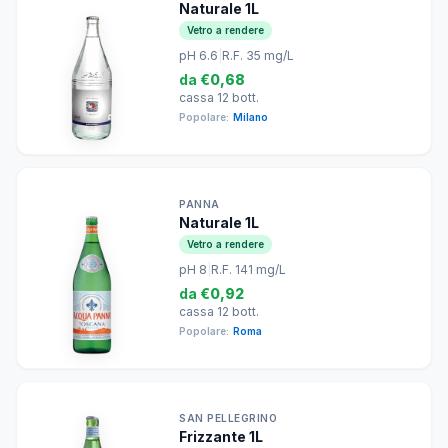
Naturale 1L
Vetro a rendere
pH 6.6
|
R.F. 35 mg/L
da
€0,68
cassa 12 bott.
Popolare:
Milano
PANNA
Naturale 1L
Vetro a rendere
pH 8
|
R.F. 141 mg/L
da
€0,92
cassa 12 bott.
Popolare:
Roma
SAN PELLEGRINO
Frizzante 1L