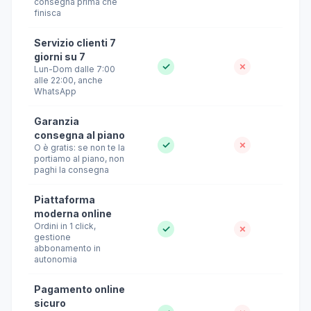
consegna prima che
finisca
Servizio clienti 7
giorni su 7
✓
✗
Lun-Dom dalle 7:00
alle 22:00, anche
WhatsApp
Garanzia
consegna al piano
✓
✗
O è gratis: se non te la
portiamo al piano, non
paghi la consegna
Piattaforma
moderna online
Ordini in 1 click,
✓
✗
gestione
abbonamento in
autonomia
Pagamento online
sicuro