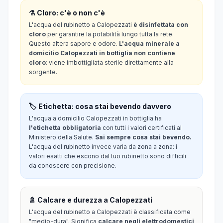
⚗️ Cloro: c'è o non c'è
L'acqua del rubinetto a Calopezzati
è disinfettata con
cloro
per garantire la potabilità lungo tutta la rete.
Questo altera sapore e odore.
L'acqua minerale a
domicilio Calopezzati in bottiglia non contiene
cloro
: viene imbottigliata sterile direttamente alla
sorgente.
🏷️ Etichetta: cosa stai bevendo davvero
L'acqua a domicilio Calopezzati in bottiglia ha
l'etichetta obbligatoria
con tutti i valori certificati al
Ministero della Salute.
Sai sempre cosa stai bevendo.
L'acqua del rubinetto invece varia da zona a zona: i
valori esatti che escono dal tuo rubinetto sono difficili
da conoscere con precisione.
🚿 Calcare e durezza a Calopezzati
L'acqua del rubinetto a Calopezzati è classificata come
"medio-dura". Significa
calcare negli elettrodomestici