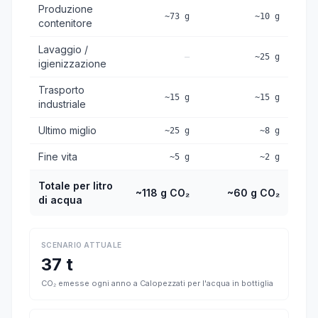
Produzione
~73 g
~10 g
contenitore
Lavaggio /
—
~25 g
igienizzazione
Trasporto
~15 g
~15 g
industriale
Ultimo miglio
~25 g
~8 g
Fine vita
~5 g
~2 g
Totale per litro
~118 g CO₂
~60 g CO₂
di acqua
SCENARIO ATTUALE
37 t
CO₂ emesse ogni anno a Calopezzati per l'acqua in bottiglia