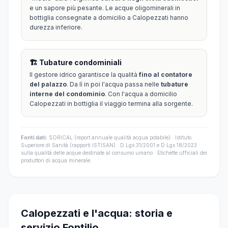
e un sapore più pesante. Le acque oligominerali in
bottiglia consegnate a domicilio a Calopezzati hanno
durezza inferiore.
🏗️ Tubature condominiali
Il gestore idrico garantisce la qualità
fino al contatore
del palazzo
. Da lì in poi l'acqua passa nelle
tubature
interne del condominio
. Con l'acqua a domicilio
Calopezzati in bottiglia il viaggio termina alla sorgente.
Fonti dati:
SORICAL (report annuale qualità acqua potabile) · Istituto
Superiore di Sanità (rapporti ISTISAN) · D.Lgs 31/2001 e D.Lgs 18/2023
sulla qualità delle acque destinate al consumo umano · Etichette ufficiali dei
produttori di acqua minerale.
Calopezzati e l'acqua: storia e
servizio Fontilio