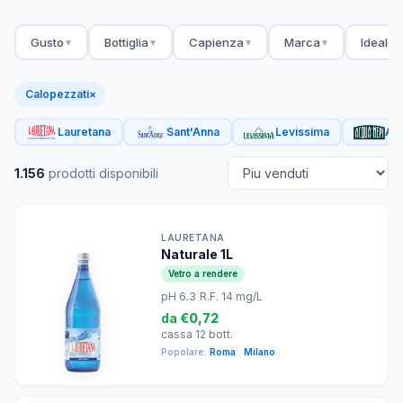
Gusto
Bottiglia
Capienza
Marca
Ideale 
▼
▼
▼
▼
Calopezzati
×
Lauretana
Sant'Anna
Levissima
Acq
1.156
prodotti disponibili
LAURETANA
Naturale 1L
Vetro a rendere
pH 6.3
|
R.F. 14 mg/L
da
€0,72
cassa 12 bott.
Popolare:
Roma
,
Milano