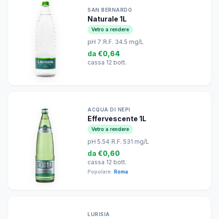
SAN BERNARDO
Naturale 1L
Vetro a rendere
pH 7
|
R.F. 34.5 mg/L
da
€0,64
cassa 12 bott.
ACQUA DI NEPI
Effervescente 1L
Vetro a rendere
pH 5.54
|
R.F. 531 mg/L
da
€0,60
cassa 12 bott.
Popolare:
Roma
LURISIA