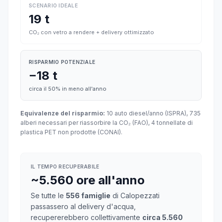
SCENARIO IDEALE
19 t
CO₂ con vetro a rendere + delivery ottimizzato
RISPARMIO POTENZIALE
−18 t
circa il 50% in meno all'anno
Equivalenze del risparmio:
10 auto diesel/anno (ISPRA), 735
alberi necessari per riassorbire la CO₂ (FAO), 4 tonnellate di
plastica PET non prodotte (CONAI).
IL TEMPO RECUPERABILE
~5.560 ore all'anno
Se tutte le
556 famiglie
di Calopezzati
passassero al delivery d'acqua,
recupererebbero collettivamente
circa 5.560