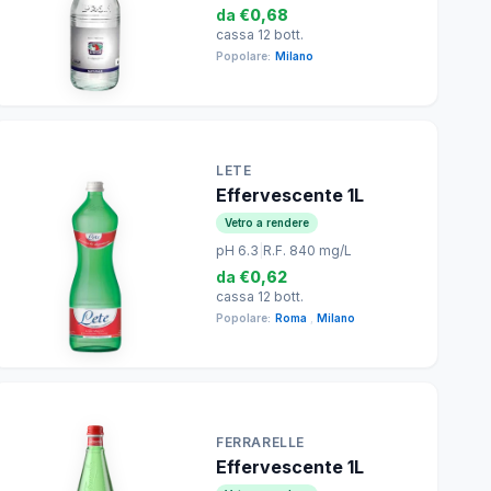
da
€0,68
cassa 12 bott.
Popolare:
Milano
LETE
Effervescente 1L
Vetro a rendere
pH 6.3
|
R.F. 840 mg/L
da
€0,62
cassa 12 bott.
Popolare:
Roma
,
Milano
FERRARELLE
Effervescente 1L