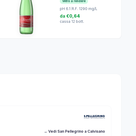
Vetro a rendere
pH 6.1
|
R.F. 1290 mg/L
da
€0,64
cassa 12 bott.
→ Vedi San Pellegrino a Calvisano