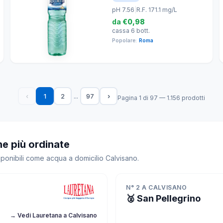
pH 7.56
|
R.F. 171.1 mg/L
da
€0,98
cassa 6 bott.
Popolare:
Roma
...
‹
1
2
97
›
Pagina 1 di 97 — 1.156 prodotti
he più ordinate
sponibili come acqua a domicilio Calvisano.
N° 2 A CALVISANO
🥈 San Pellegrino
→ Vedi Lauretana a Calvisano