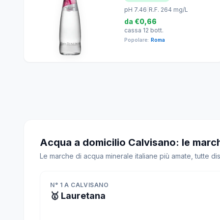
pH 7.46
|
R.F. 264 mg/L
da
€0,66
cassa 12 bott.
Popolare:
Roma
Acqua a domicilio Calvisano: le marc
Le marche di acqua minerale italiane più amate, tutte di
N° 1 A CALVISANO
🥇 Lauretana