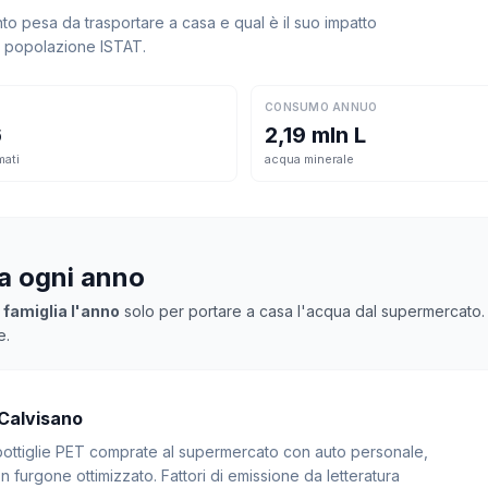
 pesa da trasportare a casa e qual è il suo impatto
la popolazione ISTAT.
CONSUMO ANNUO
6
2,19 mln L
mati
acqua minerale
sa ogni anno
 famiglia l'anno
solo per portare a casa l'acqua dal supermercato. Mo
e.
 Calvisano
: bottiglie PET comprate al supermercato con auto personale,
 furgone ottimizzato. Fattori di emissione da letteratura