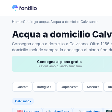
Home
›
Catalogo acqua
›
Acqua a domicilio Calvisano
›
Acqua a domicilio Cal
Consegna acqua a domicilio a Calvisano. Oltre 1.156 ac
domicilio include sempre la consegna al piano fino de
Consegna al piano gratis
Ti avvisiamo quando arriviamo
Gusto
Bottiglia
Capienza
Marca
Id
▼
▼
▼
▼
Calvisano
×
Lauretana
Sant'Anna
Levissima