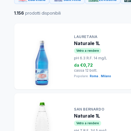
1.156
prodotti disponibili
LAURETANA
Naturale 1L
Vetro a rendere
pH 6.3
|
R.F. 14 mg/L
da
€0,72
cassa 12 bott.
Popolare:
Roma
,
Milano
SAN BERNARDO
Naturale 1L
Vetro a rendere
pH 7
|
R.F. 34.5 mg/L