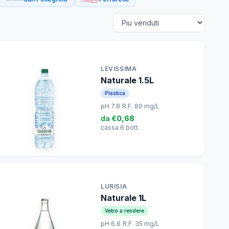
LEVISSIMA
Naturale 1.5L
Plastica
pH 7.8
|
R.F. 80 mg/L
da
€0,68
cassa 6 bott.
LURISIA
Naturale 1L
Vetro a rendere
pH 6.6
|
R.F. 35 mg/L