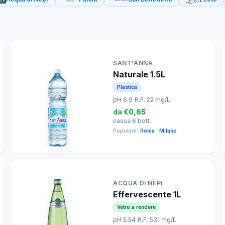
SANT'ANNA
Naturale 1.5L
Plastica
pH 6.9
|
R.F. 22 mg/L
da
€0,65
cassa 6 bott.
Popolare:
Roma
,
Milano
ACQUA DI NEPI
Effervescente 1L
Vetro a rendere
pH 5.54
|
R.F. 531 mg/L