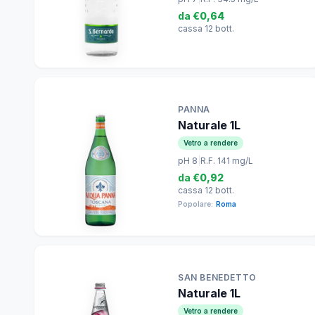
da
€0,64
cassa 12 bott.
PANNA
Naturale 1L
Vetro a rendere
pH 8
|
R.F. 141 mg/L
da
€0,92
cassa 12 bott.
Popolare:
Roma
SAN BENEDETTO
Naturale 1L
Vetro a rendere