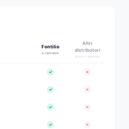
Altri
Fontilio
distributori
a Calvisano
acqua + bevande
✓
✗
✓
✗
✓
✗
✓
✗