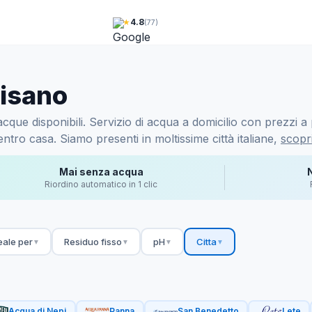
★
4.8
(77)
visano
que disponibili. Servizio di acqua a domicilio con prezzi a p
ntro casa. Siamo presenti in moltissime città italiane,
scopri
Mai senza acqua
Riordino automatico in 1 clic
eale per
Residuo fisso
pH
Citta
▼
▼
▼
▼
Acqua di Nepi
Panna
San Benedetto
Lete