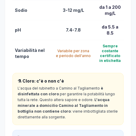
da 1 a 200
Sodio
3-12 mg/L
mg/L
da 5.5 a
pH
7.4-7.8
8.5
Sempre
Variabilità nel
Variabile per zona
costante
e periodo dell'anno
certificato
tempo
in etichetta
⚗️ Cloro: c'è o non c'è
L'acqua del rubinetto a Camino al Tagliamento
è
disinfettata con cloro
per garantire la potabilità lungo
tutta la rete. Questo altera sapore e odore.
L'acqua
minerale a domicilio Camino al Tagliamento in
bottiglia non contiene cloro
: viene imbottigliata sterile
direttamente alla sorgente.