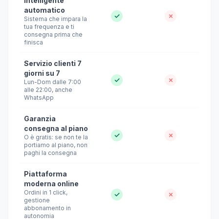
intelligente
automatico
✓
✗
Sistema che impara la
tua frequenza e ti
consegna prima che
finisca
Servizio clienti 7
giorni su 7
✓
✗
Lun-Dom dalle 7:00
alle 22:00, anche
WhatsApp
Garanzia
consegna al piano
✓
✗
O è gratis: se non te la
portiamo al piano, non
paghi la consegna
Piattaforma
moderna online
Ordini in 1 click,
✓
✗
gestione
abbonamento in
autonomia