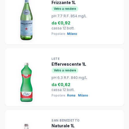
Frizzante 1L
Vetro a rendere
pH 7.7
|
R.F. 854 mg/L
da
€0,92
cassa 12 bott.
Popolare:
Milano
LETE
Effervescente 1L
Vetro a rendere
pH 6.3
|
R.F. 840 mg/L
da
€0,62
cassa 12 bott.
Popolare:
Roma
,
Milano
SAN BENEDETTO
Naturale 1L