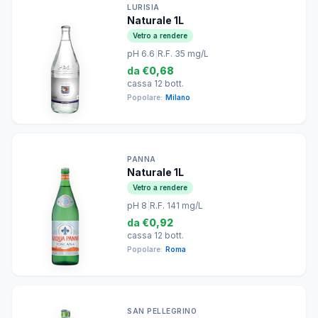
LURISIA
Naturale 1L
Vetro a rendere
pH 6.6
|
R.F. 35 mg/L
da
€0,68
cassa 12 bott.
Popolare:
Milano
PANNA
Naturale 1L
Vetro a rendere
pH 8
|
R.F. 141 mg/L
da
€0,92
cassa 12 bott.
Popolare:
Roma
SAN PELLEGRINO