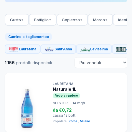
Gusto
Bottiglia
Capienza
Marca
Ideale 
▼
▼
▼
▼
Camino al tagliamento
×
Lauretana
Sant'Anna
Levissima
Acq
1.156
prodotti disponibili
LAURETANA
Naturale 1L
Vetro a rendere
pH 6.3
|
R.F. 14 mg/L
da
€0,72
cassa 12 bott.
Popolare:
Roma
,
Milano