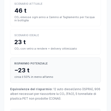
SCENARIO ATTUALE
46 t
CO₂ emesse ogni anno a Camino al Tagliamento per l'acqua
in bottiglia
SCENARIO IDEALE
23 t
CO₂ con vetro a rendere + delivery ottimizzato
RISPARMIO POTENZIALE
−23 t
circa il 50% in meno all'anno
Equivalenze del risparmio:
12 auto diesel/anno (ISPRA), 906
alberi necessari per riassorbire la CO₂ (FAO), 5 tonnellate di
plastica PET non prodotte (CONAI).