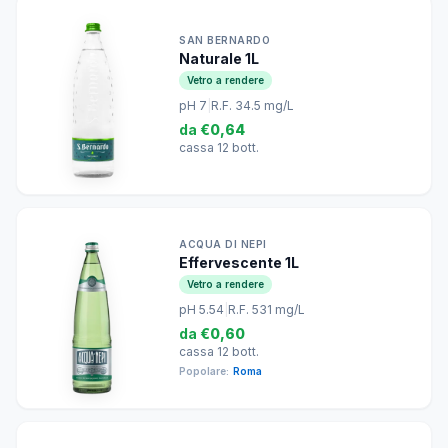
SAN BERNARDO
Naturale 1L
Vetro a rendere
pH 7
|
R.F. 34.5 mg/L
da
€0,64
cassa 12 bott.
ACQUA DI NEPI
Effervescente 1L
Vetro a rendere
pH 5.54
|
R.F. 531 mg/L
da
€0,60
cassa 12 bott.
Popolare:
Roma