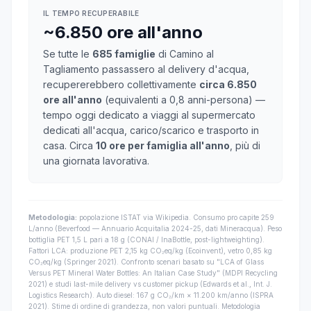
IL TEMPO RECUPERABILE
~6.850 ore all'anno
Se tutte le
685 famiglie
di Camino al
Tagliamento passassero al delivery d'acqua,
recupererebbero collettivamente
circa 6.850
ore all'anno
(equivalenti a 0,8 anni-persona) —
tempo oggi dedicato a viaggi al supermercato
dedicati all'acqua, carico/scarico e trasporto in
casa. Circa
10 ore per famiglia all'anno
, più di
una giornata lavorativa.
Metodologia:
popolazione ISTAT via Wikipedia. Consumo pro capite 259
L/anno (Beverfood — Annuario Acquitalia 2024-25, dati Mineracqua). Peso
bottiglia PET 1,5 L pari a 18 g (CONAI / InaBottle, post-lightweighting).
Fattori LCA: produzione PET 2,15 kg CO₂eq/kg (Ecoinvent), vetro 0,85 kg
CO₂eq/kg (Springer 2021). Confronto scenari basato su "LCA of Glass
Versus PET Mineral Water Bottles: An Italian Case Study" (MDPI Recycling
2021) e studi last-mile delivery vs customer pickup (Edwards et al., Int. J.
Logistics Research). Auto diesel: 167 g CO₂/km × 11.200 km/anno (ISPRA
2021). Stime di ordine di grandezza, non valori puntuali. Metodologia