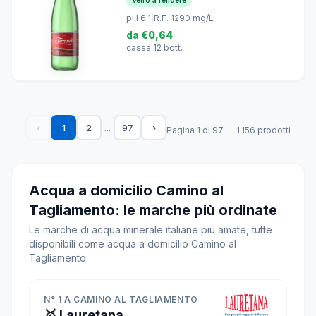
pH 6.1
|
R.F. 1290 mg/L
da
€0,64
cassa 12 bott.
...
‹
1
2
97
›
Pagina 1 di 97 — 1.156 prodotti
Acqua a domicilio Camino al
Tagliamento: le marche più ordinate
Le marche di acqua minerale italiane più amate, tutte
disponibili come acqua a domicilio Camino al
Tagliamento.
N° 1 A CAMINO AL TAGLIAMENTO
🥇 Lauretana