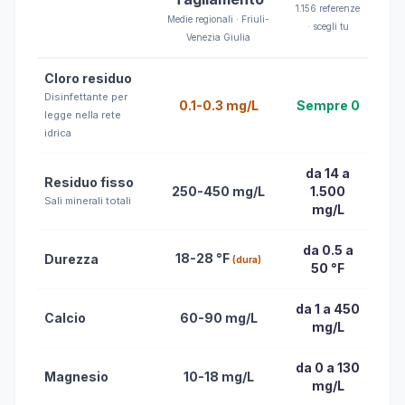
1.156 referenze
Medie regionali · Friuli-
· scegli tu
Venezia Giulia
Cloro residuo
Disinfettante per
0.1-0.3 mg/L
Sempre 0
legge nella rete
idrica
da 14 a
Residuo fisso
250-450 mg/L
1.500
Sali minerali totali
mg/L
da 0.5 a
18-28 °F
Durezza
(dura)
50 °F
da 1 a 450
Calcio
60-90 mg/L
mg/L
da 0 a 130
Magnesio
10-18 mg/L
mg/L