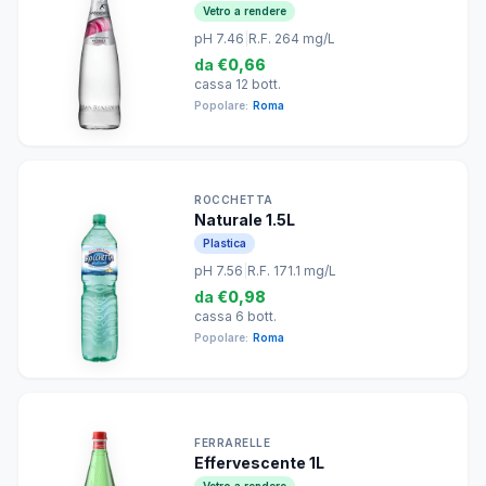
Vetro a rendere
pH 7.46
|
R.F. 264 mg/L
da
€0,66
cassa 12 bott.
Popolare:
Roma
ROCCHETTA
Naturale 1.5L
Plastica
pH 7.56
|
R.F. 171.1 mg/L
da
€0,98
cassa 6 bott.
Popolare:
Roma
FERRARELLE
Effervescente 1L
Vetro a rendere