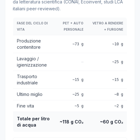
da letteratura scientifica (CONAI, Ecoinvent, studi LCA
italiani peer-reviewed).
FASE DEL CICLO DI
PET + AUTO
VETRO A RENDERE
VITA
PERSONALE
+ FURGONE
Produzione
~73 g
~10 g
contenitore
Lavaggio /
—
~25 g
igienizzazione
Trasporto
~15 g
~15 g
industriale
Ultimo miglio
~25 g
~8 g
Fine vita
~5 g
~2 g
Totale per litro
~118 g CO₂
~60 g CO₂
di acqua