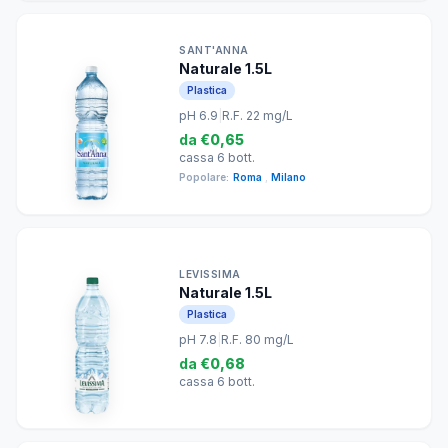
SANT'ANNA
Naturale 1.5L
Plastica
pH 6.9
|
R.F. 22 mg/L
da
€0,65
cassa 6 bott.
Popolare:
Roma
,
Milano
LEVISSIMA
Naturale 1.5L
Plastica
pH 7.8
|
R.F. 80 mg/L
da
€0,68
cassa 6 bott.