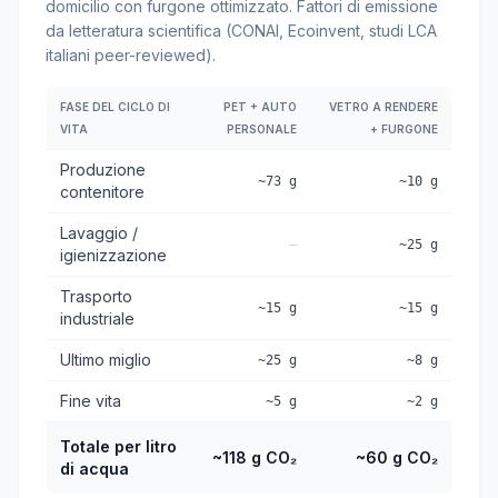
domicilio con furgone ottimizzato. Fattori di emissione
da letteratura scientifica (CONAI, Ecoinvent, studi LCA
italiani peer-reviewed).
FASE DEL CICLO DI
PET + AUTO
VETRO A RENDERE
VITA
PERSONALE
+ FURGONE
Produzione
~73 g
~10 g
contenitore
Lavaggio /
—
~25 g
igienizzazione
Trasporto
~15 g
~15 g
industriale
Ultimo miglio
~25 g
~8 g
Fine vita
~5 g
~2 g
Totale per litro
~118 g CO₂
~60 g CO₂
di acqua