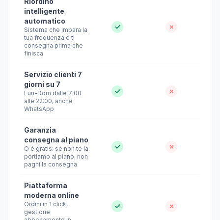
Riordino
intelligente
automatico
✓
✗
Sistema che impara la
tua frequenza e ti
consegna prima che
finisca
Servizio clienti 7
giorni su 7
✓
✗
Lun-Dom dalle 7:00
alle 22:00, anche
WhatsApp
Garanzia
consegna al piano
✓
✗
O è gratis: se non te la
portiamo al piano, non
paghi la consegna
Piattaforma
moderna online
Ordini in 1 click,
✓
✗
gestione
abbonamento in