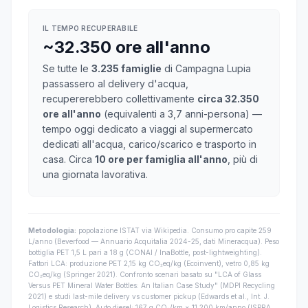
IL TEMPO RECUPERABILE
~32.350 ore all'anno
Se tutte le
3.235 famiglie
di Campagna Lupia
passassero al delivery d'acqua,
recupererebbero collettivamente
circa 32.350
ore all'anno
(equivalenti a 3,7 anni-persona) —
tempo oggi dedicato a viaggi al supermercato
dedicati all'acqua, carico/scarico e trasporto in
casa. Circa
10 ore per famiglia all'anno
, più di
una giornata lavorativa.
Metodologia:
popolazione ISTAT via Wikipedia. Consumo pro capite 259
L/anno (Beverfood — Annuario Acquitalia 2024-25, dati Mineracqua). Peso
bottiglia PET 1,5 L pari a 18 g (CONAI / InaBottle, post-lightweighting).
Fattori LCA: produzione PET 2,15 kg CO₂eq/kg (Ecoinvent), vetro 0,85 kg
CO₂eq/kg (Springer 2021). Confronto scenari basato su "LCA of Glass
Versus PET Mineral Water Bottles: An Italian Case Study" (MDPI Recycling
2021) e studi last-mile delivery vs customer pickup (Edwards et al., Int. J.
Logistics Research). Auto diesel: 167 g CO₂/km × 11.200 km/anno (ISPRA