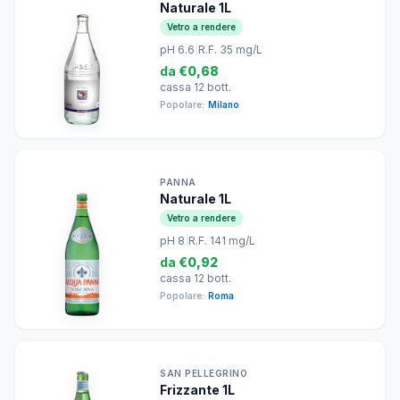
Naturale 1L
Vetro a rendere
pH 6.6
|
R.F. 35 mg/L
da
€0,68
cassa 12 bott.
Popolare:
Milano
PANNA
Naturale 1L
Vetro a rendere
pH 8
|
R.F. 141 mg/L
da
€0,92
cassa 12 bott.
Popolare:
Roma
SAN PELLEGRINO
Frizzante 1L