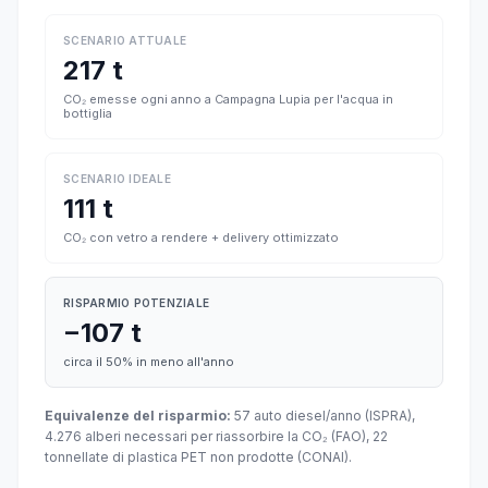
SCENARIO ATTUALE
217 t
CO₂ emesse ogni anno a Campagna Lupia per l'acqua in
bottiglia
SCENARIO IDEALE
111 t
CO₂ con vetro a rendere + delivery ottimizzato
RISPARMIO POTENZIALE
−107 t
circa il 50% in meno all'anno
Equivalenze del risparmio:
57 auto diesel/anno (ISPRA),
4.276 alberi necessari per riassorbire la CO₂ (FAO), 22
tonnellate di plastica PET non prodotte (CONAI).