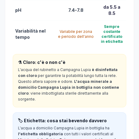
da 5.5 a
pH
7.4-7.8
8.5
Sempre
Variabilità nel
Variabile per zona
costante
e periodo dell'anno
certificato
tempo
in etichetta
⚗️ Cloro: c'è o non c'è
L'acqua del rubinetto a Campagna Lupia
è disinfettata
con cloro
per garantire la potabilità lungo tutta la rete.
Questo altera sapore e odore.
L'acqua minerale a
domicilio Campagna Lupia in bottiglia non contiene
cloro
: viene imbottigliata sterile direttamente alla
sorgente.
🏷️ Etichetta: cosa stai bevendo davvero
L'acqua a domicilio Campagna Lupia in bottiglia ha
l'etichetta obbligatoria
con tutti i valori certificati al