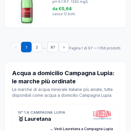
pH 6.1
|
R.F. 1290 mg/L
da
€0,64
cassa 12 bott.
...
‹
1
2
97
›
Pagina 1 di 97 — 1.156 prodotti
Acqua a domicilio Campagna Lupia:
le marche più ordinate
Le marche di acqua minerale italiane più amate, tutte
disponibili come acqua a domicilio Campagna Lupia.
N° 1 A CAMPAGNA LUPIA
🥇 Lauretana
→ Vedi Lauretana a Campagna Lupia