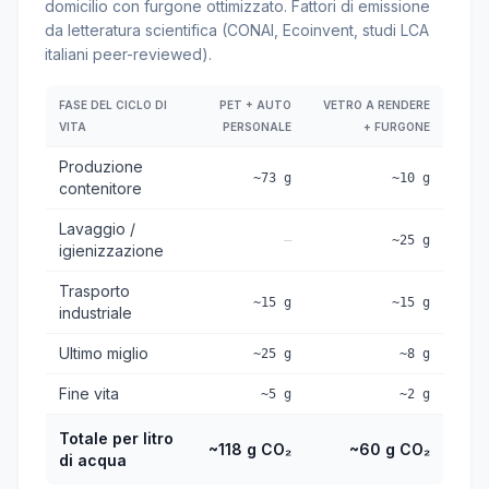
domicilio con furgone ottimizzato. Fattori di emissione
da letteratura scientifica (CONAI, Ecoinvent, studi LCA
italiani peer-reviewed).
FASE DEL CICLO DI
PET + AUTO
VETRO A RENDERE
VITA
PERSONALE
+ FURGONE
Produzione
~73 g
~10 g
contenitore
Lavaggio /
—
~25 g
igienizzazione
Trasporto
~15 g
~15 g
industriale
Ultimo miglio
~25 g
~8 g
Fine vita
~5 g
~2 g
Totale per litro
~118 g CO₂
~60 g CO₂
di acqua