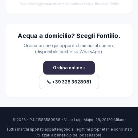
Recensioni aggiornate automaticamente da Google Business Profile
Acqua a domicilio? Scegli Fontilio.
Ordina online qui oppure chiamaci al numero
(disponibile anche su WhatsApp).
Ordina online ›
📞 +39 328 3628981
© 2026 - P.I. 11586580968 - Viale Luigi Majno 28, 20129 Milano
Tutti i marchi riportati appartengono ai legittimi proprietari e sono stati
utilizzati a beneficio del possessore.