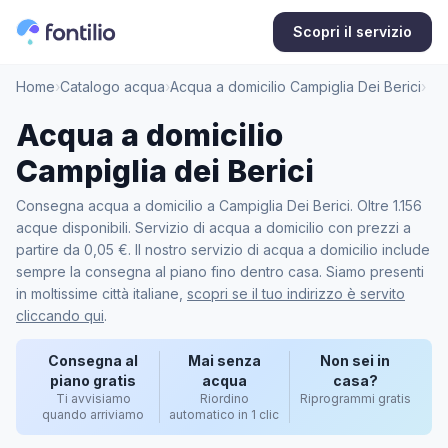
Scopri il servizio
Home
›
Catalogo acqua
›
Acqua a domicilio Campiglia Dei Berici
›
Acqua a domicilio
Campiglia dei Berici
Consegna acqua a domicilio a Campiglia Dei Berici. Oltre 1.156
acque disponibili. Servizio di acqua a domicilio con prezzi a
partire da 0,05 €. Il nostro servizio di acqua a domicilio include
sempre la consegna al piano fino dentro casa. Siamo presenti
in moltissime città italiane,
scopri se il tuo indirizzo è servito
cliccando qui
.
Consegna al
Mai senza
Non sei in
piano gratis
acqua
casa?
Ti avvisiamo
Riordino
Riprogrammi gratis
quando arriviamo
automatico in 1 clic