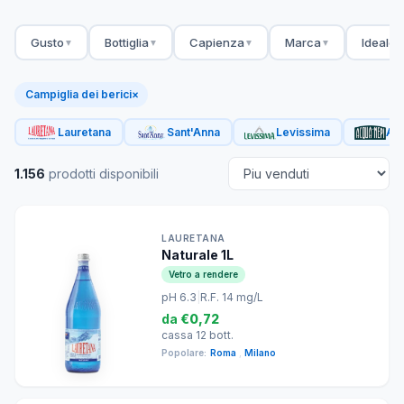
Gusto
Bottiglia
Capienza
Marca
Ideale 
▼
▼
▼
▼
Campiglia dei berici
×
Lauretana
Sant'Anna
Levissima
Acq
1.156
prodotti disponibili
LAURETANA
Naturale 1L
Vetro a rendere
pH 6.3
|
R.F. 14 mg/L
da
€0,72
cassa 12 bott.
Popolare:
Roma
,
Milano