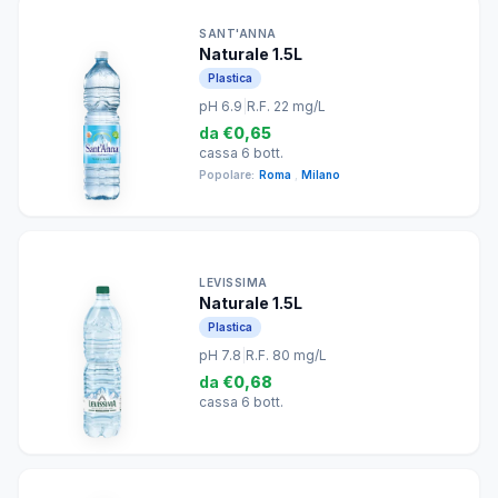
SANT'ANNA
Naturale 1.5L
Plastica
pH 6.9
|
R.F. 22 mg/L
da
€0,65
cassa 6 bott.
Popolare:
Roma
,
Milano
LEVISSIMA
Naturale 1.5L
Plastica
pH 7.8
|
R.F. 80 mg/L
da
€0,68
cassa 6 bott.