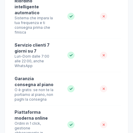
Riordino
intelligente
automatico
✓
✗
Sistema che impara la
tua frequenza e ti
consegna prima che
finisca
Servizio clienti 7
giorni su 7
✓
✗
Lun-Dom dalle 7:00
alle 22:00, anche
WhatsApp
Garanzia
consegna al piano
✓
✗
O è gratis: se non te la
portiamo al piano, non
paghi la consegna
Piattaforma
moderna online
Ordini in 1 click,
✓
✗
gestione
abbonamento in