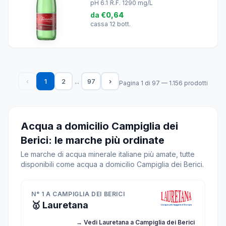
pH 6.1
|
R.F. 1290 mg/L
da
€0,64
cassa 12 bott.
...
‹
1
2
97
›
Pagina 1 di 97 — 1.156 prodotti
Acqua a domicilio Campiglia dei
Berici: le marche più ordinate
Le marche di acqua minerale italiane più amate, tutte
disponibili come acqua a domicilio Campiglia dei Berici.
N° 1 A CAMPIGLIA DEI BERICI
🥇 Lauretana
→ Vedi Lauretana a Campiglia dei Berici