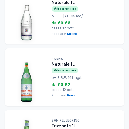
Naturale 1L
Vetro a rendere
pH 6.6
|
R.F. 35 mg/L
da
€0,68
cassa 12 bott.
Popolare:
Milano
PANNA
Naturale 1L
Vetro a rendere
pH 8
|
R.F. 141 mg/L
da
€0,92
cassa 12 bott.
Popolare:
Roma
SAN PELLEGRINO
Frizzante 1L