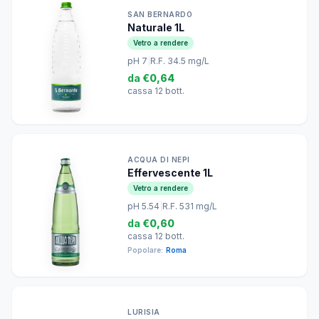
SAN BERNARDO
Naturale 1L
Vetro a rendere
pH 7
|
R.F. 34.5 mg/L
da
€0,64
cassa 12 bott.
ACQUA DI NEPI
Effervescente 1L
Vetro a rendere
pH 5.54
|
R.F. 531 mg/L
da
€0,60
cassa 12 bott.
Popolare:
Roma
LURISIA