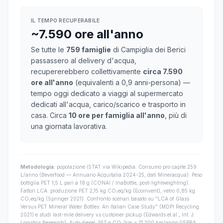
IL TEMPO RECUPERABILE
~7.590 ore all'anno
Se tutte le
759 famiglie
di Campiglia dei Berici
passassero al delivery d'acqua,
recupererebbero collettivamente
circa 7.590
ore all'anno
(equivalenti a 0,9 anni-persona) —
tempo oggi dedicato a viaggi al supermercato
dedicati all'acqua, carico/scarico e trasporto in
casa. Circa
10 ore per famiglia all'anno
, più di
una giornata lavorativa.
Metodologia:
popolazione ISTAT via Wikipedia. Consumo pro capite 259
L/anno (Beverfood — Annuario Acquitalia 2024-25, dati Mineracqua). Peso
bottiglia PET 1,5 L pari a 18 g (CONAI / InaBottle, post-lightweighting).
Fattori LCA: produzione PET 2,15 kg CO₂eq/kg (Ecoinvent), vetro 0,85 kg
CO₂eq/kg (Springer 2021). Confronto scenari basato su "LCA of Glass
Versus PET Mineral Water Bottles: An Italian Case Study" (MDPI Recycling
2021) e studi last-mile delivery vs customer pickup (Edwards et al., Int. J.
Logistics Research). Auto diesel: 167 g CO₂/km × 11.200 km/anno (ISPRA