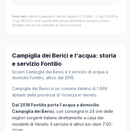
Fonti dati:
Istituto Superiore di Sanità (rapporti ISTISAN) · D.Lgs 31/2001 e
D.Lgs 18/2023 sulla qualità delle acque destinate al consumo umano ·
Etichette ufficiali dei produttori di acqua minerale.
Campiglia dei Berici e l'acqua: storia
e servizio Fontilio
Scopri Campiglia dei Berici e il servizio di acqua a
domicilio Fontilio, attivo dal 2018.
Campiglia dei Berici è un comune italiano di 1 669
abitanti della provincia di Vicenza in Veneto.
Dal 2018 Fontilio porta l'acqua a domicilio
Campiglia dei Berici
, con consegna in 24 ore delle
migliori sorgenti italiane direttamente a casa dei
residenti di Veneto. Il servizio è attivo lun-dom 7:00-
22:00.