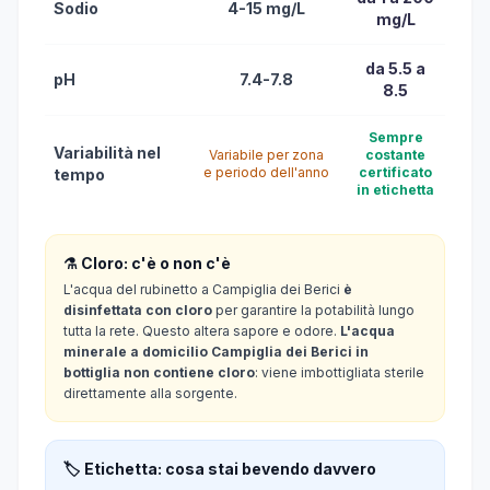
Sodio
4-15 mg/L
mg/L
da 5.5 a
pH
7.4-7.8
8.5
Sempre
Variabilità nel
Variabile per zona
costante
e periodo dell'anno
certificato
tempo
in etichetta
⚗️ Cloro: c'è o non c'è
L'acqua del rubinetto a Campiglia dei Berici
è
disinfettata con cloro
per garantire la potabilità lungo
tutta la rete. Questo altera sapore e odore.
L'acqua
minerale a domicilio Campiglia dei Berici in
bottiglia non contiene cloro
: viene imbottigliata sterile
direttamente alla sorgente.
🏷️ Etichetta: cosa stai bevendo davvero