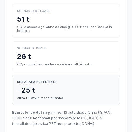
SCENARIO ATTUALE
51 t
CO₂ emesse ogni anno a Campiglia dei Berici per l'acqua in
bottiglia
SCENARIO IDEALE
26 t
CO₂ con vetro a rendere + delivery ottimizzato
RISPARMIO POTENZIALE
−25 t
circa il 50% in meno all'anno
Equivalenze del risparmio:
13 auto diesel/anno (ISPRA),
1.003 alberi necessari per riassorbire la CO₂ (FAO), 5
tonnellate di plastica PET non prodotte (CONAI).