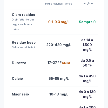
· scegli tu
Medie regionali · Veneto
Cloro residuo
Disinfettante per
0.1-0.3 mg/L
Sempre 0
legge nella rete
idrica
da 14 a
Residuo fisso
220-420 mg/L
1.500
Sali minerali totali
mg/L
da 0.5 a
17-27 °F
Durezza
(dura)
50 °F
da 1 a 450
Calcio
55-85 mg/L
mg/L
da 0 a 130
Magnesio
10-18 mg/L
mg/L
da 1 a 200