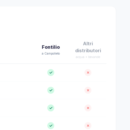
Altri
Fontilio
distributori
a Campolieto
acqua + bevande
✓
✗
✓
✗
✓
✗
✓
✗