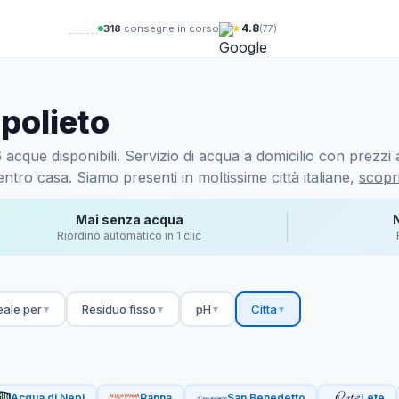
★
4.8
319
consegne in corso
(77)
polieto
cque disponibili. Servizio di acqua a domicilio con prezzi a
ntro casa. Siamo presenti in moltissime città italiane,
scopri
Mai senza acqua
Riordino automatico in 1 clic
eale per
Residuo fisso
pH
Citta
▼
▼
▼
▼
Acqua di Nepi
Panna
San Benedetto
Lete