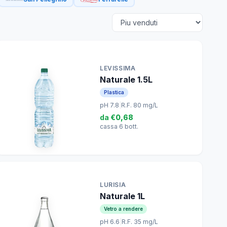
LEVISSIMA
Naturale 1.5L
Plastica
pH 7.8
|
R.F. 80 mg/L
da
€0,68
cassa 6 bott.
LURISIA
Naturale 1L
Vetro a rendere
pH 6.6
|
R.F. 35 mg/L