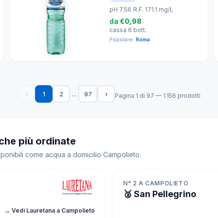
pH 7.56
|
R.F. 171.1 mg/L
da
€0,98
cassa 6 bott.
Popolare:
Roma
...
‹
1
2
97
›
Pagina 1 di 97 — 1.156 prodotti
che più ordinate
isponibili come acqua a domicilio Campolieto.
N° 2 A CAMPOLIETO
🥈 San Pellegrino
→ Vedi Lauretana a Campolieto