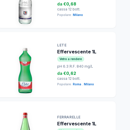
da
€0,68
cassa 12 bott.
Popolare:
Milano
LETE
Effervescente 1L
Vetro a rendere
pH 6.3
|
R.F. 840 mg/L
da
€0,62
cassa 12 bott.
Popolare:
Roma
,
Milano
FERRARELLE
Effervescente 1L