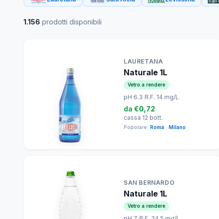
1.156
prodotti disponibili
LAURETANA
Naturale 1L
Vetro a rendere
pH 6.3
|
R.F. 14 mg/L
da
€0,72
cassa 12 bott.
Popolare:
Roma
,
Milano
SAN BERNARDO
Naturale 1L
Vetro a rendere
pH 7
|
R.F. 34.5 mg/L