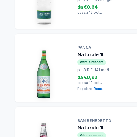
da
€0,64
cassa 12 bott.
PANNA
Naturale 1L
Vetro a rendere
pH 8
|
R.F. 141 mg/L
da
€0,92
cassa 12 bott.
Popolare:
Roma
SAN BENEDETTO
Naturale 1L
Vetro a rendere