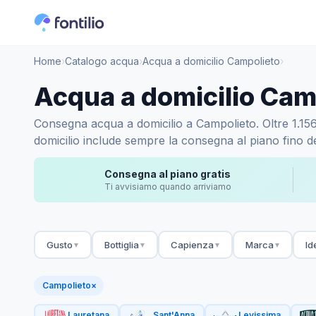
Home
›
Catalogo acqua
›
Acqua a domicilio Campolieto
›
Acqua a domicilio Cam
Consegna acqua a domicilio a Campolieto. Oltre 1.156 a
domicilio include sempre la consegna al piano fino de
Consegna al piano gratis
Ti avvisiamo quando arriviamo
Gusto
Bottiglia
Capienza
Marca
Id
▼
▼
▼
▼
Campolieto
×
Lauretana
Sant'Anna
Levissima