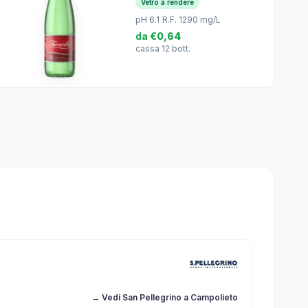
Vetro a rendere
pH 6.1
|
R.F. 1290 mg/L
da
€0,64
cassa 12 bott.
→ Vedi San Pellegrino a Campolieto