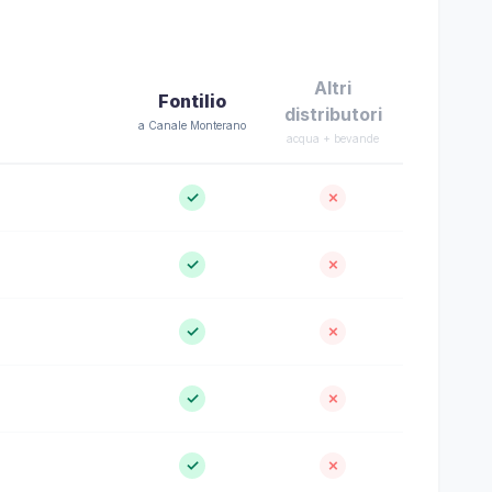
Altri
Fontilio
distributori
a Canale Monterano
acqua + bevande
✓
✗
✓
✗
✓
✗
✓
✗
✓
✗