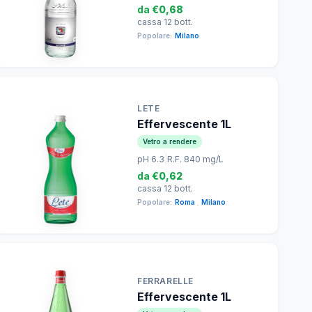
da
€0,68
cassa 12 bott.
Popolare:
Milano
LETE
Effervescente 1L
Vetro a rendere
pH 6.3
|
R.F. 840 mg/L
da
€0,62
cassa 12 bott.
Popolare:
Roma
,
Milano
FERRARELLE
Effervescente 1L