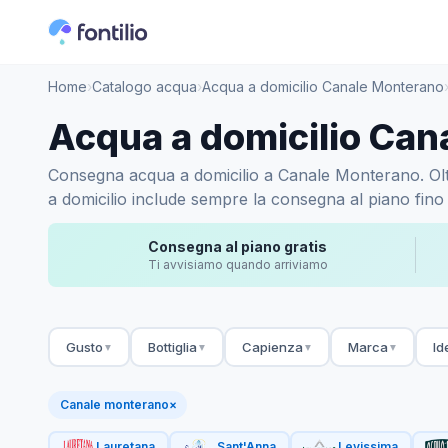
Home
›
Catalogo acqua
›
Acqua a domicilio Canale Monterano
Acqua a domicilio Can
Consegna acqua a domicilio a Canale Monterano. Oltre 
a domicilio include sempre la consegna al piano fino 
Consegna al piano gratis
Ti avvisiamo quando arriviamo
Gusto
Bottiglia
Capienza
Marca
Id
▼
▼
▼
▼
Canale monterano
×
Lauretana
Sant'Anna
Levissima