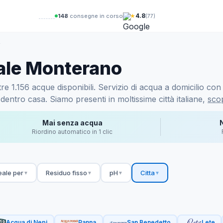
★
4.8
149
consegne in corso
(77)
›
ale Monterano
1.156 acque disponibili. Servizio di acqua a domicilio con p
dentro casa. Siamo presenti in moltissime città italiane,
scop
Mai senza acqua
Riordino automatico in 1 clic
eale per
Residuo fisso
pH
Citta
▼
▼
▼
▼
Acqua di Nepi
Panna
San Benedetto
Lete