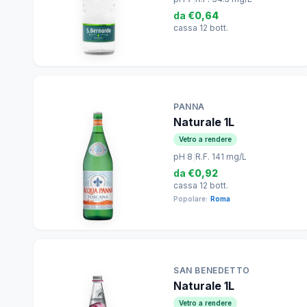
da
€0,64
cassa 12 bott.
PANNA
Naturale 1L
Vetro a rendere
pH 8
|
R.F. 141 mg/L
da
€0,92
cassa 12 bott.
Popolare:
Roma
SAN BENEDETTO
Naturale 1L
Vetro a rendere