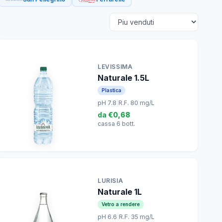
LEVISSIMA
Naturale 1.5L
Plastica
pH 7.8
|
R.F. 80 mg/L
da
€0,68
cassa 6 bott.
LURISIA
Naturale 1L
Vetro a rendere
pH 6.6
|
R.F. 35 mg/L