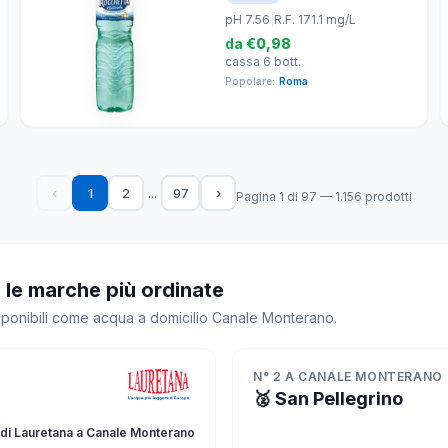
pH 7.56
|
R.F. 171.1 mg/L
da
€0,98
cassa 6 bott.
Popolare:
Roma
...
‹
1
2
97
›
Pagina 1 di 97 — 1.156 prodotti
le marche più ordinate
isponibili come acqua a domicilio Canale Monterano.
N° 2 A CANALE MONTERANO
🥈 San Pellegrino
di Lauretana a Canale Monterano