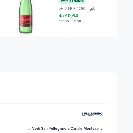
Vetro a rendere
pH 6.1
|
R.F. 1290 mg/L
da
€0,64
cassa 12 bott.
→ Vedi San Pellegrino a Canale Monterano