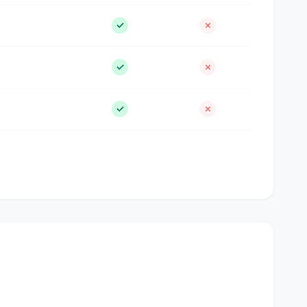
✓
✗
✓
✗
✓
✗