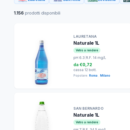
1.156
prodotti disponibili
LAURETANA
Naturale 1L
Vetro a rendere
pH 6.3
|
R.F. 14 mg/L
da
€0,72
cassa 12 bott.
Popolare:
Roma
,
Milano
SAN BERNARDO
Naturale 1L
Vetro a rendere
pH 7
|
R.F. 34.5 mg/L