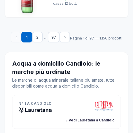
cassa 12 bott.
...
‹
1
2
97
›
Pagina 1 di 97 — 1.156 prodotti
Acqua a domicilio Candiolo: le
marche più ordinate
Le marche di acqua minerale italiane più amate, tutte
disponibili come acqua a domicilio Candiolo.
N° 1 A CANDIOLO
🥇 Lauretana
→ Vedi Lauretana a Candiolo