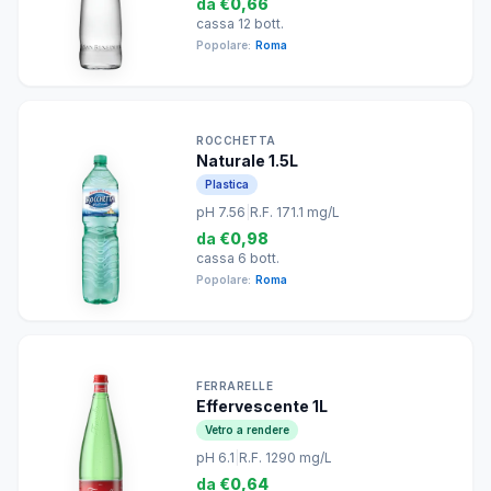
da
€0,66
cassa 12 bott.
Popolare:
Roma
ROCCHETTA
Naturale 1.5L
Plastica
pH 7.56
|
R.F. 171.1 mg/L
da
€0,98
cassa 6 bott.
Popolare:
Roma
FERRARELLE
Effervescente 1L
Vetro a rendere
pH 6.1
|
R.F. 1290 mg/L
da
€0,64