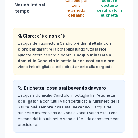
Variabile per
Sempre
Variabilità nel
zona
costante
e periodo
certificato in
tempo
dell'anno
etichetta
⚗️ Cloro: c'è o non c'è
L'acqua del rubinetto a Candiolo
è disinfettata con
cloro
per garantire la potabilità lungo tutta la rete.
Questo altera sapore e odore.
L'acqua minerale a
domicilio Candiolo in bottiglia non contiene cloro
:
viene imbottigliata sterile direttamente alla sorgente.
🏷️ Etichetta: cosa stai bevendo davvero
L'acqua a domicilio Candiolo in bottiglia ha
l'etichetta
obbligatoria
con tutti i valori certificati al Ministero della
Salute.
Sai sempre cosa stai bevendo.
L'acqua del
rubinetto invece varia da zona a zona: i valori esatti che
escono dal tuo rubinetto sono difficili da conoscere con
precisione.