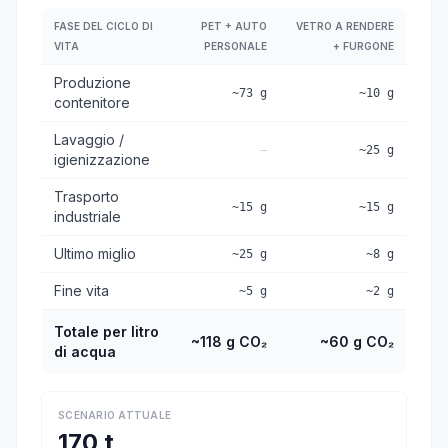
FASE DEL CICLO DI
PET + AUTO
VETRO A RENDERE
VITA
PERSONALE
+ FURGONE
Produzione
~73 g
~10 g
contenitore
Lavaggio /
—
~25 g
igienizzazione
Trasporto
~15 g
~15 g
industriale
Ultimo miglio
~25 g
~8 g
Fine vita
~5 g
~2 g
Totale per litro
~118 g CO₂
~60 g CO₂
di acqua
SCENARIO ATTUALE
170 t