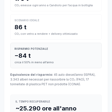
CO₂ emesse ogni anno a Candiolo per l'acqua in bottiglia
SCENARIO IDEALE
86 t
CO₂ con vetro a rendere + delivery ottimizzato
RISPARMIO POTENZIALE
−84 t
circa il 50% in meno all'anno
Equivalenze del risparmio:
45 auto diesel/anno (ISPRA),
3.343 alberi necessari per riassorbire la CO₂ (FAO), 17
tonnellate di plastica PET non prodotte (CONAI).
IL TEMPO RECUPERABILE
~25.290 ore all'anno