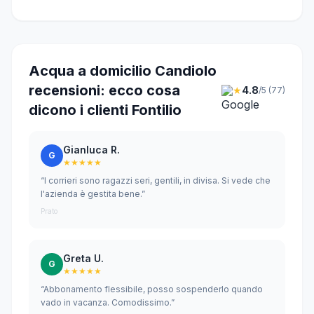
Acqua a domicilio Candiolo
recensioni: ecco cosa
★
4.8
/5 (77)
dicono i clienti Fontilio
Gianluca R.
G
★★★★★
“I corrieri sono ragazzi seri, gentili, in divisa. Si vede che
l'azienda è gestita bene.”
Prato
Greta U.
G
★★★★★
“Abbonamento flessibile, posso sospenderlo quando
vado in vacanza. Comodissimo.”