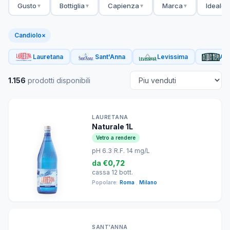
Gusto
Bottiglia
Capienza
Marca
Ideale 
▼
▼
▼
▼
Candiolo
×
Lauretana
Sant'Anna
Levissima
Acq
1.156
prodotti disponibili
LAURETANA
Naturale 1L
Vetro a rendere
pH 6.3
|
R.F. 14 mg/L
da
€0,72
cassa 12 bott.
Popolare:
Roma
,
Milano
SANT'ANNA