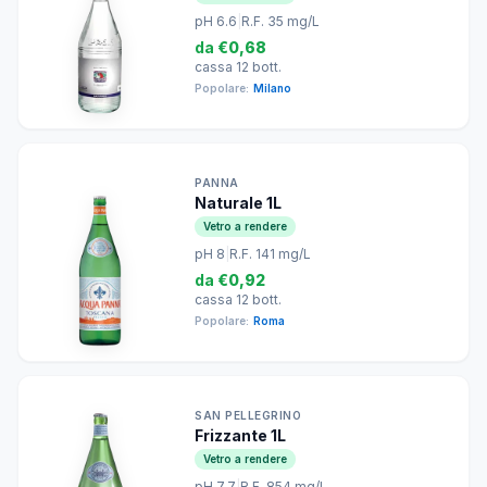
pH 6.6
|
R.F. 35 mg/L
da
€0,68
cassa 12 bott.
Popolare:
Milano
PANNA
Naturale 1L
Vetro a rendere
pH 8
|
R.F. 141 mg/L
da
€0,92
cassa 12 bott.
Popolare:
Roma
SAN PELLEGRINO
Frizzante 1L
Vetro a rendere
pH 7.7
|
R.F. 854 mg/L