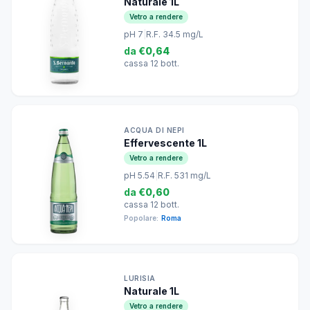
Naturale 1L
Vetro a rendere
pH 7
|
R.F. 34.5 mg/L
da
€0,64
cassa 12 bott.
ACQUA DI NEPI
Effervescente 1L
Vetro a rendere
pH 5.54
|
R.F. 531 mg/L
da
€0,60
cassa 12 bott.
Popolare:
Roma
LURISIA
Naturale 1L
Vetro a rendere