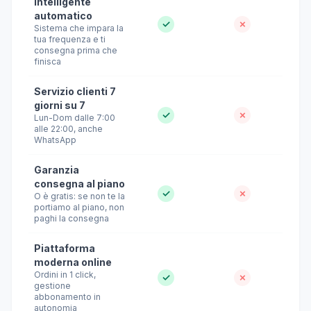
intelligente
automatico
✓
✗
Sistema che impara la
tua frequenza e ti
consegna prima che
finisca
Servizio clienti 7
giorni su 7
✓
✗
Lun-Dom dalle 7:00
alle 22:00, anche
WhatsApp
Garanzia
consegna al piano
✓
✗
O è gratis: se non te la
portiamo al piano, non
paghi la consegna
Piattaforma
moderna online
Ordini in 1 click,
✓
✗
gestione
abbonamento in
autonomia