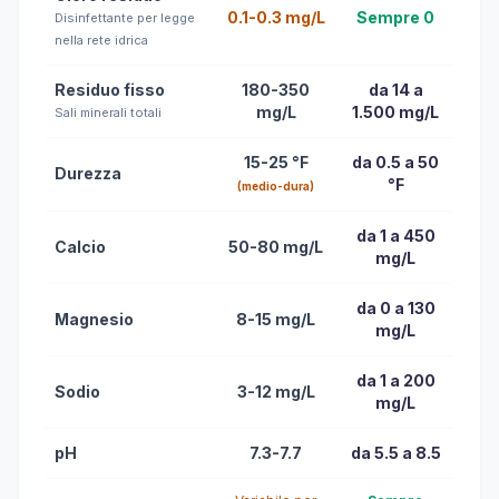
0.1-0.3 mg/L
Sempre 0
Disinfettante per legge
nella rete idrica
Residuo fisso
180-350
da 14 a
mg/L
1.500 mg/L
Sali minerali totali
15-25 °F
da 0.5 a 50
Durezza
°F
(medio-dura)
da 1 a 450
Calcio
50-80 mg/L
mg/L
da 0 a 130
Magnesio
8-15 mg/L
mg/L
da 1 a 200
Sodio
3-12 mg/L
mg/L
pH
7.3-7.7
da 5.5 a 8.5