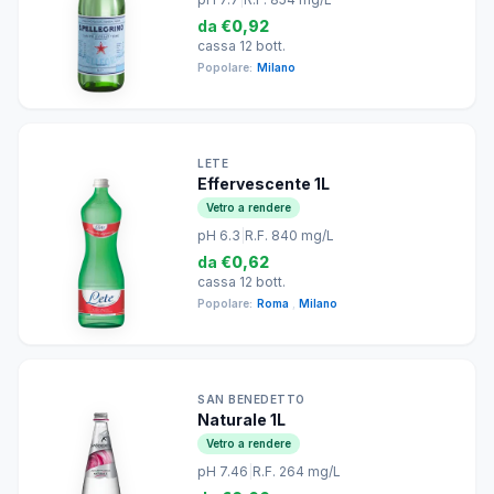
da
€0,92
cassa 12 bott.
Popolare:
Milano
LETE
Effervescente 1L
Vetro a rendere
pH 6.3
|
R.F. 840 mg/L
da
€0,62
cassa 12 bott.
Popolare:
Roma
,
Milano
SAN BENEDETTO
Naturale 1L
Vetro a rendere
pH 7.46
|
R.F. 264 mg/L