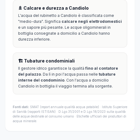
🚿 Calcare e durezza a Candiolo
L'acqua del rubinetto a Candiolo è classificata come
"medio-dura". Significa
calcare negli elettrodomestici
e un sapore più pesante. Le acque oligominerali in
bottiglia consegnate a domicilio a Candiolo hanno
durezza inferiore.
🏗️ Tubature condominiali
Il gestore idrico garantisce la qualità
fino al contatore
del palazzo
. Da lì in poi l'acqua passa nelle
tubature
interne del condominio
. Con l'acqua a domicilio
Candiolo in bottiglia il viaggio termina alla sorgente.
Fonti dati:
SMAT (report annuale qualità acqua potabile) · Istituto Superiore
di Sanità (rapporti ISTISAN) · D.Lgs 31/2001 e D.Lgs 18/2023 sulla qualità
delle acque destinate al consumo umano · Etichette ufficiali dei produttori di
acqua minerale.