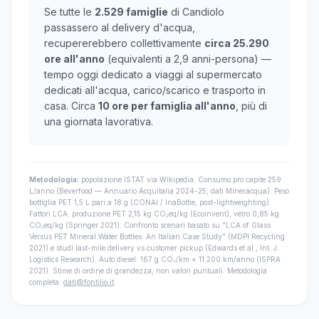
Se tutte le
2.529 famiglie
di Candiolo
passassero al delivery d'acqua,
recupererebbero collettivamente
circa 25.290
ore all'anno
(equivalenti a 2,9 anni-persona) —
tempo oggi dedicato a viaggi al supermercato
dedicati all'acqua, carico/scarico e trasporto in
casa. Circa
10 ore per famiglia all'anno
, più di
una giornata lavorativa.
Metodologia:
popolazione ISTAT via Wikipedia. Consumo pro capite 259
L/anno (Beverfood — Annuario Acquitalia 2024-25, dati Mineracqua). Peso
bottiglia PET 1,5 L pari a 18 g (CONAI / InaBottle, post-lightweighting).
Fattori LCA: produzione PET 2,15 kg CO₂eq/kg (Ecoinvent), vetro 0,85 kg
CO₂eq/kg (Springer 2021). Confronto scenari basato su "LCA of Glass
Versus PET Mineral Water Bottles: An Italian Case Study" (MDPI Recycling
2021) e studi last-mile delivery vs customer pickup (Edwards et al., Int. J.
Logistics Research). Auto diesel: 167 g CO₂/km × 11.200 km/anno (ISPRA
2021). Stime di ordine di grandezza, non valori puntuali. Metodologia
completa:
dati@fontilio.it
.