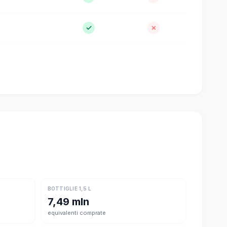
✓
✗
BOTTIGLIE 1,5 L
7,49 mln
equivalenti comprate