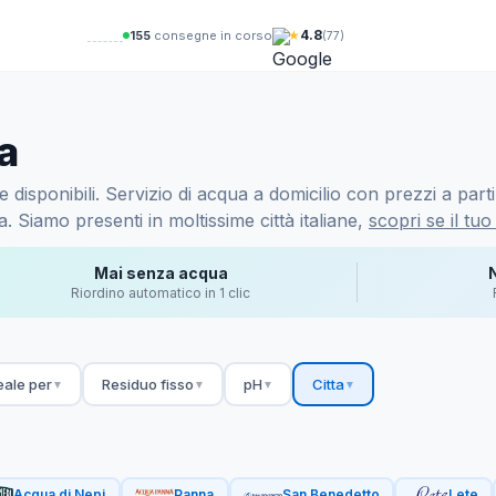
★
4.8
157
consegne in corso
(77)
a
disponibili. Servizio di acqua a domicilio con prezzi a parti
 Siamo presenti in moltissime città italiane,
scopri se il tuo
Mai senza acqua
Riordino automatico in 1 clic
eale per
Residuo fisso
pH
Citta
▼
▼
▼
▼
Acqua di Nepi
Panna
San Benedetto
Lete