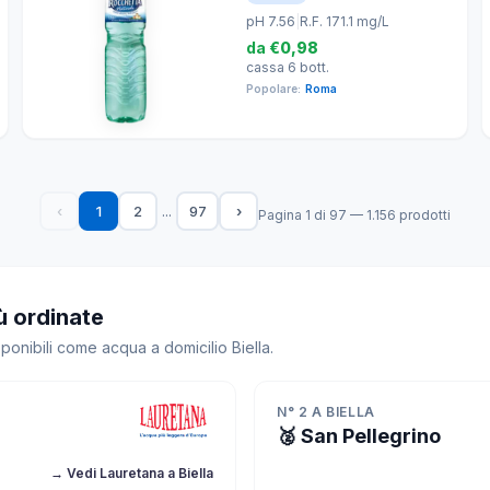
pH 7.56
|
R.F. 171.1 mg/L
da
€0,98
cassa 6 bott.
Popolare:
Roma
...
‹
1
2
97
›
Pagina 1 di 97 — 1.156 prodotti
ù ordinate
ponibili come acqua a domicilio Biella.
N° 2 A BIELLA
🥈 San Pellegrino
→ Vedi Lauretana a Biella