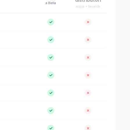
distributori
a Biella
acqua + bevande
✓
✗
✓
✗
✓
✗
✓
✗
✓
✗
✓
✗
✓
✗