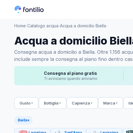
Home
›
Catalogo acqua
›
Acqua a domicilio Biella
›
Acqua a domicilio Biell
Consegna acqua a domicilio a Biella. Oltre 1.156 acque 
include sempre la consegna al piano fino dentro casa.
Consegna al piano gratis
Ti avvisiamo quando arriviamo
Gusto
Bottiglia
Capienza
Marca
Id
▼
▼
▼
▼
Biella
×
Lauretana
Sant'Anna
Levissima