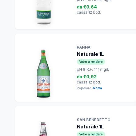
da
€0,64
cassa 12 bott.
PANNA
Naturale 1L
Vetro a rendere
pH 8
|
R.F. 141 mg/L
da
€0,92
cassa 12 bott.
Popolare:
Roma
SAN BENEDETTO
Naturale 1L
Vetro a rendere