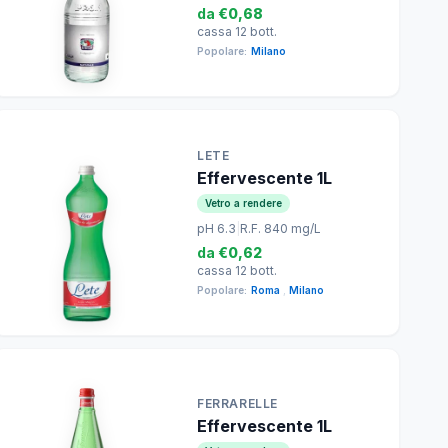
da
€0,68
cassa 12 bott.
Popolare:
Milano
LETE
Effervescente 1L
Vetro a rendere
pH 6.3
|
R.F. 840 mg/L
da
€0,62
cassa 12 bott.
Popolare:
Roma
,
Milano
FERRARELLE
Effervescente 1L