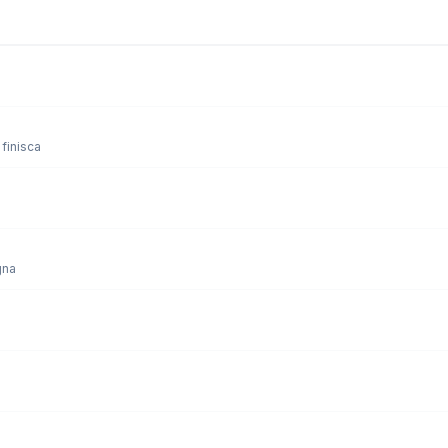
finisca
gna