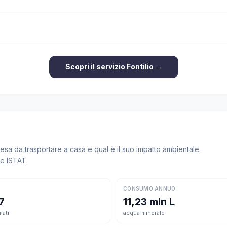
Scopri il servizio Fontilio →
sa da trasportare a casa e qual è il suo impatto ambientale.
ne ISTAT.
CONSUMO ANNUO
7
11,23 mln L
mati
acqua minerale