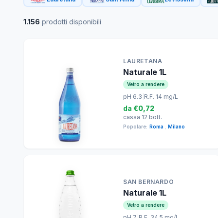
1.156
prodotti disponibili
LAURETANA
Naturale 1L
Vetro a rendere
pH 6.3
|
R.F. 14 mg/L
da
€0,72
cassa 12 bott.
Popolare:
Roma
,
Milano
SAN BERNARDO
Naturale 1L
Vetro a rendere
pH 7
|
R.F. 34.5 mg/L