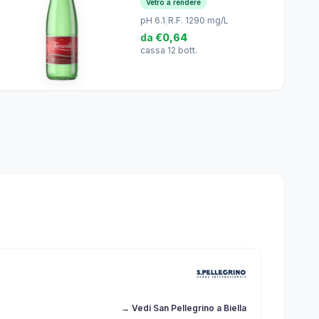
Vetro a rendere
pH 6.1
|
R.F. 1290 mg/L
da
€0,64
cassa 12 bott.
→ Vedi San Pellegrino a Biella