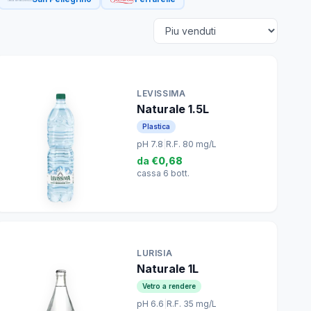
LEVISSIMA
Naturale 1.5L
Plastica
pH 7.8
|
R.F. 80 mg/L
da
€0,68
cassa 6 bott.
LURISIA
Naturale 1L
Vetro a rendere
pH 6.6
|
R.F. 35 mg/L